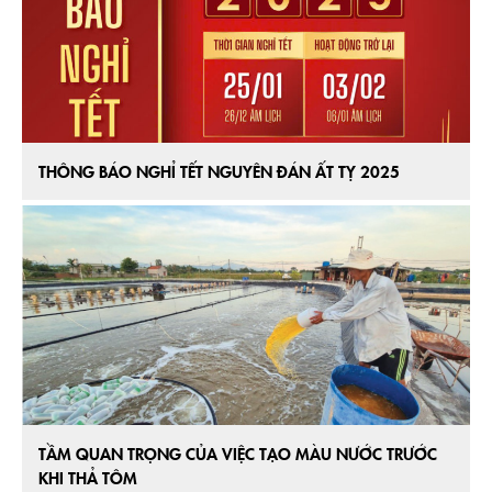
THÔNG BÁO NGHỈ TẾT NGUYÊN ĐÁN ẤT TỴ 2025
TẦM QUAN TRỌNG CỦA VIỆC TẠO MÀU NƯỚC TRƯỚC
KHI THẢ TÔM