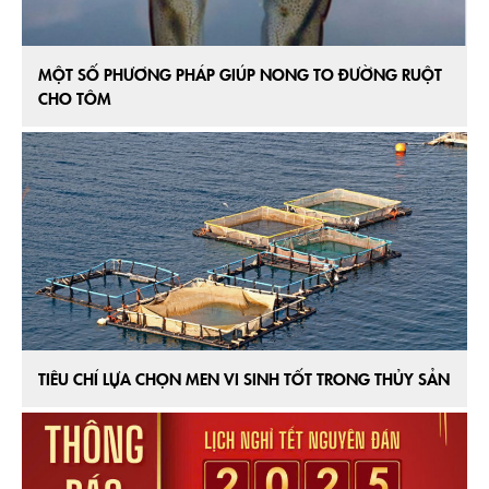
MỘT SỐ PHƯƠNG PHÁP GIÚP NONG TO ĐƯỜNG RUỘT
CHO TÔM
TIÊU CHÍ LỰA CHỌN MEN VI SINH TỐT TRONG THỦY SẢN