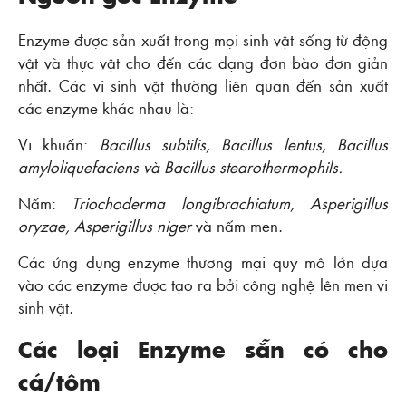
Enzyme được sản xuất trong mọi sinh vật sống từ động
vật và thực vật cho đến các dạng đơn bào đơn giản
nhất. Các vi sinh vật thường liên quan đến sản xuất
các enzyme khác nhau là:
Vi khuẩn:
Bacillus subtilis, Bacillus lentus, Bacillus
amyloliquefaciens và Bacillus stearothermophils.
Nấm:
Triochoderma longibrachiatum, Asperigillus
oryzae, Asperigillus niger
và nấm men.
Các ứng dụng enzyme thương mại quy mô lớn dựa
vào các enzyme được tạo ra bởi công nghệ lên men vi
sinh vật.
Các loại Enzyme sẵn có cho
cá/tôm