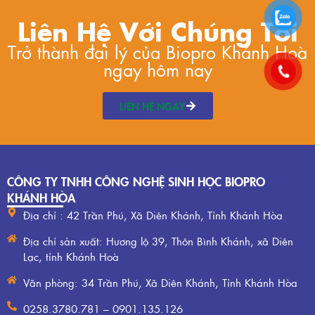
Liên Hệ Với Chúng Tôi
Trở thành đại lý của Biopro Khánh Hoà
ngay hôm nay
LIÊN HỆ NGAY
CÔNG TY TNHH CÔNG NGHỆ SINH HỌC BIOPRO
KHÁNH HÒA
Địa chỉ : 42 Trần Phú, Xã Diên Khánh, Tỉnh Khánh Hòa
Địa chỉ sản xuất: Hương lộ 39, Thôn Bình Khánh, xã Diên
Lạc, tỉnh Khánh Hoà
Văn phòng: 34 Trần Phú, Xã Diên Khánh, Tỉnh Khánh Hòa
0258.3780.781 – 0901.135.126