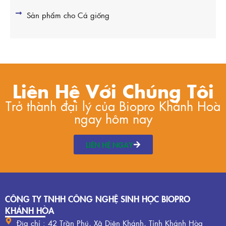
Sản phẩm cho Cá giống
Liên Hệ Với Chúng Tôi
Trở thành đại lý của Biopro Khánh Hoà
ngay hôm nay
LIÊN HỆ NGAY
CÔNG TY TNHH CÔNG NGHỆ SINH HỌC BIOPRO
KHÁNH HÒA
Địa chỉ : 42 Trần Phú, Xã Diên Khánh, Tỉnh Khánh Hòa