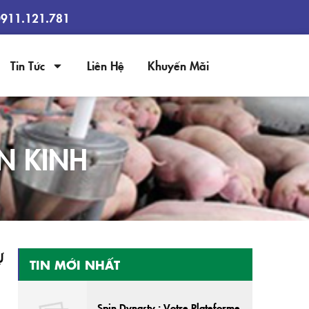
0911.121.781
Tin Tức
Liên Hệ
Khuyến Mãi
N KINH
Ự
TIN MỚI NHẤT
Spin Dynasty : Votre Plateforme