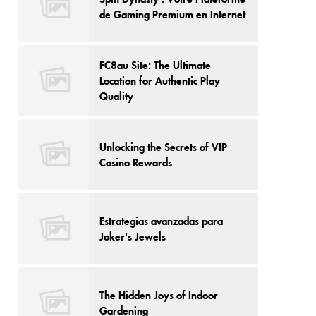
de Gaming Premium en Internet
FC8au Site: The Ultimate
Location for Authentic Play
Quality
Unlocking the Secrets of VIP
Casino Rewards
Estrategias avanzadas para
Joker's Jewels
The Hidden Joys of Indoor
Gardening