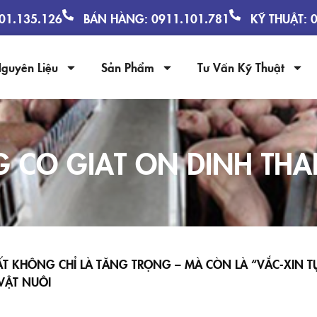
901.135.126
BÁN HÀNG: 0911.101.781
KỸ THUẬT: 
guyên Liệu
Sản Phẩm
Tư Vấn Kỹ Thuật
 CO GIAT ON DINH THA
 KHÔNG CHỈ LÀ TĂNG TRỌNG – MÀ CÒN LÀ “VẮC-XIN T
VẬT NUÔI