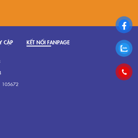
Y CẬP
KẾT NỐI FANPAGE
3
4
:
105672