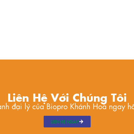
Liên Hệ Với Chúng Tôi
hành đại lý của Biopro Khánh Hoà ngay h
LIÊN HỆ NGAY