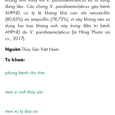
đúng liều. Các chủng V. parahaemolyticus gây bệnh
AHPND có tỷ lệ kháng khá cao với amoxicillin
(80,85%) và ampicillin (78,72%), vì vậy không nên sử
dụng hai loại kháng sinh này trong điều trị bệnh
AHPND do V. parahaemolyticus (Lê Hồng Phước và
cs., 2017).
Nguồn
Thủy Sản Việt Nam
Từ khoá:
phòng bệnh cho tôm
men vi sinh thủy sản
men xu ly day ao