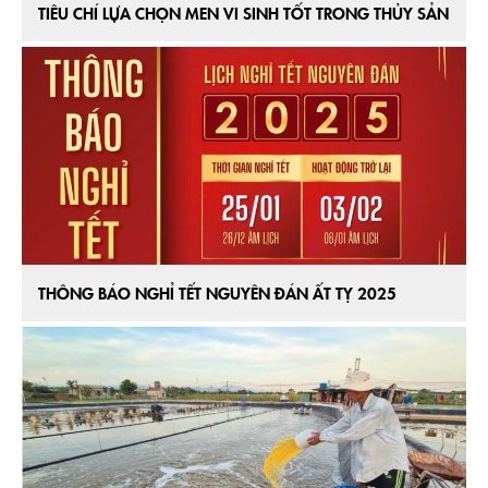
TIÊU CHÍ LỰA CHỌN MEN VI SINH TỐT TRONG THỦY SẢN
THÔNG BÁO NGHỈ TẾT NGUYÊN ĐÁN ẤT TỴ 2025