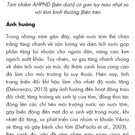
Tôm nhiễm AHPND (bên dưới) có gan tụy màu nhạt so
với tôm bình thường (bên trên
Ảnh hưởng
Trong những năm gần đây, nghề nuôi tôm thẻ chân
trắng tăng nhanh về sản lượng và diện tích nuôi góp
phần tăng lợi nhuận cho người dân, nâng cao kim
ngạch xuất khẩu. Tuy nhiên, sự gia tăng nhanh chóng
về diện tích nuôi và mức độ thâm canh hóa càng cao
đã làm cho môi trường bị suy thoái. Hiện nay, tình
trạng biến đổi khí hậu làm cho nhiệt độ nước tăng
(Delorenzo, 2015) gây ảnh hưởng đến hoạt động trao
đổi chất, tăng trưởng và sinh lý của tôm, đồng thời tác
động lên các chỉ tiêu môi trường nước ao nuôi tôm,
gây biến động đến mật độ vi sinh vật trong nước, khi
nhiệt độ tăng, sự phát triển của nhóm vi khuẩn Vibrio
sẽ tăng và gây bệnh cho tôm (DePaola et al., 2003).
Bên cạnh đó, vấn đề xâm nhập mặn ngày càng trở