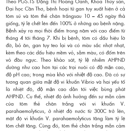
Theo PGS.TS Đặng Thị Hoàng Oanh, Khoa Thủy sản,
Đại học Cần Thơ, bệnh hoại tử gan tụy xuất hiện ở cả
tôm sú và tôm thẻ chân trắngsau 10 – 45 ngày thả
giống, tỷ lệ chết lên đến 100% ở những ao bệnh nặng.
Bệnh xảy ra mọi thời điểm trong năm với cao điểm từ
tháng 4 tới tháng 7. Khi bị bệnh, tôm có dấu hiệu lờ
đờ, bỏ ăn, gan tụy teo lại và có màu sắc nhợt nhạt,
kèm theo các dấu hiệu mềm vỏ, sẫm màu, có đốm trên
vỏ đầu ngực. Theo khảo sát, tỷ lệ nhiễm AHPND
dường như cao hơn tại các trại nuôi có độ mặn cao,
độ pH cao; trong mùa khô với nhiệt độ cao. Đã có sự
tương quan giữa mật độ vi khuẩn Vibrio và hai yếu tố
là nhiệt độ, độ mặn cao dẫn tới việc bùng phát
AHPND. Cụ thể, nhiệt độ ảnh hưởng đến sự mẫn cảm
của tôm thẻ chân trắng với vi khuẩn V.
parahaemolyticus, ở nhiệt độ nước từ 300C trở lên,
mật độ vi khuẩn V. parahaemolyticus tăng làm tỷ lệ
tôm chết tăng. Cùng đó, tôm thẻ chân trắng mẫn cảm