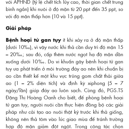
với APHND (tỷ lệ chết tích lũy cao, thời gian chết trung
bình ngắn) khi nuôi ở độ mặn từ 20 ppt đến 35 ppt, so
với độ mặn thấp hơn (10 và 15 ppt).
Giải pháp
Bệnh hoại tử gan tụy
ít khi xảy ra ở độ mặn thấp
(dưới 10‰), vì vậy nước khi thả cần duy trì độ mặn 15
– 20‰; sau đó, cấp thêm nước ngọt hạ độ mặn dần
xuống dưới 10‰. Do vi khuẩn gây bệnh hoại tử gan
tụy ưa phát triển ở môi trường đáy ao nên khi chuẩn bị
ao cần thiết kế một khu vực trũng gom chất thải giữa
ao (1 – 2% diện tích) và định kỳ xiphong (5 – 7
ngày/lần) giúp đáy ao luôn sạch. Cùng đó, PGS.TS
Đặng Thị Hoàng Oanh cho biết, để phòng bệnh hoại
tử gan tụy, người nuôi cần thực hiện đồng bộ các giải
pháp như cải tạo ao nuôi thật kỹ trước khi thả giống,
không nên thả tôm vào lúc giao mùa để tránh trường
hợp độ mặn giảm đột ngột. Trong công tác chọn