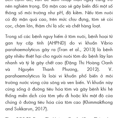
nên nghiêm trọng. Độ mặn cao sẽ gây biến đổi một số
thông số môi trường như pH, độ kiềm. Nếu tôm nuôi
có độ mặn quá cao, trên mức chịu đựng, tôm sẽ còi
cọc, chậm lớn, thậm chí là sốc và chết hàng loạt.
Trong số các bệnh nguy hiểm ở tôm nuôi, bệnh hoại tử
gan tụy cấp tính (AHPND) do vi khuẩn Vibrio
parahaemolyticus gây ra (Tran et al., 2013) là bệnh
gây nhiều thiệt hại cho người nuôi tôm do bệnh lây lan
nhanh và tỷ lệ gây chết cao (Đặng Thị Hoàng Oanh
và Nguyễn Thanh Phương, 2012). V.
parahaemolyticus là loài vi khuẩn phổ biến ở môi
trường nước vùng cửa sông và ven biển. Vi khuẩn này
cũng sống ở đường tiêu hóa tôm và gây bệnh khi hệ
thống miễn dịch của tôm yếu đi hoặc khi mật độ của
chúng ở đường tiêu hóa của tôm cao (Khimmakthong
and Sukkarun, 2017).