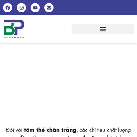
PHÒNG BỆNH HOẠI TỬ GAN TỤY
TRÊN TÔM
Đối với
tôm thẻ chân trắng
, các chỉ tiêu chất lượng