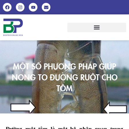
MỘT SỐ PHƯƠNG PHÁP GIÚP
NONG TO ĐƯỜNG RUỘT CHO
TÔM
Đường ruột tôm là một bộ phận quan trọng