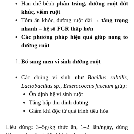
Hạn chế bệnh
phân trắng, đường ruột đứt
khúc, viêm ruột
Tôm ăn khỏe, đường ruột dài →
tăng trọng
nhanh – hệ số FCR thấp hơn
Các phương pháp hiệu quả giúp nong to
đường ruột
Bổ sung men vi sinh đường ruột
Các chủng vi sinh như
Bacillus subtilis
,
Lactobacillus sp.
,
Enterococcus faecium
giúp:
Ổn định hệ vi sinh ruột
Tăng hấp thu dinh dưỡng
Giảm khí độc từ quá trình tiêu hóa
Liều dùng
:
3–5g/kg thức ăn, 1–2 lần/ngày, dùng