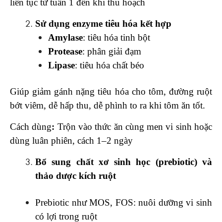
liên tục từ tuần 1 đến khi thu hoạch
Sử dụng enzyme tiêu hóa kết hợp
Amylase
: tiêu hóa tinh bột
Protease
: phân giải đạm
Lipase
: tiêu hóa chất béo
Giúp giảm gánh nặng tiêu hóa cho tôm, đường ruột
bớt viêm, dễ hấp thu, dễ phình to ra khi tôm ăn tốt.
Cách dùng
:
Trộn vào thức ăn cùng men vi sinh hoặc
dùng luân phiên, cách 1–2 ngày
Bổ sung chất xơ sinh học (prebiotic) và
thảo dược kích ruột
Prebiotic như MOS, FOS: nuôi dưỡng vi sinh
có lợi trong ruột