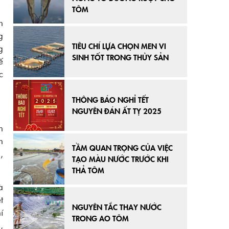
TÔM
n
g
TIÊU CHÍ LỰA CHỌN MEN VI
g
SINH TỐT TRONG THỦY SẢN
ế
c
THÔNG BÁO NGHỈ TẾT
NGUYÊN ĐÁN ẤT TỴ 2025
h
n
TẦM QUAN TRỌNG CỦA VIỆC
,
TẠO MÀU NƯỚC TRƯỚC KHI
THẢ TÔM
à
t
NGUYÊN TẮC THAY NƯỚC
í
TRONG AO TÔM
,