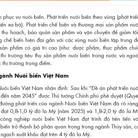
 phục vụ nuôi biển. Phát triển nuôi biển theo vùng (phát triể
iển xa bờ). Phát triển chế biến và thương mại sản phẩm nuô
u thu hoạch, bảo quản sản phẩm và vận chuyển để giảm tổ
ng chế biến hiện đại gắn với các vùng nuôi biển tập trung đ
c sản phẩm có giá trị cao (như: dược phẩm, thực phẩm chứ
 thị trường tiêu thụ sản phẩm nuôi biển trong nước và ngoà
thị trường trọng điểm.
ngành Nuôi biển Việt Nam
ôi biển Việt Nam nhận định: Sau khi “Đề án phát triển nuô
n đến năm 2045” được Thủ tướng Chính phủ phê duyệt (
Quyế
 đường phát triển của ngành Nuôi biển Việt Nam đã rõ ràng
 đạt 0,8-1,0 tỷ đô la Mỹ (năm 2025) và 1,8-2,0 tỷ đô la M
ng nghiệp nuôi biển Việt Nam đạt trình độ tiên tiến vớ
 biển trở thành bộ phận quan trọng trong ngành Thủy sản, c
ngạch xuất khẩu đạt trên 4 tỷ đô la Mỹ.