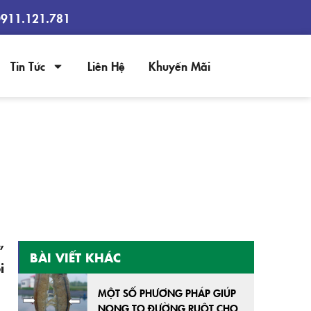
0911.121.781
Tin Tức
Liên Hệ
Khuyến Mãi
GHIỆP VIỆT NAM
”
BÀI VIẾT KHÁC
i
MỘT SỐ PHƯƠNG PHÁP GIÚP
NONG TO ĐƯỜNG RUỘT CHO