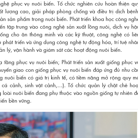
ghệ phục vụ nuôi biển. Tổ chức nghiên cứu hoàn thiện qu
ất lượng cao, giải pháp phòng chống và điều trị dịch bệnh
ản sản phẩm trong nuôi biển. Phát triển khoa học công ngh
ển tập trung vào công nghệ sản xuất lồng nuôi, dịch vụ hậ
thống cho ăn thông minh và các kỹ thuật, công nghệ có liê
u phát triển và ứng dụng công nghệ tự động hóa, trí tuệ nhâ
ản lý, vận hành và giám sát các hoạt động nuôi biển.
ạ tầng phục vụ nuôi biển; Phát triển sản xuất giống phục v
chuyển giao con giống phục vụ nuôi biển đáp ứng đủ nhu cầ
ng nuôi biển có giá trị kinh tế, có tiềm năng mở rộng quy m
o, cá cảnh, sinh vật cảnh,…). Tổ chức quản lý chặt chẽ hoạ
g loài nuôi biển đang phụ thuộc vào nguồn giống tự nhiên đ
iển bền vững.