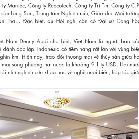
ty Maritec, Công ty Reecotech, Công ty Trí Tín, Công ty C.P
sản Long Sơn, Trung tâm Nghiên cứu, Giáo dục Môi trườn
Cần Thơ… Đặc biệt, dự Hội nghị còn có Đại sứ Cộng hò
 Việt Nam Denny Abdi cho biết, Việt Nam là người bạn củ
 dành độc lập. Indonesia có tiềm năng rất lớn với vùng biể
ghìn km. Hiện nay, trao đổi thương mại về thủy sản giữa ha
g mại song phương hai nước là khoảng 9,1 tỷ USD. Hai nướ
n tới như nghiên cứu khoa học về nghề nuôi biển; hợp tác giữ