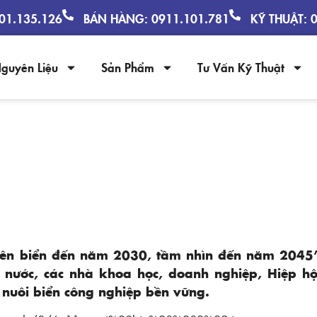
901.135.126
BÁN HÀNG: 0911.101.781
KỸ THUẬT: 
guyên Liệu
Sản Phẩm
Tư Vấn Kỹ Thuật
N VỮNG NGÀNH NUÔI BIỂN CÔNG N
 trên biển đến năm 2030, tầm nhìn đến năm 2045
à nước, các nhà khoa học, doanh nghiệp, Hiệp hộ
n nuôi biển công nghiệp bền vững.