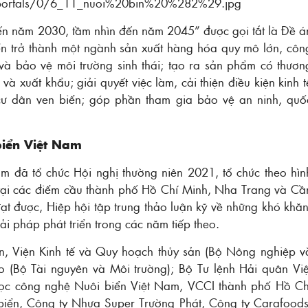
 đến năm 2030, tầm nhìn đến năm 2045” được gọi tắt là Đề á
biển trở thành một ngành sản xuất hàng hóa quy mô lớn, côn
và bảo vệ môi trường sinh thái; tạo ra sản phẩm có thươn
à xuất khẩu; giải quyết việc làm, cải thiện điều kiện kinh t
ư dân ven biển; góp phần tham gia bảo vệ an ninh, quố
biển Việt Nam
 đã tổ chức Hội nghị thường niên 2021, tổ chức theo hìn
yến tại các điểm cầu thành phố Hồ Chí Minh, Nha Trang và Cầ
ạt được, Hiệp hội tập trung thảo luận kỹ về những khó khăn
i pháp phát triển trong các năm tiếp theo.
n, Viện Kinh tế và Quy hoạch thủy sản (Bộ Nông nghiệp v
ảo (Bộ Tài nguyên và Môi trường); Bộ Tư lệnh Hải quân Việ
học công nghệ Nuôi biển Việt Nam, VCCI thành phố Hồ Ch
biển, Công ty Nhựa Super Trường Phát, Công ty Carafoods