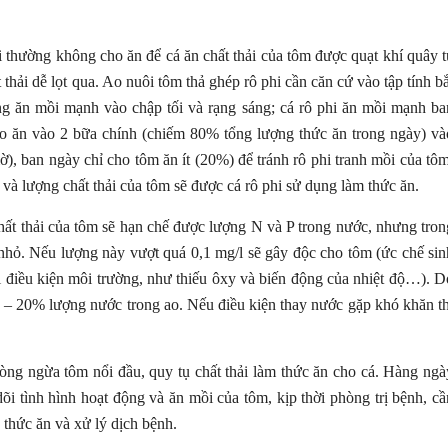
i thường không cho ăn để cá ăn chất thải của tôm được quạt khí quây t
thải dễ lọt qua. Ao nuôi tôm thả ghép rô phi cần căn cứ vào tập tính bắ
g ăn mồi mạnh vào chập tối và rạng sáng; cá rô phi ăn mồi mạnh ba
o ăn vào 2 bữa chính (chiếm 80% tổng lượng thức ăn trong ngày) và
giờ), ban ngày chỉ cho tôm ăn ít (20%) để tránh rô phi tranh mồi của tôm
và lượng chất thải của tôm sẽ được cá rô phi sử dụng làm thức ăn.
chất thải của tôm sẽ hạn chế được lượng N và P trong nước, nhưng tron
g nhỏ. Nếu lượng này vượt quá 0,1 mg/l sẽ gây độc cho tôm (ức chế sin
 điều kiện môi trường, như thiếu ôxy và biến động của nhiệt độ…). D
15 – 20% lượng nước trong ao. Nếu điều kiện thay nước gặp khó khăn th
òng ngừa tôm nổi đầu, quy tụ chất thải làm thức ăn cho cá. Hàng ngà
õi tình hình hoạt động và ăn mồi của tôm, kịp thời phòng trị bệnh, cầ
 thức ăn và xử lý dịch bệnh.