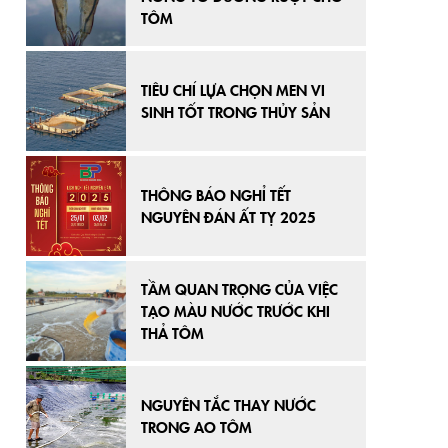
TÔM
TIÊU CHÍ LỰA CHỌN MEN VI
SINH TỐT TRONG THỦY SẢN
THÔNG BÁO NGHỈ TẾT
NGUYÊN ĐÁN ẤT TỴ 2025
TẦM QUAN TRỌNG CỦA VIỆC
TẠO MÀU NƯỚC TRƯỚC KHI
THẢ TÔM
NGUYÊN TẮC THAY NƯỚC
TRONG AO TÔM