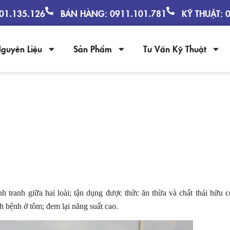
901.135.126
BÁN HÀNG: 0911.101.781
KỸ THUẬT: 
guyên Liệu
Sản Phẩm
Tư Vấn Kỹ Thuật
UÔI GHÉP CÁ RÔ PHI TRONG AO T
h tranh giữa hai loài; tận dụng được thức ăn thừa và chất thải hữu c
h bệnh ở tôm; đem lại năng suất cao.