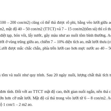
100 – 200 con/m2) cũng có thể thả được rô phi, bằng vèo lưới giữa a
0 m2, mật độ 40 – 50 con/m2 (TTCT) và 7 – 15 con/m2(tôm sú) thì có th
, diệt tạp, bón vôi, lấy nước, gây màu như ao nuôi tôm bình thường. A
ới ở vùng trũng giữa ao, chiếm 7 – 10% diện tích ao, mắt lưới thưa (c
á. Lưới được mắc chắc chắn, phía trên lưới cao hơn mực nước ao 40 – 5
ả tôm và nuôi như quy trình. Sau 20 ngày nuôi, lượng chất thải tích t
 đơn tính. Đối với ao TTCT mật độ cao, thời gian nuôi ngắn, nên thả c
 lớn hơn cỡ mắt lưới. Mật độ cá thả trong vèo lưới từ 6 – 8 con/m2. A
độ 1 con/1 – 2 m2 ao.