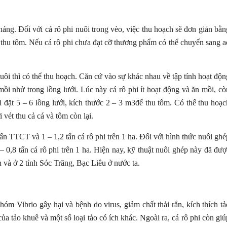
áng. Đối với cá rô phi nuôi trong vèo, việc thu hoạch sẽ đơn giản bằn
ới thu tôm. Nếu cá rô phi chưa đạt cỡ thương phẩm có thể chuyển sang a
nuôi thì có thể thu hoạch. Căn cứ vào sự khác nhau về tập tính hoạt độn
mồi nhử trong lồng lưới. Lúc này cá rô phi ít hoạt động và ăn mồi, cò
 đặt 5 – 6 lồng lưới, kích thước 2 – 3 m3để thu tôm. Có thể thu hoạc
i vét thu cả cá và tôm còn lại.
tấn TTCT và 1 – 1,2 tấn cá rô phi trên 1 ha. Đối với hình thức nuôi ghé
– 0,8 tấn cá rô phi trên 1 ha. Hiện nay, kỹ thuật nuôi ghép này đã đượ
 và ở 2 tỉnh Sóc Trăng, Bạc Liêu ở nước ta.
óm Vibrio gây hại và bệnh do virus, giảm chất thải rắn, kích thích tả
ủa tảo khuê và một số loại tảo có ích khác. Ngoài ra, cá rô phi còn giú