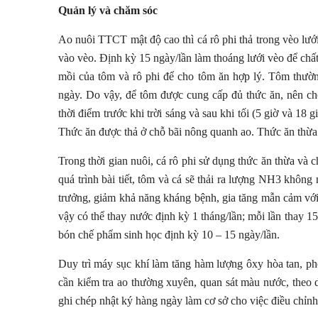
Quản lý và chăm sóc
Ao nuôi TTCT mật độ cao thì cá rô phi thả trong vèo lướ
vào vèo. Định kỳ 15 ngày/lần làm thoáng lưới vèo để chất 
mồi của tôm và rô phi để cho tôm ăn hợp lý. Tôm thườn
ngày. Do vậy, để tôm được cung cấp đủ thức ăn, nên ch
thời điểm trước khi trời sáng và sau khi tối (5 giờ và 18 
Thức ăn được thả ở chỗ bãi nông quanh ao. Thức ăn thừa 
Trong thời gian nuôi, cá rô phi sử dụng thức ăn thừa và 
quá trình bài tiết, tôm và cá sẽ thải ra lượng NH3 khôn
trưởng, giảm khả năng kháng bệnh, gia tăng mẫn cảm với
vậy có thể thay nước định kỳ 1 tháng/lần; mỗi lần thay 
bón chế phẩm sinh học định kỳ 10 – 15 ngày/lần.
Duy trì máy sục khí làm tăng hàm lượng ôxy hòa tan, ph
cần kiểm tra ao thường xuyên, quan sát màu nước, theo d
ghi chép nhật ký hàng ngày làm cơ sở cho việc điều chỉnh