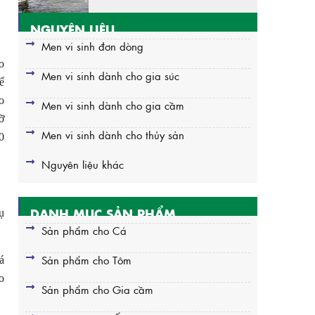
NGUYÊN LIỆU
Men vi sinh đơn dòng
o
Men vi sinh dành cho gia súc
ể
o
Men vi sinh dành cho gia cầm
ỡ
Men vi sinh dành cho thủy sản
0
Nguyên liệu khác
DANH MỤC SẢN PHẨM
ụ
Sản phẩm cho Cá
Sản phẩm cho Tôm
á
o
Sản phẩm cho Gia cầm