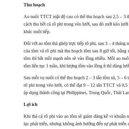
Thu hoạch
Ao nuôi TTCT mật độ cao có thể thu hoạch sau 2,5 – 3 th
cách thu hết cá rô phi trong vèo lưới, sau đó mới kéo lư
khác nuôi tiếp.
Đối với ao tôm thả ghép trực tiếp rô phi, sau 3 – 4 tháng 
của tôm và rô phi mà thu hoạch tôm sau 8 giờ tối, bằng 
tôm thì bắt mồi mạnh nên sẽ vào lồng nhiều. Mỗi ao nuôi
tôm liên tục 1 tuần, khi lượng tôm vào lồng ít thì dùng lướ
Sau mỗi vụ nuôi có thể thu hoạch 2 – 3 tấn tôm sú, 5 – 6 
rô phi trong vèo lưới, có thể đạt 9 – 12 tấn TTCT và 0,5 
áp dụng thành công tại Philippines, Trung Quốc, Thái Lan
Lợi ích
Khi thả cá rô phi vào ao tôm sẽ giảm đáng kể vi khuẩn nh
lục phát triển, nhưng không ảnh hưởng đến sự phát triển c