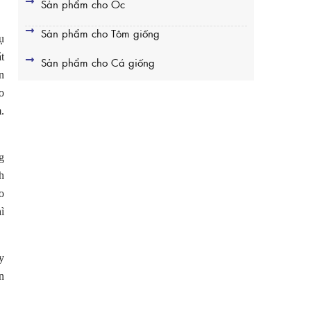
Sản phẩm cho Ốc
Sản phẩm cho Tôm giống
ụ
t
Sản phẩm cho Cá giống
n
o
.
g
h
o
ì
y
n