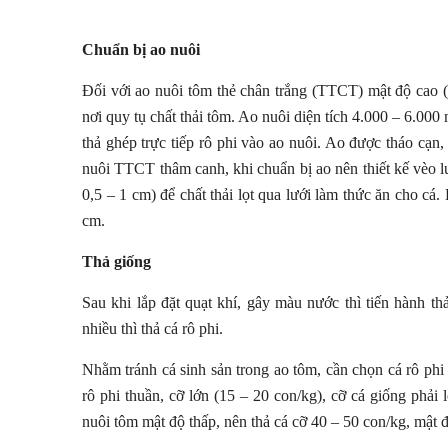
Chuẩn bị ao nuôi
Đối với ao nuôi tôm thẻ chân trắng (TTCT) mật độ cao (
nơi quy tụ chất thải tôm. Ao nuôi diện tích 4.000 – 6.00
thả ghép trực tiếp rô phi vào ao nuôi. Ao được tháo cạn
nuôi TTCT thâm canh, khi chuẩn bị ao nên thiết kế vèo lư
0,5 – 1 cm) để chất thải lọt qua lưới làm thức ăn cho c
cm.
Thả giống
Sau khi lắp đặt quạt khí, gây màu nước thì tiến hành th
nhiều thì thả cá rô phi.
Nhằm tránh cá sinh sản trong ao tôm, cần chọn cá rô phi
rô phi thuần, cỡ lớn (15 – 20 con/kg), cỡ cá giống phải
nuôi tôm mật độ thấp, nên thả cá cỡ 40 – 50 con/kg, mật 