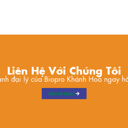
Liên Hệ Với Chúng Tôi
hành đại lý của Biopro Khánh Hoà ngay h
LIÊN HỆ NGAY