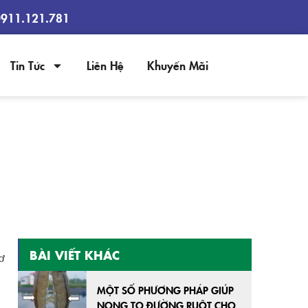
0911.121.781
Tin Tức
Liên Hệ
Khuyến Mãi
ÔM
BÀI VIẾT KHÁC
ơ
MỘT SỐ PHƯƠNG PHÁP GIÚP
NONG TO ĐƯỜNG RUỘT CHO