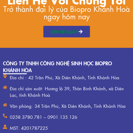
Trở thành đại lý của Biopro Khánh Hoà
ngay hôm nay
LIÊN HỆ NGAY
CÔNG TY TNHH CÔNG NGHỆ SINH HỌC BIOPRO
KHÁNH HÒA
Địa chỉ : 42 Trần Phú, Xã Diên Khánh, Tỉnh Khánh Hòa
Địa chỉ sản xuất: Hương lộ 39, Thôn Bình Khánh, xã Diên
Lạc, tỉnh Khánh Hoà
Văn phòng: 34 Trần Phú, Xã Diên Khánh, Tỉnh Khánh Hòa
0258.3780.781 – 0901.135.126
MST: 4201787225