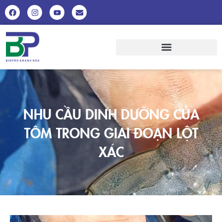
NHU CẦU DINH DƯỠNG CỦA
TÔM TRONG GIAI ĐOẠN LỘT
XÁC