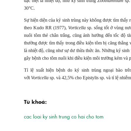
đặc biệt là nhiệt độ, như ký sinh trùng
Zoothamnium
sp.
30°C.
Sự hiện diện của ký sinh trùng này không được tìm thấy r
theo Kudo RR (1977),
Vorticella
sp. sống tốt ở vùng nư
nuôi tôm thẻ chân trắng, cũng ảnh hưởng đến tốc độ t
thường được tìm thấy trong điều kiện tôm bị căng thẳng v
là nhiệt độ, cũng như sự dư thừa thức ăn. Những ký sinh 
gây bệnh cho tôm nuôi khi điều kiện môi trường kém và p
Tỉ lệ xuất hiện bệnh do ký sinh trùng ngoại bào tr
với
Vorticella
sp. và 42,5% cho Epistylis sp. và tỉ lệ nhiễm
Từ khoá:
cac loai ky sinh trung co hai cho tom