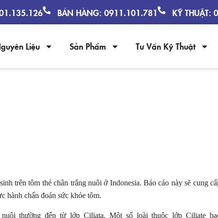
901.135.126
BÁN HÀNG: 0911.101.781
KỸ THUẬT: 
guyên Liệu
Sản Phẩm
Tư Vấn Kỹ Thuật
 LOÀI KÝ SINH TRÙNG CÓ HẠI TRÊN 
sinh trên tôm thẻ chân trắng nuôi ở Indonesia. Báo cáo này sẽ cung cấ
thực hành chẩn đoán sức khỏe tôm.
nuôi thường đến từ lớp Ciliata. Một số loài thuộc lớp Ciliate ba