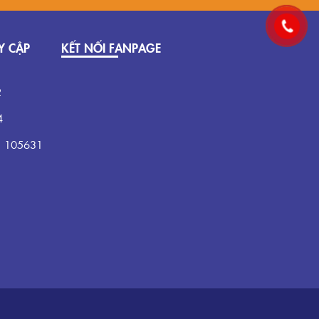
Y CẬP
KẾT NỐI FANPAGE
2
4
:
105631