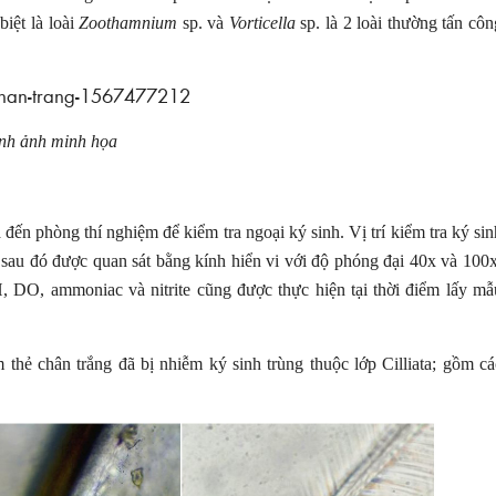
biệt là loài
Zoothamnium
sp. và
Vorticella
sp. là 2 loài thường tấn côn
nh ảnh minh họa
đến phòng thí nghiệm để kiểm tra ngoại ký sinh. Vị trí kiểm tra ký sin
sau đó được quan sát bằng kính hiển vi với độ phóng đại 40x và 100x
, DO, ammoniac và nitrite cũng được thực hiện tại thời điểm lấy mẫ
m thẻ chân trắng đã bị nhiễm ký sinh trùng thuộc lớp Cilliata; gồm cá