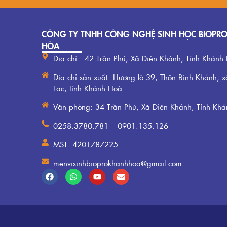
CÔNG TY TNHH CÔNG NGHỆ SINH HỌC BIOPR
HÒA
Địa chỉ : 42 Trần Phú, Xã Diên Khánh, Tỉnh Khánh
Địa chỉ sản xuất: Hương lộ 39, Thôn Bình Khánh, x
Lạc, tỉnh Khánh Hoà
Văn phòng: 34 Trần Phú, Xã Diên Khánh, Tỉnh Kh
0258.3780.781 – 0901.135.126
MST: 4201787225
menvisinhbioprokhanhhoa@gmail.com