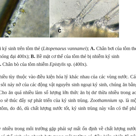
ký sinh trên tôm thẻ (
Litopenaeus vannamei
);
A.
Chân bơi của tôm th
hóng đại 400x);
B.
Bề mặt cơ thể của tôm thẻ bị nhiễm ký sinh
.
Chân bò của tôm nhiễm
Epistylis
sp. (400x).
nhiều tùy thuộc vào điều kiện hóa lý khác nhau của các vùng nước. Cá
 sôi nảy nở của các động vật nguyên sinh ngoại ký sinh, chúng ăn bằn
 Cho ăn quá nhiều làm số lượng lớn thức ăn bị dư thừa nhiều trong ao
 sẽ thúc đẩy sự phát triển của ký sinh trùng.
Zoothamnium
sp. là mộ
 tôm, do đó, dù chất lượng nước tốt, ký sinh trùng này vẫn có thể phá
 nhiều trong môi trường gặp phải sự mất ổn định về chất lượng nước