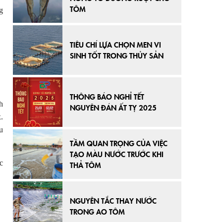
TÔM
g
TIÊU CHÍ LỰA CHỌN MEN VI
SINH TỐT TRONG THỦY SẢN
THÔNG BÁO NGHỈ TẾT
h
NGUYÊN ĐÁN ẤT TỴ 2025
.
u
TẦM QUAN TRỌNG CỦA VIỆC
TẠO MÀU NƯỚC TRƯỚC KHI
c
THẢ TÔM
NGUYÊN TẮC THAY NƯỚC
TRONG AO TÔM