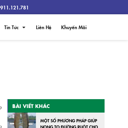
0911.121.781
Tin Tức
Liên Hệ
Khuyến Mãi
TÔM THẺ
BÀI VIẾT KHÁC
p
MỘT SỐ PHƯƠNG PHÁP GIÚP
NONG TO ĐƯỜNG RUỘT CHO
o