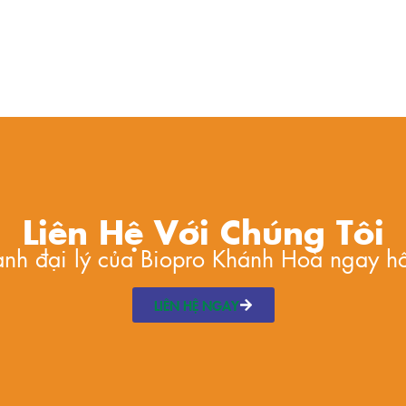
Liên Hệ Với Chúng Tôi
hành đại lý của Biopro Khánh Hoà ngay h
LIÊN HỆ NGAY