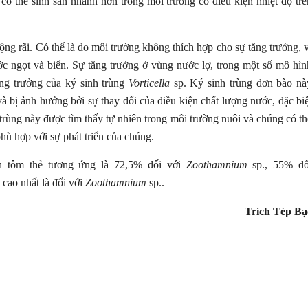
 có thể sinh sản nhanh hơn trong môi trường có điều kiện nhiệt độ trê
ộng rãi. Có thể là do môi trường không thích hợp cho sự tăng trưởng, v
ớc ngọt và biển. Sự tăng trưởng ở vùng nước lợ, trong một số mô hìn
ăng trưởng của ký sinh trùng
Vorticella
sp. Ký sinh trùng đơn bào nà
à bị ảnh hưởng bởi sự thay đổi của điều kiện chất lượng nước, đặc biệ
trùng này được tìm thấy tự nhiên trong môi trường nuôi và chúng có th
hù hợp với sự phát triển của chúng.
ên tôm thẻ tương ứng là 72,5% đối với
Zoothamnium
sp., 55% đố
 cao nhất là đối với
Zoothamnium
sp..
Trích Tép Bạ