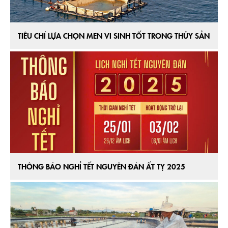
TIÊU CHÍ LỰA CHỌN MEN VI SINH TỐT TRONG THỦY SẢN
THÔNG BÁO NGHỈ TẾT NGUYÊN ĐÁN ẤT TỴ 2025