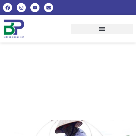
HƯỚNG DẪN, TĂNG CƯỜNG
QUẢN LÝ NUÔI NGAO