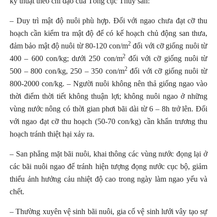
kỹ thuật theo chỉ đạo của Tổng cục Thủy sản:
– Duy trì mật độ nuôi phù hợp. Đối với ngao chưa đạt cỡ thu
hoạch cần kiểm tra mật độ để có kế hoạch chủ động san thưa,
2
đảm bảo mật độ nuôi từ 80-120 con/m
đối với cỡ giống nuôi từ
2
400 – 600 con/kg; dưới 250 con/m
đối với cỡ giống nuôi từ
2
500 – 800 con/kg, 250 – 350 con/m
đối với cỡ giống nuôi từ
800-2000 con/kg. – Người nuôi không nên thả giống ngao vào
thời điểm thời tiết không thuận lợi; không nuôi ngao ở những
vùng nước nông có thời gian phơi bãi dài từ 6 – 8h trở lên. Đối
với ngao đạt cỡ thu hoạch (50-70 con/kg) cần khẩn trương thu
hoạch tránh thiệt hại xảy ra.
– San phẳng mặt bãi nuôi, khai thông các vùng nước đọng lại ở
các bãi nuôi ngao để tránh hiện tượng đọng nước cục bộ, giảm
thiểu ảnh hưởng cảu nhiệt độ cao trong ngày làm ngao yếu và
chết.
– Thường xuyên vệ sinh bãi nuôi, gia cố vệ sinh lưới vây tạo sự