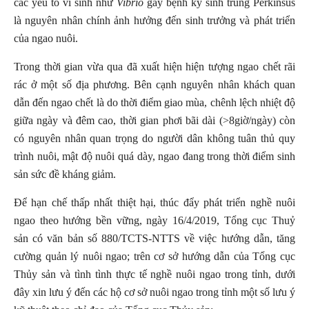
các yếu tố vi sinh như
Vibrio
gây bệnh ký sinh trùng Perkinsus
là nguyên nhân chính ảnh hưởng đến sinh trưởng và phát triển
của ngao nuôi.
Trong thời gian vừa qua đã xuất hiện hiện tượng ngao chết rãi
rác ở một số địa phương. Bên cạnh nguyên nhân khách quan
dẫn đến ngao chết là do thời điểm giao mùa, chênh lệch nhiệt độ
giữa ngày và đêm cao, thời gian phơi bãi dài (>8giờ/ngày) còn
có nguyên nhân quan trọng do người dân không tuân thủ quy
trình nuôi, mật độ nuôi quá dày, ngao đang trong thời điểm sinh
sản sức đề kháng giảm.
Để hạn chế thấp nhất thiệt hại, thúc đẩy phát triển nghề nuôi
ngao theo hướng bền vững, ngày 16/4/2019, Tổng cục Thuỷ
sản có văn bản số 880/TCTS-NTTS về việc hướng dẫn, tăng
cường quản lý nuôi ngao; trên cơ sở hướng dẫn của Tổng cục
Thủy sản và tình tình thực tế nghề nuôi ngao trong tỉnh, dưới
đây xin lưu ý đến các hộ cơ sở nuôi ngao trong tỉnh một số lưu ý