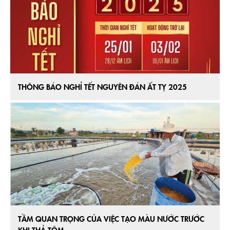
THÔNG BÁO NGHỈ TẾT NGUYÊN ĐÁN ẤT TỴ 2025
TẦM QUAN TRỌNG CỦA VIỆC TẠO MÀU NƯỚC TRƯỚC
KHI THẢ TÔM