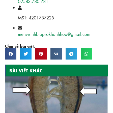
02583.780.781
MST: 4201787225
menvisinhbioprokhanhhoa@gmail.com
Chia sẻ bài viết:
BÀI VIẾT KHÁC