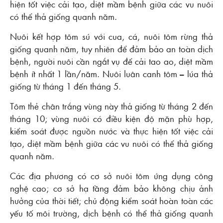
hiện tốt việc cải tạo, diệt mầm bệnh giữa các vu nuôi
có thể thả giống quanh năm.
Nuôi kết hợp tôm sú với cua, cá, nuôi tôm rừng thả
giống quanh năm, tuy nhiên để đảm bảo an toàn dịch
bệnh, người nuôi cần ngắt vụ để cải tao ao, diệt mầm
bệnh ít nhất 1 lần/năm. Nuôi luân canh tôm – lúa thả
giống từ tháng 1 đến tháng 5.
Tôm thẻ chân trắng vùng này thả giống từ tháng 2 đến
tháng 10; vùng nuôi có điều kiện độ mặn phù hợp,
kiểm soát được nguồn nước và thực hiện tốt việc cải
tạo, diệt mầm bệnh giữa các vu nuôi có thể thả giống
quanh năm.
Các địa phương có cơ sở nuôi tôm ứng dụng công
nghệ cao; cơ sở hạ tầng đảm bảo không chịu ảnh
hưởng của thời tiết; chủ động kiểm soát hoàn toàn các
yếu tố môi trường, dịch bệnh có thể thả giống quanh