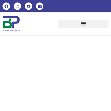
ĐẢM BẢO NHU CẦU TÔM GIỐNG
CHẤT LƯỢNG CHO VỤ NUÔI
NĂM 2022