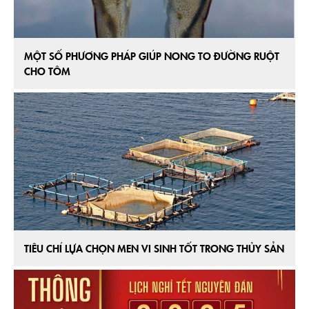
MỘT SỐ PHƯƠNG PHÁP GIÚP NONG TO ĐƯỜNG RUỘT
CHO TÔM
TIÊU CHÍ LỰA CHỌN MEN VI SINH TỐT TRONG THỦY SẢN