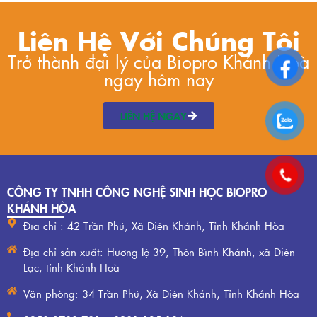
Liên Hệ Với Chúng Tôi
Trở thành đại lý của Biopro Khánh Hoà
ngay hôm nay
LIÊN HỆ NGAY
CÔNG TY TNHH CÔNG NGHỆ SINH HỌC BIOPRO
KHÁNH HÒA
Địa chỉ : 42 Trần Phú, Xã Diên Khánh, Tỉnh Khánh Hòa
Địa chỉ sản xuất: Hương lộ 39, Thôn Bình Khánh, xã Diên
Lạc, tỉnh Khánh Hoà
Văn phòng: 34 Trần Phú, Xã Diên Khánh, Tỉnh Khánh Hòa