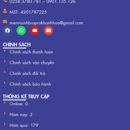
0258.3780.781 – 0901.135.126
MST: 4201787225
menvisinhbioprokhanhhoa@gmail.com
CHÍNH SÁCH
Chính sách thanh toán
Chính sách vận chuyển
Chính sách đổi trả
Chính sách bảo hành
THỐNG KÊ TRUY CẬP
Online: 0
Hôm nay:
2
Hôm qua:
179