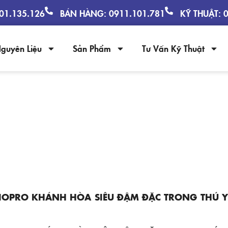
901.135.126
BÁN HÀNG: 0911.101.781
KỸ THUẬT: 
guyên Liệu
Sản Phẩm
Tư Vấn Kỹ Thuật
YÊN LIỆU BIOPRO KHÁNH HÒA SIÊU 
SẢN & GIA SÚC GIA CẦM
BIOPRO KHÁNH HÒA SIÊU ĐẬM ĐẶC TRONG THÚ Y