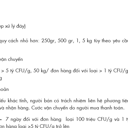
p xử lý đáy)
 quy cách nhỏ hơn: 250gr, 500 gr, 1, 5 kg tùy theo yêu cầ
vận chuyển
i > 5 tỷ CFU/g, 50 kg/ đơn hàng đối với loại > 1 tỷ CFU/g
g
hoản
 Nếu khác tỉnh, người bán có trách nhiệm liên hệ phương tiệ
 và nhận hàng. Cước vận chuyển do người mua thanh toán.
 – 7 ngày đối với đơn hàng loại 100 triệu CFU/g và 1 t
n hàng loại >5 tỷ CFU/g trở lên