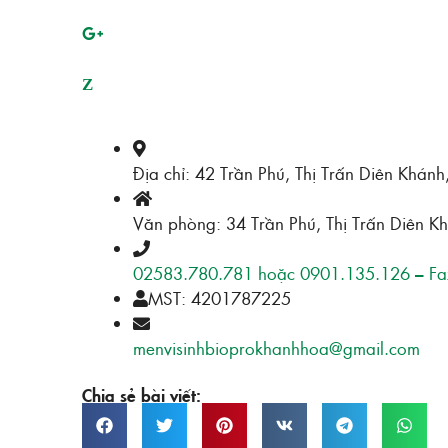
Z
Địa chỉ: 42 Trần Phú, Thị Trấn Diên Khán
Văn phòng: 34 Trần Phú, Thị Trấn Diên K
02583.780.781 hoặc 0901.135.126 – Fa
MST: 4201787225
menvisinhbioprokhanhhoa@gmail.com
Chia sẻ bài viết: