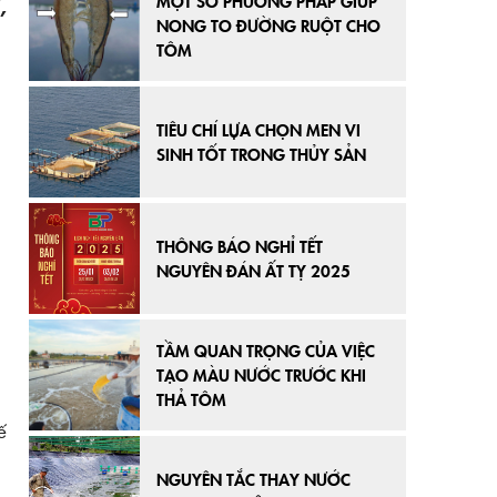
MỘT SỐ PHƯƠNG PHÁP GIÚP
,
NONG TO ĐƯỜNG RUỘT CHO
TÔM
TIÊU CHÍ LỰA CHỌN MEN VI
SINH TỐT TRONG THỦY SẢN
THÔNG BÁO NGHỈ TẾT
NGUYÊN ĐÁN ẤT TỴ 2025
TẦM QUAN TRỌNG CỦA VIỆC
TẠO MÀU NƯỚC TRƯỚC KHI
THẢ TÔM
ế
NGUYÊN TẮC THAY NƯỚC