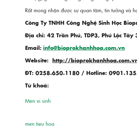
Rất mong nhận được sự quan tâm, tin tưởng và h
Công Ty TNHH Công Nghệ Sinh Học Biop
Địa chỉ:
42 Trần Phú, TDP3, Phú Lộc Tây 
Email:
info@bioprokhanhhoa.com.vn
Website:
http://bioprokhanhhoa.com.v
ĐT: 0258.650.1180 / Hotline:
0901.135
Từ khoá:
Men vi sinh
men tieu hoa