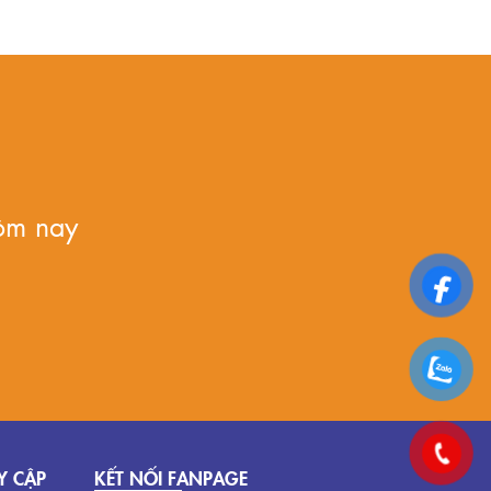
ôm nay
Y CẬP
KẾT NỐI FANPAGE