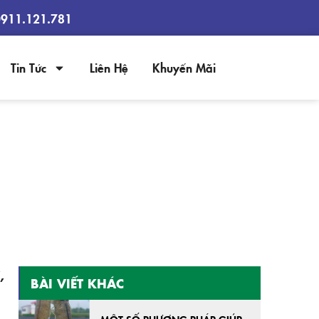
0911.121.781
Tin Tức
Liên Hệ
Khuyến Mãi
ĐẬM ĐẶC TRONG THÚ Y, THỦY
,
BÀI VIẾT KHÁC