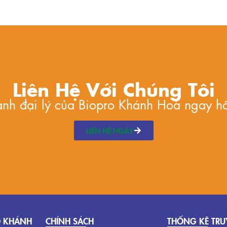
Liên Hệ Với Chúng Tôi
hành đại lý của Biopro Khánh Hoà ngay h
LIÊN HỆ NGAY
O KHÁNH
CHÍNH SÁCH
THỐNG KÊ TRU