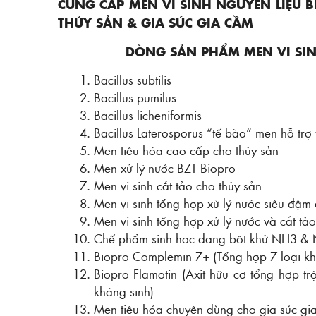
CUNG CẤP MEN VI SINH NGUYÊN LIỆU 
THỦY SẢN & GIA SÚC GIA CẦM
DÒNG SẢN PHẨM MEN VI SI
Bacillus subtilis
Bacillus pumilus
Bacillus licheniformis
Bacillus Laterosporus “tế bào” men hỗ trợ 
Men tiêu hóa cao cấp cho thủy sản
Men xử lý nước BZT Biopro
Men vi sinh cắt tảo cho thủy sản
Men vi sinh tổng hợp xử lý nước siêu đậm
Men vi sinh tổng hợp xử lý nước và cắt tảo
Chế phẩm sinh học dạng bột khử NH3 &
Biopro Complemin 7+ (Tổng hợp 7 loại khoá
Biopro Flamotin (Axit hữu cơ tổng hợp tr
kháng sinh)
Men tiêu hóa chuyên dùng cho gia súc gi