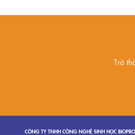
Trở t
CÔNG TY TNHH CÔNG NGHỆ SINH HỌC BIOPR