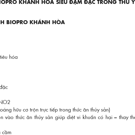
BIOPRO KHÁNH HÒA SIÊU ĐẬM ĐẶC TRONG THÚ Y
NH BIOPRO KHÁNH HÒA
tiêu hóa
 đặc
 NO2
ng hữu cơ trộn trực tiếp trong thức ăn thủy sản)
ộn vào thức ăn thủy sản giúp diệt vi khuẩn có hại – thay th
a cầm