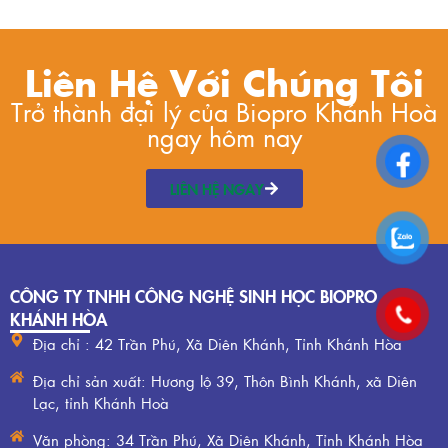
Liên Hệ Với Chúng Tôi
Trở thành đại lý của Biopro Khánh Hoà
ngay hôm nay
LIÊN HỆ NGAY
CÔNG TY TNHH CÔNG NGHỆ SINH HỌC BIOPRO
KHÁNH HÒA
Địa chỉ : 42 Trần Phú, Xã Diên Khánh, Tỉnh Khánh Hòa
Địa chỉ sản xuất: Hương lộ 39, Thôn Bình Khánh, xã Diên
Lạc, tỉnh Khánh Hoà
Văn phòng: 34 Trần Phú, Xã Diên Khánh, Tỉnh Khánh Hòa