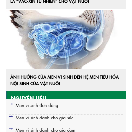
LÀ “VẮC-XIN TỰ NHIÊN” CHO VẬT NUÔI
ẢNH HƯỞNG CỦA MEN VI SINH ĐẾN HỆ MEN TIÊU HÓA
NỘI SINH CỦA VẬT NUÔI
NGUYÊN LIỆU
Men vi sinh đơn dòng
Men vi sinh dành cho gia súc
Men vi sinh dành cho gia cầm