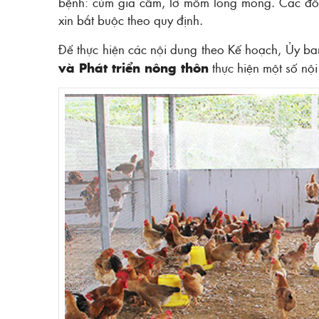
bệnh: cúm gia cầm, lở mồm long móng. Các đối 
xin bắt buộc theo quy định.
Để thực hiện các nội dung theo Kế hoạch, Ủy b
và Phát triển nông thôn
thực hiện một số nội