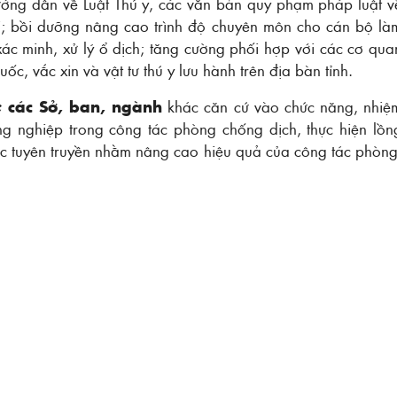
 hướng dẫn về Luật Thú y, các văn bản quy phạm pháp luật v
uôi; bồi dưỡng nâng cao trình độ chuyên môn cho cán bộ là
xác minh, xử lý ổ dịch; tăng cường phối hợp với các cơ qua
uốc, vắc xin và vật tư thú y lưu hành trên địa bàn tỉnh.
 các Sở, ban, ngành
khác căn cứ vào chức năng, nhiệ
g nghiệp trong công tác phòng chống dịch, thực hiện lồn
c tuyên truyền nhằm nâng cao hiệu quả của công tác phòng