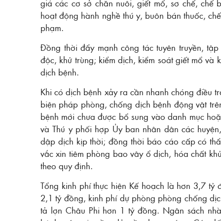
giá các cơ sở chăn nuôi, giết mổ, sơ chế, chế 
hoạt động hành nghề thú y, buôn bán thuốc, chế 
phạm.
Đồng thời đẩy mạnh công tác tuyên truyền, tập 
độc, khử trùng; kiểm dịch, kiểm soát giết mổ và k
dịch bệnh.
Khi có dịch bệnh xảy ra cần nhanh chóng điều tra
biện pháp phòng, chống dịch bệnh động vật trên
bệnh mới chưa được bổ sung vào danh mục hoặc
và Thú y phối hợp Ủy ban nhân dân các huyện, 
dập dịch kịp thời; đồng thời báo cáo cấp có th
vắc xin tiêm phòng bao vây ổ dịch, hóa chất kh
theo quy định.
Tổng kinh phí thực hiện Kế hoạch là hơn 3,7 tỷ
2,1 tỷ đồng, kinh phí dự phòng phòng chống dịc
tả lợn Châu Phi hơn 1 tỷ đồng. Ngân sách nhà 