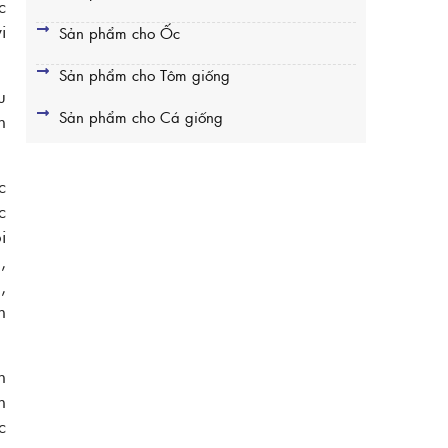
c
i
Sản phẩm cho Ốc
Sản phẩm cho Tôm giống
u
Sản phẩm cho Cá giống
n
c
c
i
,
,
h
n
h
c