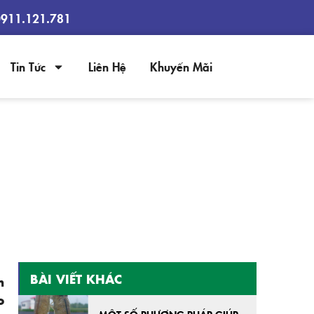
0911.121.781
Tin Tức
Liên Hệ
Khuyến Mãi
 GIA CẦM VÀ THỦY SẢN NĂM
BÀI VIẾT KHÁC
h
o