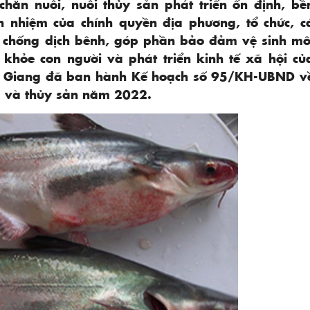
hăn nuôi, nuôi thủy sản phát triển ổn định, bề
ch nhiệm của chính quyền địa phương, tổ chức, c
g chống dịch bênh, góp phần bảo đảm vệ sinh mô
 khỏe con người và phát triển kinh tế xã hội củ
ắc Giang đã ban hành Kế hoạch số 95/KH-UBND v
m và thủy sản năm 2022.