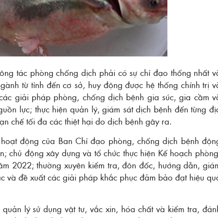
 công tác phòng chống dịch phải có sự chỉ đạo thống nhất v
gành từ tỉnh đến cơ sở, huy động được hệ thống chính trị v
ể các giải pháp phòng, chống dịch bệnh gia súc, gia cầm v
nguồn lực; thực hiện quản lý, giám sát dịch bệnh đến từng đị
n chế tối đa các thiệt hại do dịch bệnh gây ra.
rì hoạt động của Ban Chỉ đạo phòng, chống dịch bệnh độn
iên; chủ động xây dựng và tổ chức thực hiện Kế hoạch phòng
năm 2022; thường xuyên kiểm tra, đôn đốc, hướng dẫn, giá
mắc và đề xuất các giải pháp khắc phục đảm bảo đạt hiệu qu
 quản lý sử dụng vật tư, vắc xin, hóa chất và kiểm tra, đán