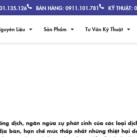
901.135.126
BÁN HÀNG: 0911.101.781
KỸ THUẬT: 
guyên Liệu
Sản Phẩm
Tư Vấn Kỹ Thuật
HÒNG CHỐNG DỊCH BỆNH GIA SÚC,
2022
ng dịch, ngăn ngừa sự phát sinh của các loại dịc
địa bàn, hạn chế mức thấp nhất những thiệt hại d