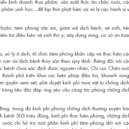
biến kinh doanh thực phẩm, sản xuất thức ăn chăn nuôi, cá
phẩm sinh học…để kịp thời phát hiện và xử lý các hành vi v
huấn; tiêm phòng vắc xin; giám sát dịch bệnh; vệ sinh, tiê
iểm tra điều kiện vệ sinh thú y; xây dựng vùng, cơ sở an toà
, xử lý ổ dịch, tổ chức tiêm phòng khẩn cấp và thực hiện cá
 cạn và dịch bệnh thủy sản theo quy định. Riêng đối với cá
 bệnh chưa xác định được nguyên nhân, Chi cục Chăn nuô
thành phố triển khai các biện pháp điều tra, khoanh vùng
ẩm quyền xem xét, phê duyệt kinh phí mua vật tư chống dịch
ử trùng tiêu độc đáp ứng yêu cầu công tác phòng chống dịc
 đồng, trong đó kinh phí phòng chống dịch thường xuyên hơ
h bệnh 503 triệu đồng, kinh phí thực hiện phòng, chống dịc
nước chỉ hỗ trợ một phần kinh phí tiêm phòng đối với cá