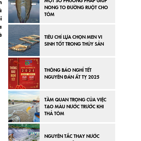
MỘT SỐ PHƯƠNG PHÁP GIÚP
n
NONG TO ĐƯỜNG RUỘT CHO
á
TÔM
i
a
ề
TIÊU CHÍ LỰA CHỌN MEN VI
SINH TỐT TRONG THỦY SẢN
THÔNG BÁO NGHỈ TẾT
NGUYÊN ĐÁN ẤT TỴ 2025
TẦM QUAN TRỌNG CỦA VIỆC
TẠO MÀU NƯỚC TRƯỚC KHI
THẢ TÔM
NGUYÊN TẮC THAY NƯỚC