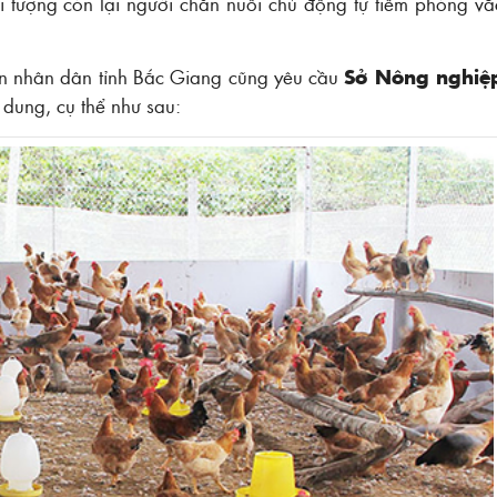
tượng còn lại người chăn nuôi chủ động tự tiêm phòng vắ
an nhân dân tỉnh Bắc Giang cũng yêu cầu
Sở Nông nghiệ
 dung, cụ thể như sau: