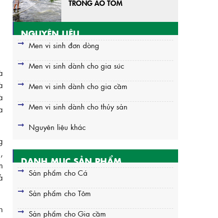
TRONG AO TÔM
NGUYÊN LIỆU
Men vi sinh đơn dòng
Men vi sinh dành cho gia súc
à
à
Men vi sinh dành cho gia cầm
à
Men vi sinh dành cho thủy sản
a
Nguyên liệu khác
g
,
DANH MỤC SẢN PHẨM
m
Sản phẩm cho Cá
ả
Sản phẩm cho Tôm
h
Sản phẩm cho Gia cầm