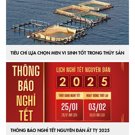
TIÊU CHÍ LỰA CHỌN MEN VI SINH TỐT TRONG THỦY SẢN
THÔNG BÁO NGHỈ TẾT NGUYÊN ĐÁN ẤT TỴ 2025