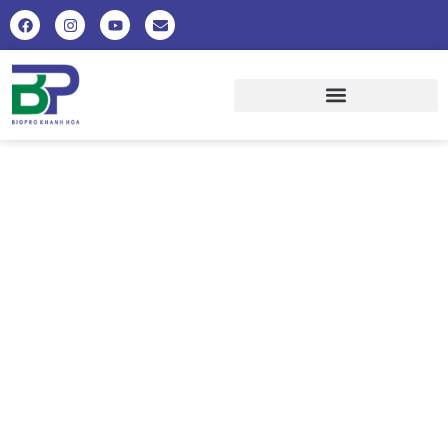
3.400 TỈ ĐỒNG ĐỂ PHÁT TRIỂN
NUÔI TRỒNG THỦY SẢN BỀN
VỮNG VÙNG ĐBSCL