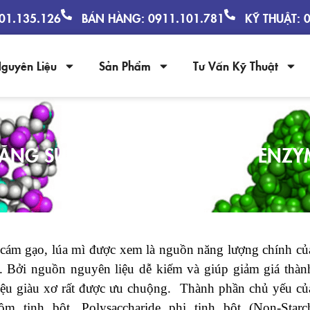
901.135.126
BÁN HÀNG: 0911.101.781
KỸ THUẬT: 
guyên Liệu
Sản Phẩm
Tư Vấn Kỹ Thuật
NĂNG SUẤT CHĂN NUÔI CÙNG ENZYM
cám gạo, lúa mì được xem là nguồn năng lượng chính củ
m. Bởi nguồn nguyên liệu dễ kiếm và giúp giảm giá thàn
liệu giàu xơ rất được ưu chuộng. Thành phần chủ yếu củ
m tinh bột, Polysaccharide phi tinh bột (Non-Starc