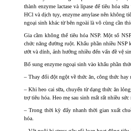
thành enzyme lactase và lipase để tiêu hóa sữ
HCl và dịch tụy, enzyme amylase nên không tiê
ngoại sinh khác từ bên ngoài là vô cùng cần thi
Gia cầm không thể tiêu hóa NSP. Một số NSP
chức năng đường ruột. Khẩu phần nhiều NSP kí
ướt và dính, ảnh hưởng nhiều đến vấn đề vệ sin
Bổ sung enzyme ngoại sinh vào khẩu phần thức
– Thay đổi đột ngột về thức ăn, công thức hay
– Khi heo cai sữa, chuyển từ dạng thức ăn lỏn
trợ tiêu hóa. Heo mẹ sau sinh mất rất nhiều sức 
– Trong thời kỳ đẩy nhanh thời gian xuất chuồ
hóa.
– Vật nuôi bị stress gây rối loạn hoạt động tiêu