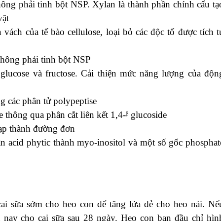
ông phải tinh bột NSP. Xylan là thành phần chính cấu tạ
vật
vách của tế bào cellulose, loại bỏ các độc tố được tích t
hông phải tinh bột NSP
 glucose và fructose. Cải thiện mức năng lượng của độn
ong các phân tử polypeptise
 thông qua phân cắt liên kết 1,4-ᵝ glucoside
tạp thành đường đơn
n acid phytic thành myo-inositol và một số gốc phosphat
ai sữa sớm cho heo con để tăng lứa đẻ cho heo nái. Nế
ện nay cho cai sữa sau 28 ngày. Heo con ban đầu chỉ hìn