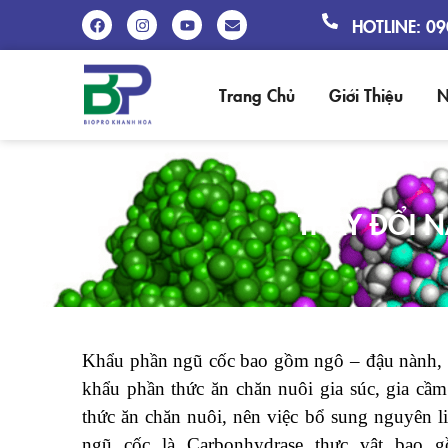
HOTLINE: 0
Trang Chủ
Giới Thiệu
N
THAY ĐỔI 
Khẩu phần ngũ cốc bao gồm ngô – đậu nành, 
khẩu phần thức ăn chăn nuôi gia súc, gia cầ
thức ăn chăn nuôi, nên việc bổ sung nguyên 
ngũ cốc là Carbonhydrase thực vật bao gồ