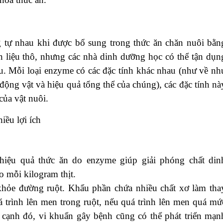
 tự nhau khi được bổ sung trong thức ăn chăn nuôi bằn
ên liệu thô, nhưng các nhà dinh dưỡng học có thể tận dụn
. Mỗi loại enzyme có các đặc tính khác nhau (như về nh
 động vật và hiệu quả tổng thể của chúng), các đặc tính nà
của vật nuôi.
iều lợi ích
hiệu quả thức ăn do enzyme giúp giải phóng chất din
o mỗi kilogram thịt.
khỏe đường ruột. Khẩu phần chứa nhiều chất xơ làm tha
á trình lên men trong ruột, nếu quá trình lên men quá mứ
 cạnh đó, vi khuẩn gây bệnh cũng có thể phát triển mạn