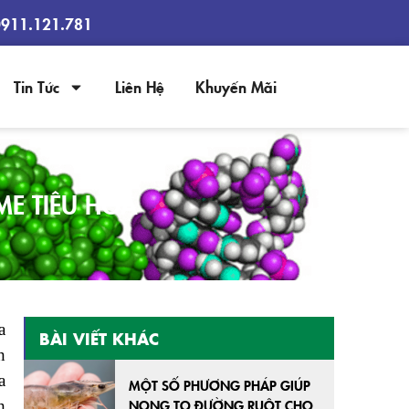
0911.121.781
Tin Tức
Liên Hệ
Khuyến Mãi
E TIÊU HÓA
a
BÀI VIẾT KHÁC
h
a
MỘT SỐ PHƯƠNG PHÁP GIÚP
NONG TO ĐƯỜNG RUỘT CHO
h