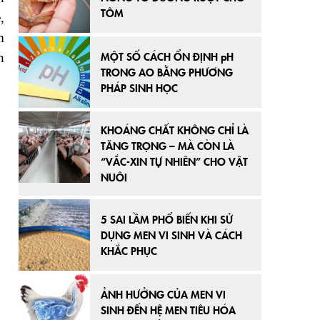
TÔM
,
m
MỘT SỐ CÁCH ỔN ĐỊNH pH
h
TRONG AO BẰNG PHƯƠNG
PHÁP SINH HỌC
KHOÁNG CHẤT KHÔNG CHỈ LÀ
TĂNG TRỌNG – MÀ CÒN LÀ
“VẮC-XIN TỰ NHIÊN” CHO VẬT
NUÔI
5 SAI LẦM PHỔ BIẾN KHI SỬ
DỤNG MEN VI SINH VÀ CÁCH
KHẮC PHỤC
ẢNH HƯỞNG CỦA MEN VI
SINH ĐẾN HỆ MEN TIÊU HÓA