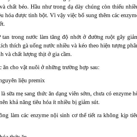
a và chất béo. Hầu như trong dạ dày chúng còn thiếu nhiề
u hóa được tinh bột. Vì vậy việc bổ sung thêm các enzym
ết.
 tan trong nước làm tăng độ nhớt ở đường ruột gây giả
ch thích gà uống nước nhiều và kéo theo hiện tượng phâ
h và chất lượng thịt ở gia cầm.
 ăn cho vật nuôi ở những trường hợp sau:
 nguyên liệu premix
g là sữa mẹ sang thức ăn dạng viên sớm, chưa có enzyme h
nên khả năng tiêu hóa ít nhiều bị giảm sút.
ng làm các enzyme nội sinh cơ thể tiết ra không kịp tiê
 hóa thức ăn.