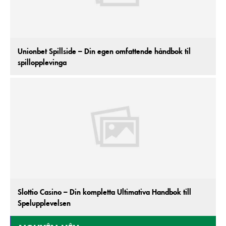
Unionbet Spillside – Din egen omfattende håndbok til
spillopplevinga
Slottio Casino – Din kompletta Ultimativa Handbok till
Spelupplevelsen