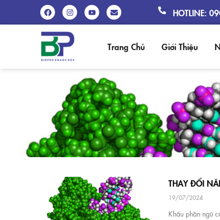
HOTLINE: 0
Trang Chủ
Giới Thiệu
N
THAY ĐỔI NĂ
19/07/2024
Khẩu phần ngũ c