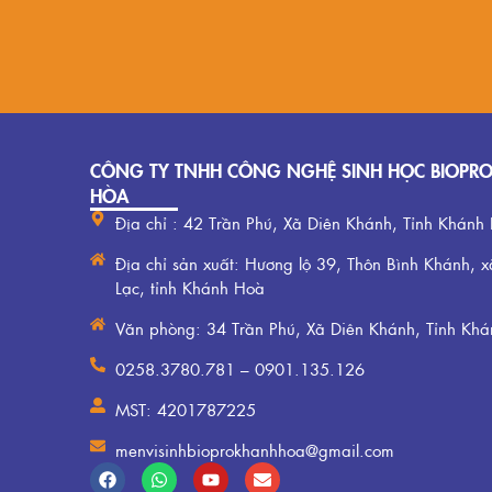
CÔNG TY TNHH CÔNG NGHỆ SINH HỌC BIOPR
HÒA
Địa chỉ : 42 Trần Phú, Xã Diên Khánh, Tỉnh Khánh
Địa chỉ sản xuất: Hương lộ 39, Thôn Bình Khánh, x
Lạc, tỉnh Khánh Hoà
Văn phòng: 34 Trần Phú, Xã Diên Khánh, Tỉnh Kh
0258.3780.781 – 0901.135.126
MST: 4201787225
menvisinhbioprokhanhhoa@gmail.com