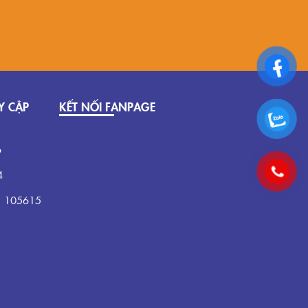
Y CẬP
KẾT NỐI FANPAGE
6
4
:
105615