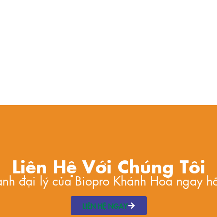
Liên Hệ Với Chúng Tôi
hành đại lý của Biopro Khánh Hoà ngay h
LIÊN HỆ NGAY