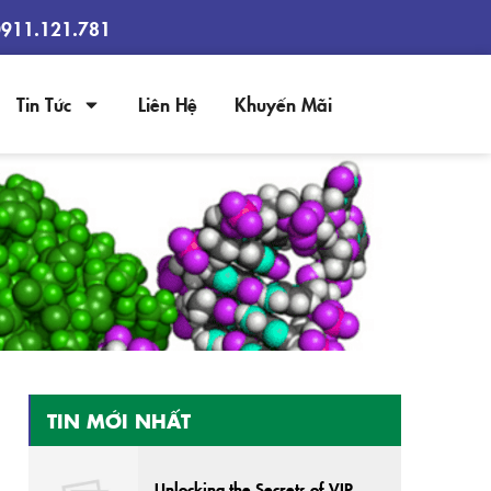
0911.121.781
Tin Tức
Liên Hệ
Khuyến Mãi
TIN MỚI NHẤT
Unlocking the Secrets of VIP