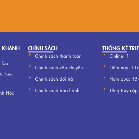
O KHÁNH
CHÍNH SÁCH
THỐNG KÊ TRU
Chính sách thanh toán
Online: 1
 Hòa
Chính sách vận chuyển
Hôm nay:
11
ã Diên
Chính sách đổi trả
Hôm qua:
15
Chính sách bảo hành
Tổng truy cập
ánh Hòa