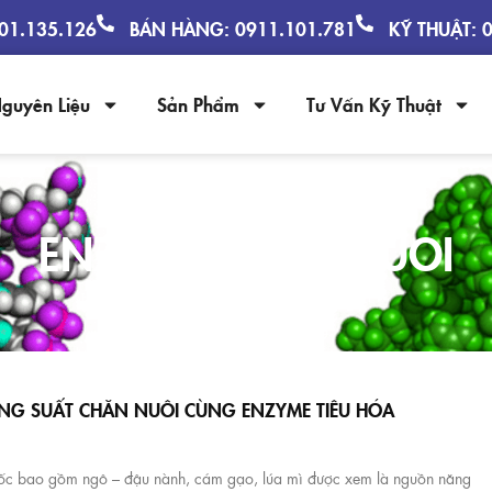
901.135.126
BÁN HÀNG: 0911.101.781
KỸ THUẬT: 
guyên Liệu
Sản Phẩm
Tư Vấn Kỹ Thuật
ENZYME CHAN NUOI
NG SUẤT CHĂN NUÔI CÙNG ENZYME TIÊU HÓA
ốc bao gồm ngô – đậu nành, cám gạo, lúa mì được xem là nguồn năng