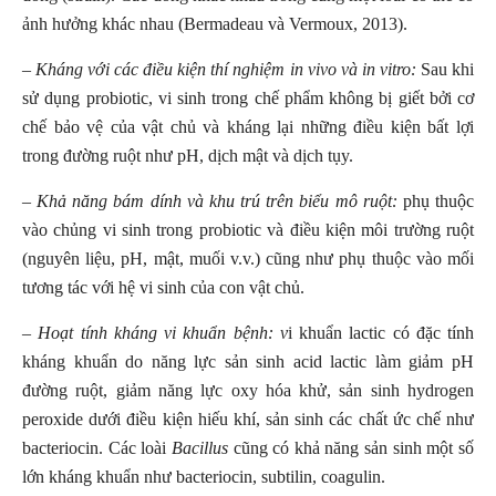
ảnh hưởng khác nhau (Bermadeau và Vermoux, 2013).
– Kháng với các điều kiện thí nghiệm in vivo và in vitro:
Sau khi
sử dụng probiotic, vi sinh trong chế phẩm không bị giết bởi cơ
chế bảo vệ của vật chủ và kháng lại những điều kiện bất lợi
trong đường ruột như pH, dịch mật và dịch tụy.
– Khả năng bám dính và khu trú trên biểu mô ruột:
phụ thuộc
vào chủng vi sinh trong probiotic và điều kiện môi trường ruột
(nguyên liệu, pH, mật, muối v.v.) cũng như phụ thuộc vào mối
tương tác với hệ vi sinh của con vật chủ.
– Hoạt tính kháng vi khuẩn bệnh: v
i khuẩn lactic có đặc tính
kháng khuẩn do năng lực sản sinh acid lactic làm giảm pH
đường ruột, giảm năng lực oxy hóa khử, sản sinh hydrogen
peroxide dưới điều kiện hiếu khí, sản sinh các chất ức chế như
bacteriocin. Các loài
Bacillus
cũng có khả năng sản sinh một số
lớn kháng khuẩn như bacteriocin, subtilin, coagulin.