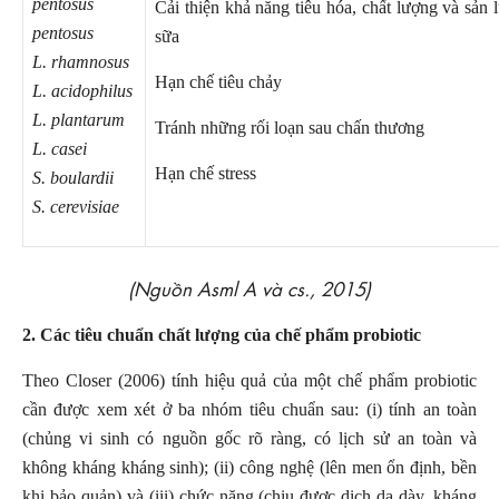
pentosus
Cải thiện khả năng tiêu hóa, chất lượng và sản 
pentosus
sữa
L. rhamnosus
Hạn chế tiêu chảy
L. acidophilus
L. plantarum
Tránh những rối loạn sau chấn thương
L. casei
Hạn chế stress
S. boulardii
S. cerevisiae
(Nguồn
Asml A và cs., 2015
)
2. Các tiêu chuẩn chất lượng của chế phẩm probiotic
Theo Closer (2006) tính hiệu quả của một chế phẩm probiotic
cần được xem xét ở ba nhóm tiêu chuẩn sau: (i) tính an toàn
(chủng vi sinh có nguồn gốc rõ ràng, có lịch sử an toàn và
không kháng kháng sinh); (ii) công nghệ (lên men ổn định, bền
khi bảo quản) và (iii) chức năng (chịu được dịch dạ dày, kháng