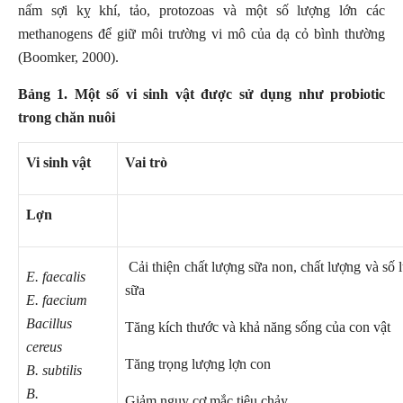
nấm sợi kỵ khí, tảo, protozoas và một số lượng lớn các
methanogens để giữ môi trường vi mô của dạ cỏ bình thường
(Boomker, 2000).
Bảng 1. Một số vi sinh vật được sử dụng như probiotic
trong chăn nuôi
Vi sinh vật
Vai trò
Lợn
Cải thiện chất lượng sữa non, chất lượng và số 
E. faecalis
sữa
E. faecium
Bacillus
Tăng kích thước và khả năng sống của con vật
cereus
Tăng trọng lượng lợn con
B. subtilis
B.
Giảm nguy cơ mắc tiêu chảy