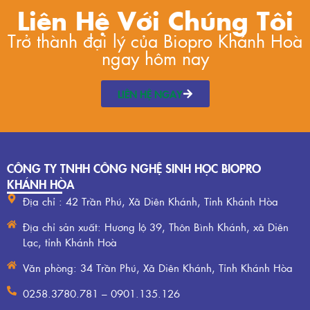
Liên Hệ Với Chúng Tôi
Trở thành đại lý của Biopro Khánh Hoà
ngay hôm nay
LIÊN HỆ NGAY
CÔNG TY TNHH CÔNG NGHỆ SINH HỌC BIOPRO
KHÁNH HÒA
Địa chỉ : 42 Trần Phú, Xã Diên Khánh, Tỉnh Khánh Hòa
Địa chỉ sản xuất: Hương lộ 39, Thôn Bình Khánh, xã Diên
Lạc, tỉnh Khánh Hoà
Văn phòng: 34 Trần Phú, Xã Diên Khánh, Tỉnh Khánh Hòa
0258.3780.781 – 0901.135.126