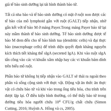
già tế bào sinh dưỡng lại tái hình thành bào tử.
Tất cả nha bào và tế bào sinh dưỡng có mặt ở ruột non được các
tế bào của mô lymphoid gắn với ruột (GALT) tiếp nhận, nhờ
gắn kết với tế bào M ở mảng Payer.Trong mảng Payer bảo tử lại
nảy mầm thành tế bào sinh dưỡng. Tế bào sinh dưỡng được tế
bào M đem đến cho tế bào hình tua (dendritic cells) và đại thực
bào (macrophage cells) để trình diện quyết định kháng nguyên
kích thích tiết kháng thể sIgA (secreted IgA). Khi vào ruột sIgA
tấn công vào các vi khuẩn xâm nhập hay các vi khuẩn bám dính
trên biểu mô ruột.
Phần bảo tử không bị tiếp nhận vào GALT sẽ thải ra ngoài theo
phân và sống cộng sinh với thực vật. Động vật ăn thức ăn thực
vật có chứa bào tử và khi vào trong ống tiêu hóa, chu trình trên
được lặp lại. Ở điều kiện bình thường, có thể thấy bào tử trong
4
đường tiêu hóa người chứa 10
CFU/g chất chứa (Simon
Cutting, 2016; Huỳnh A. Hồng và cs, 2005).