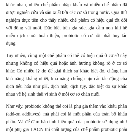
khác nhau, nhiều chế phẩm nhập khẩu và nhiều chế phẩm đã
được nghiên cứu và sản xuất bởi các cơ sở trong nước. Qua thử
nghiệm thực tiễn cho thấy nhiều chế phẩm có hiệu quả tốt đối
với động vật nuôi. Đặc biệt trên gia súc, gia cầm non khi hệ
miễn dịch chưa hoàn thiện, probiotic có cơ hội phát huy tác
dụng.
Tuy nhiên, cùng một chế phẩm có thể có hiệu quả ở cơ sở này
nhưng không có hiệu quả hoặc ảnh hưởng không rõ ở cơ sở
khác Có nhiều lý do để giải thích sự khác biệt đó, chẳng hạn
khả năng kháng nhiệt, khả năng chống chịu các tác động của
dịch tiêu hóa như pH, dịch mật, dịch tụy, đặc biệt do sự khác
nhau về hệ sinh thái vi sinh ở mỗi cơ sở chăn nuôi.
Như vậy, probiotic không thể coi là phụ gia thêm vào khẩu phần
(add-on additives), mà phải coi là một phần của toàn bộ khẩu
phần. Và để đảm bảo tính hiệu quả của probiotic sử dụng như
một phụ gia TĂCN thì chất lượng của chế phẩm probiotic phải