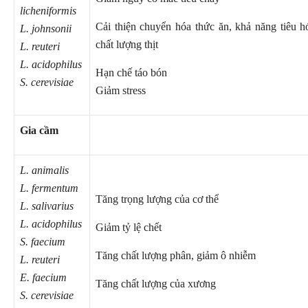
licheniformis
Cải thiện chuyển hóa thức ăn, khả năng tiêu h
L. johnsonii
chất lượng thịt
L. reuteri
L. acidophilus
Hạn chế táo bón
S. cerevisiae
Giảm stress
Gia cầm
L. animalis
L. fermentum
Tăng trọng lượng của cơ thể
L. salivarius
L. acidophilus
Giảm tỷ lệ chết
S. faecium
Tăng chất lượng phân, giảm ô nhiễm
L. reuteri
E. faecium
Tăng chất lượng của xương
S. cerevisiae