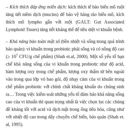
– Kích thích đáp ứng miễn dịch:
kích thích tế bào biểu mô ruột
tăng tiết niêm dịch (mucins) để bảo vệ hàng rào biểu mô, kích
thích mô lympho gắn với ruột (GALT: Gut Associated
Lymphoid Tisues) tăng tiết kháng thể để tiêu diệt vi khuẩn bệnh.
– Khả năng bảo toàn mật số
(bền nhiệt và sống trong quá trình
bảo quản): vi khuẩn trong probiotic phải sống và có nồng độ cao
7
(≥ 10
CFU/g chế phẩm) (Shah et.al, 2000). Một số yếu tố hạn
chế khả năng sống của vi khuẩn trong probiotic như độ acid,
hàm lượng oxy trong chế phẩm, lượng oxy thấm từ bên ngoài
vào trong qua lớp vỏ bao gói, độ nhạy cảm của vi khuẩn trong
chế phẩm probiotic với chính chất kháng khuẩn do chúng sinh
ra… Trong việc kiểm soát những yếu tố đảm bảo khả năng sống
cao của vi khuẩn thì quan trọng nhất là việc chọn lọc các chủng
đề kháng tốt với acid và dịch mật trong ống tiêu hóa, cũng như
với nhiệt độ cao trong dây chuyền chế biến, bảo quản (Shah et.
al, 1995).