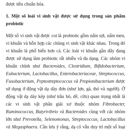
được tiêu chuẩn hóa.
1. Một số loài vi sinh vật được sử dụng trong sản phẩm
probiotic
Một số vi sinh vật được coi là probiotic gồm nấm sợi, nấm men,
vi khuẩn và hỗn hợp các chủng vi sinh vật khác nhau. Trong đó
vi khuẩn là phổ biến hơn cả. Các loài vi khuẩn gần đây đang
được sử dụng làm probiotic rất nhiều và đa dạng. Các nhóm vi
khuẩn chính như
Bacteroides, Clostridium, Bifidobacterium,
Eubacterium, Lactobacillus, Enterobacteriaceae, Streptococcus,
Fusobacterium, Peptostreptococcus và Propionibacterium
được
sử dụng ở động vật dạ dày đơn (như lợn, gà, thỏ và người). Ở
động vật dạ dày kép (như trâu bò, dê, cừu) quan trọng nhất là
các vi sinh vật phân giải xơ thuộc nhóm
Fibrobacter,
Ruminococcus, Butyrivibrio và Bacteroides
cùng với các nhóm
lớn như
Prevotella, Selenomonas, Streptococcus, Lactobacillus
và Megasphaera
. Cần lưu ý rằng, dạ cỏ vẫn duy trì một số loại