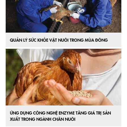
QUẢN LÝ SỨC KHỎE VẬT NUÔI TRONG MÙA ĐÔNG
ỨNG DỤNG CÔNG NGHỆ ENZYME TĂNG GIÁ TRỊ SẢN
XUẤT TRONG NGÀNH CHĂN NUÔI