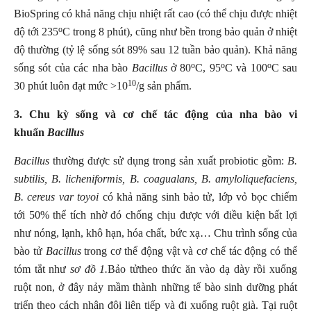
BioSpring có khả năng chịu nhiệt rất cao (có thể chịu được nhiệt
o
độ tới 235
C trong 8 phút), cũng như bền trong bảo quản ở nhiệt
độ thường (tỷ lệ sống sót 89% sau 12 tuần bảo quản). Khả năng
o
o
o
sống sót của các nha bào
Bacillus
ở 80
C, 95
C và 100
C sau
10
30 phút luôn đạt mức >10
/g sản phẩm.
3. Chu kỳ sống và cơ chế tác động của nha bào vi
khuẩn
Bacillus
Bacillus
thường được sử dụng trong sản xuất probiotic gồm:
B.
subtilis, B. licheniformis, B. coagualans, B. amyloliquefaciens,
B. cereus var toyoi
có khả năng sinh bảo tử, lớp vỏ bọc chiếm
tới 50% thể tích nhờ đó chống chịu được với điều kiện bất lợi
như nóng, lạnh, khô hạn, hóa chất, bức xạ… Chu trình sống của
bào tử
Bacillus
trong cơ thể động vật và cơ chế tác động có thể
tóm tắt như
sơ đồ 1.
Bảo tửtheo thức ăn vào dạ dày rồi xuống
ruột non, ở đây nảy mầm thành những tế bào sinh dưỡng phát
triển theo cách nhân đôi liên tiếp và đi xuống ruột già. Tại ruột