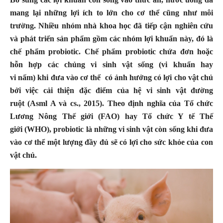
mang lại những lợi ích to lớn cho cơ thể cũng như môi
trường. Nhiều nhóm nhà khoa học đã tiếp cận nghiên cứu
và phát triển sản phẩm gồm các nhóm lợi khuẩn này, đó là
chế phẩm probiotic. Chế phẩm probiotic chứa đơn hoặc
hỗn hợp các chủng vi sinh vật sống (vi khuẩn hay
vi nấm) khi đưa vào cơ thể có ảnh hưởng có lợi cho vật chủ
bởi việc cải thiện đặc điểm của hệ vi sinh vật đường
ruột
(Asml A và cs., 2015)
. Theo định nghĩa của Tổ chức
Lương Nông Thế giới
(FAO
) hay Tổ chức Y tế Thế
giới
(WHO
), probiotic là những vi sinh vật còn sống khi đưa
vào cơ thể một lượng đầy đủ sẽ có lợi cho sức khỏe của con
vật chủ
.