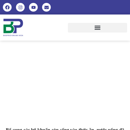
TÁC DỤNG CỦA CHẾ PHẨM
PROBIOTIC SỬ DỤNG TRONG
CHĂN NUÔI
Bổ sung các lợi khuẩn còn sống vào thức ăn, nước uống đã