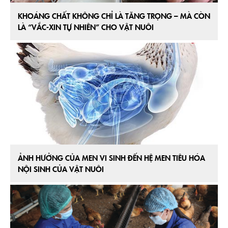
KHOÁNG CHẤT KHÔNG CHỈ LÀ TĂNG TRỌNG – MÀ CÒN
LÀ “VẮC-XIN TỰ NHIÊN” CHO VẬT NUÔI
ẢNH HƯỞNG CỦA MEN VI SINH ĐẾN HỆ MEN TIÊU HÓA
NỘI SINH CỦA VẬT NUÔI