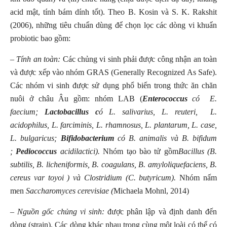
acid mật, tính bám dính tốt). Theo B. Kosin và S. K. Rakshit
(2006), những tiêu chuẩn dùng để chọn lọc các dòng vi khuẩn
probiotic bao gồm:
– Tính an toàn:
Các chủng vi sinh phải được công nhận an toàn
và được xếp vào nhóm GRAS (Generally Recognized As Safe).
Các nhóm vi sinh được sử dụng phổ biến trong thức ăn chăn
nuôi ở châu Âu gồm: nhóm LAB (
Enterococcus
có E.
faecium;
Lactobacillus c
ó L. salivarius, L. reuteri, L.
acidophilus, L. farciminis, L. rhamnosus, L. plantarum, L. case,
L. bulgaricus;
Bifidobacterium
có B. animalis và B. bifidum
;
Pediococcus
acidilactici).
Nhóm tạo bào tử gồm
Bacillus (B.
subtilis, B. licheniformis, B. coagulans, B. amyloliquefaciens, B.
cereus var toyoi ) và Clostridium (C. butyricum).
Nhóm nấm
men
Saccharomyces cerevisiae (
Michaela Mohnl, 2014)
– Nguồn gốc chủng vi sinh:
được phân lập và định danh đến
dòng (strain). Các dòng khác nhau trong cùng một loài có thể có