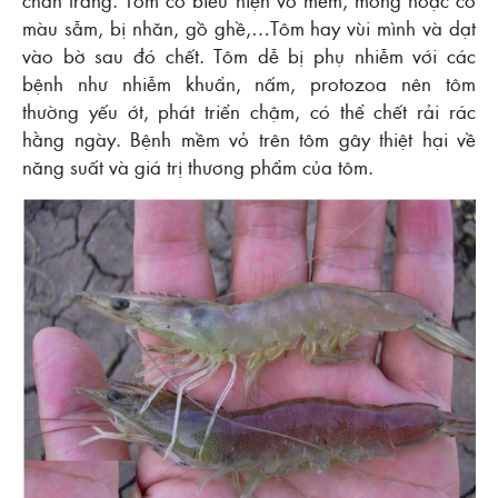
chân trắng. Tôm có biểu hiện vỏ mềm, mỏng hoặc có
màu sẫm, bị nhăn, gồ ghề,…Tôm hay vùi mình và dạt
vào bờ sau đó chết. Tôm dễ bị phụ nhiễm với các
bệnh như nhiễm khuẩn, nấm, protozoa nên tôm
thường yếu ớt, phát triển chậm, có thể chết rải rác
hằng ngày. Bệnh mềm vỏ trên tôm gây thiệt hại về
năng suất và giá trị thương phẩm của tôm.