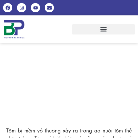
PHÒNG TRỊ HIỆU QUẢ BỆNH MỀM
VỎ TRÊN TÔM
Tôm bị mềm vỏ thường xảy ra trong ao nuôi tôm thẻ