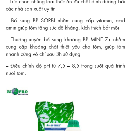
– Lựa chọn những loại thức ăn đủ chất dinh dưỡng bởi
các nhà sản xuất uy tín
– Bổ sung BP SORBI nhằm cung cấp vitamin, acid
amin giúp tôm tăng sức đề kháng, kích thích bắt mồi
– Thường xuyên bổ sung khoáng BP MINE 7+ nhằm
cung cấp khoáng chất thiết yếu cho tôm, giúp tôm
nhanh cứng vỏ chỉ sau 3h sử dụng
– Điều chỉnh độ pH từ 7,5 – 8,5 trong suốt quá trình
nuôi tôm.