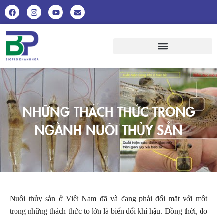
NHỮNG THÁCH THỨC TRONG
NGÀNH NUÔI THỦY SẢN
Nuôi thủy sản ở Việt Nam đã và đang phải đối mặt với một
trong những thách thức to lớn là biến đổi khí hậu. Đồng thời, do