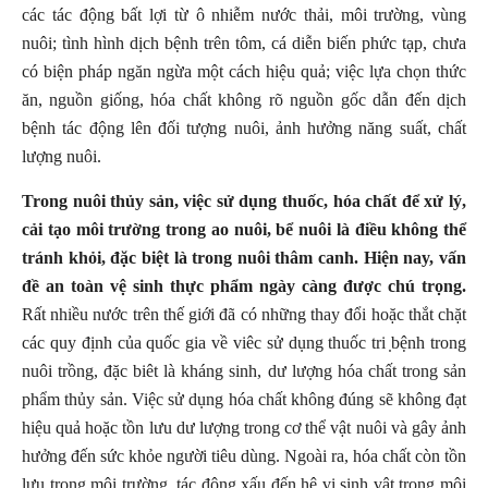
các tác động bất lợi từ ô nhiễm nước thải, môi trường, vùng
nuôi; tình hình dịch bệnh trên tôm, cá diễn biến phức tạp, chưa
có biện pháp ngăn ngừa một cách hiệu quả; việc lựa chọn thức
ăn, nguồn giống, hóa chất không rõ nguồn gốc dẫn đến dịch
bệnh tác động lên đối tượng nuôi, ảnh hưởng năng suất, chất
lượng nuôi.
Trong nuôi thủy sản, việc sử dụng thuốc, hóa chất để xử lý,
cải tạo môi trường trong ao nuôi, bể nuôi là điều không thể
tránh khỏi, đặc biệt là trong nuôi thâm canh. Hiện nay, vấn
đề an toàn vệ sinh thực phẩm ngày càng được chú trọng.
Rất nhiều nước trên thế giới đã có những thay đổi hoặc thắt chặt
các quy định của quốc gia về viêc sử dụng thuốc tri ̣bệnh trong
nuôi trồng, đặc biêt là kháng sinh, dư lượng hóa chất trong sản
phẩm thủy sản. Việc sử dụng hóa chất không đúng sẽ không đạt
hiệu quả hoặc tồn lưu dư lượng trong cơ thể vật nuôi và gây ảnh
hưởng đến sức khỏe người tiêu dùng. Ngoài ra, hóa chất còn tồn
lưu trong môi trường, tác động xấu đến hệ vi sinh vật trong môi