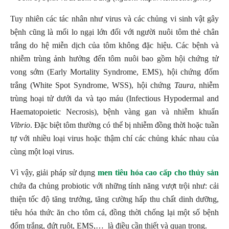
Tuy nhiên các tác nhân như virus và các chủng vi sinh vật gây
bệnh cũng là mối lo ngại lớn đối với người nuôi tôm thẻ chân
trắng do hệ miễn dịch của tôm không đặc hiệu. Các bệnh và
nhiễm trùng ảnh hưởng đến tôm nuôi bao gồm hội chứng tử
vong sớm (Early Mortality Syndrome, EMS), hội chứng đốm
trắng (White Spot Syndrome, WSS), hội chứng
Taura
, nhiễm
trùng hoại tử dưới da và tạo máu (Infectious Hypodermal and
Haematopoietic Necrosis), bệnh vàng gan và nhiễm khuẩn
Vibrio
. Đặc biệt tôm thường có thể bị nhiễm đồng thời hoặc tuần
tự với nhiều loại virus hoặc thậm chí các chủng khác nhau của
cùng một loại virus.
Vì vậy, giải pháp sử dụng
men tiêu hóa cao cấp cho thủy sản
chứa đa chủng probiotic với những tính năng vượt trội như: cải
thiện tốc độ tăng trưởng, tăng cường hấp thu chất dinh dưỡng,
tiêu hóa thức ăn cho tôm cá, đồng thời chống lại một số bệnh
đốm trắng, đứt ruột, EMS,… là điều cần thiết và quan trọng.