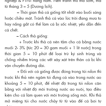
nghiệp & PTNT hàng năm. Nên tranh thủ thả sớm, thả
từ tháng 3 – 5 (Dương lịch).
– Thời gian thả cá giống tốt nhất vào buổi sáng
hoặc chiều mát. Tránh thả cá vào lúc trời đang mưa to
hay nắng gắt có thể làm cá bị sốc nhiệt, yếu dẫn đến
cá chết.
– Cách thả giống:
+ Trước khi thả cá nên tắm cho cá bằng nước
muối 2- 3% (tức 20 – 30 gam muối + 1 lít nước) trong
thời gian 5 – 10 phút để loại trừ ký sinh trùng và
chống nhiễm trùng các vết xây xát trên thân cá bị khi
vận chuyển đường dài.
+ Đối với cá giống được đóng trong túi nilon thì
trước khi thả nên ngâm túi đựng cá vào trong nước ao
khoảng 5 – 10 phút, để nhiệt độ trong túi nilon cân
bằng với nhiệt độ môi trường nước ao nuôi, tạo điều
kiện cho cá làm quen với môi trường sống mới. Khi thả
mở miệng túi cho nước chảy từ từ vào để cá bơi tự