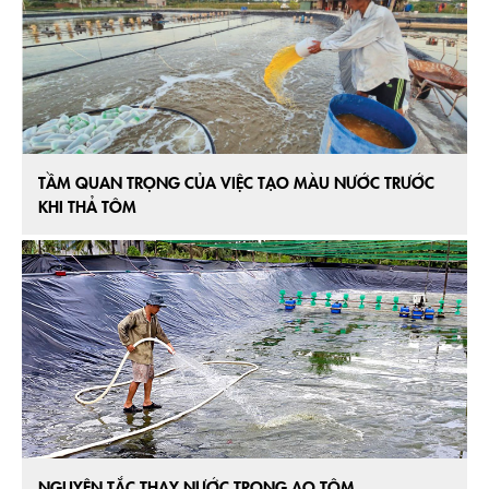
TẦM QUAN TRỌNG CỦA VIỆC TẠO MÀU NƯỚC TRƯỚC
KHI THẢ TÔM
NGUYÊN TẮC THAY NƯỚC TRONG AO TÔM