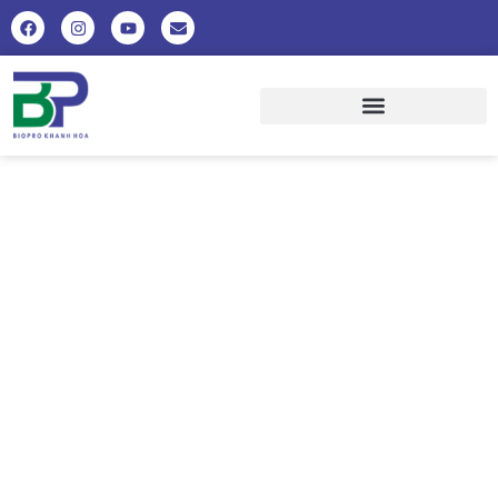
MỘT SỐ GIẢI PHÁP KỸ THUẬT
TRONG CẢI TẠO AO, CHỌN VÀ
THẢ CÁ GIỐNG NUÔI THỦY SẢN
NƯỚC NGỌT