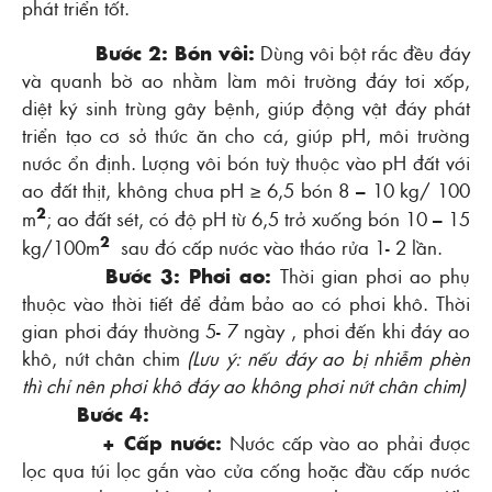
phát triển tốt.
Bước 2: Bón vôi:
Dùng vôi bột rắc đều đáy
và quanh bờ ao nhằm làm môi trường đáy tơi xốp,
diệt ký sinh trùng gây bệnh, giúp động vật đáy phát
triển tạo cơ sở thức ăn cho cá, giúp pH, môi trường
nước ổn định. Lượng vôi bón tuỳ thuộc vào pH đất với
ao đất thịt, không chua pH ≥ 6,5 bón 8 – 10 kg/ 100
2
m
; ao đất sét, có độ pH từ 6,5 trở xuống bón 10 – 15
2
kg/100m
sau đó cấp nước vào tháo rửa 1- 2 lần.
Bước 3: Phơi ao:
Thời gian phơi ao phụ
thuộc vào thời tiết để đảm bảo ao có phơi khô. Thời
gian phơi đáy thường 5- 7 ngày , phơi đến khi đáy ao
khô, nứt chân chim
(Lưu ý: nếu đáy ao bị nhiễm phèn
thì chỉ nên phơi khô đáy ao không phơi nứt chân chim)
Bước 4:
+ Cấp nước:
Nước cấp vào ao phải được
lọc qua túi lọc gắn vào cửa cống hoặc đầu cấp nước