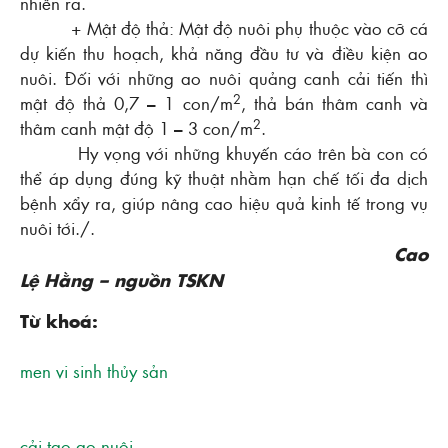
nhiên ra.
+ Mật độ thả: Mật độ nuôi phụ thuộc vào cỡ cá
dự kiến thu hoạch, khả năng đầu tư và điều kiện ao
nuôi. Đối với những ao nuôi quảng canh cải tiến thì
2
mật độ thả 0,7 – 1 con/m
, thả bán thâm canh và
2
thâm canh mật độ 1 – 3 con/m
.
Hy vọng với những khuyến cáo trên bà con có
thể áp dụng đúng kỹ thuật nhằm hạn chế tối đa dịch
bệnh xẩy ra, giúp nâng cao hiệu quả kinh tế trong vụ
nuôi tới./.
Cao
Lệ Hằng – nguồn TSKN
Từ khoá:
men vi sinh thủy sản
cải tạo ao nuôi