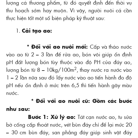
lượng cá thương phẩm, từ đó quyết định đến thời vụ
thu hoạch sớm hay muộn. Vì vậy, người nuôi cá cần
thực hiện tốt một số biện pháp kỹ thuật sau:
Cải tạo ao:
* Đối với ao nuôi mới:
Cấp và tháo nước
vào ao từ 2 – 3 lần để rửa ao, bón vôi giúp ổn định
pH đất lượng bón tùy thuộc vào độ PH của đáy ao,
2
lượng bón từ 8 – 10kg/100m
, thay nước ra nước vào
1 – 2 lần nữa sau đó lấy nước vào ao tiến hành đo độ
pH nếu ổn định ở mức trên 6,5 thì tiến hành gây màu
nước.
* Đối với ao nuôi cũ: Gồm các bước
như sau:
Bước 1: Xử lý ao:
Tát cạn nước ao, tu sửa
bờ cống cấp thoát nước, vét bùn đáy chỉ để lại mức 20
– 30 cm bùn đáy, san phẳng đáy giúp sinh vật đáy