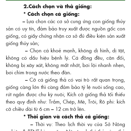
2.Cách chọn và thả giống:
* Cách chọn cá giống:
– Lựa chọn các cơ sở cung ứng con giống thủy
sản có uy tín, đảm bảo truy xuất được nguồn gốc con
giống, có giấy chứng nhận cơ sở đủ điều kiện sản xuất
giống thủy sản;
– Chọn cá khoẻ mạnh, không dị hình, dị tật,
không có dấu hiệu bệnh lý. Cá đồng đều, cân đối,
không bị xây xát, không mất nhớt, bơi lội nhanh nhẹn,
bơi chìm trong nước theo đàn.
– Cỡ cá giống thả có vai trò rất quan trọng,
giống càng lớn thì càng đảm bảo tỷ lệ nuôi sống cao,
rút ngắn được chu kỳ nuôi; Kích cỡ giống thả tối thiểu
theo quy định như: Trắm, Chép, Mè, Trôi, Rô phi: kích
cỡ chiều dài từ 6 cm – 12 cm trở lên.
* Thời gian và cách thả cá giống:
– Thời vụ: Theo lịch thời vụ của Sở Nông