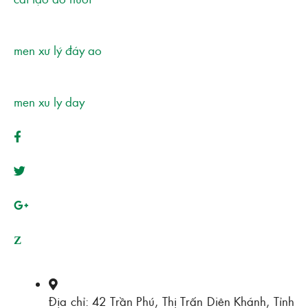
men xư lý đáy ao
men xu ly day
Z
Địa chỉ: 42 Trần Phú, Thị Trấn Diên Khánh, Tỉnh