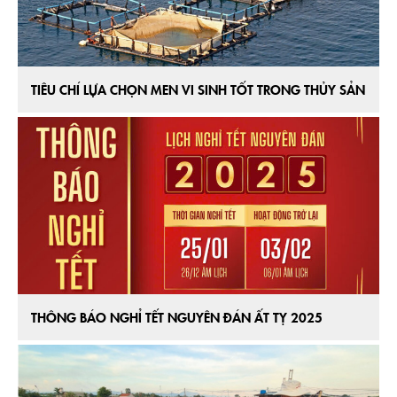
TIÊU CHÍ LỰA CHỌN MEN VI SINH TỐT TRONG THỦY SẢN
THÔNG BÁO NGHỈ TẾT NGUYÊN ĐÁN ẤT TỴ 2025