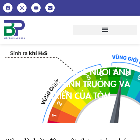
MÔI TRƯỜNG NƯỚC NUÔI ẢNH
HƯỞNG ĐẾN SINH TRƯỞNG VÀ
PHÁT TRIỂN CỦA TÔM