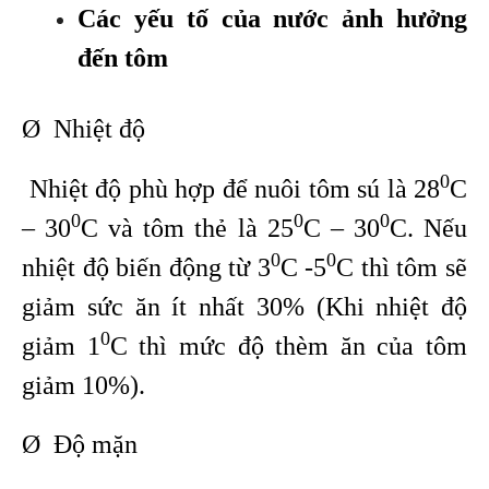
Các yếu tố của nước ảnh hưởng
đến tôm
Ø Nhiệt độ
0
Nhiệt độ phù hợp để nuôi tôm sú là 28
C
0
0
0
– 30
C và tôm thẻ là 25
C – 30
C. Nếu
0
0
nhiệt độ biến động từ 3
C -5
C thì tôm sẽ
giảm sức ăn ít nhất 30% (Khi nhiệt độ
0
giảm 1
C thì mức độ thèm ăn của tôm
giảm 10%).
Ø Độ mặn