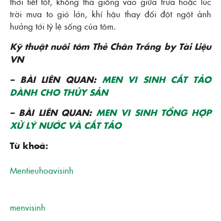
thời tiết tốt, không thả giống vào giữa trưa hoặc lúc
trời mưa to gió lớn, khí hậu thay đổi đột ngột ảnh
hưởng tới tỷ lệ sống của tôm.
Kỹ thuật nuôi tôm Thẻ Chân Trắng by Tài Liệu
VN
– BÀI LIÊN QUAN:
MEN VI SINH CẮT TẢO
DÀNH CHO THỦY SẢN
– BÀI LIÊN QUAN:
MEN VI SINH TỔNG HỢP
XỬ LÝ NƯỚC VÀ CẮT TẢO
Từ khoá:
Mentieuhoavisinh
menvisinh