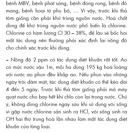
bệnh MBV, bệnh phát sáng, bệnh đóng rong, bệnh đỏ
mang, bệnh hoại tử phụ bộ, … Vì vậy, trước khi thả
tôm giống cần phải khử trùng nguồn nước. Hoá chất
dùng để khử trùng nguồn nước phổ biến là chlorine.
Chlorine có hàm lượng Cl 30 – 38%, để lâu sẽ bốc hơi
mất tác dụng nên thường phải xác định lại nồng độ
cho chính xác trước khi dùng.
– Nồng độ 2 ppm có tác dụng diệt khuẩn rất tốt. Ao
có mức nước sâu 1m, mỗi ha dùng 195 kg hoà loãng
với nước ao phun đều khắp ao. Nếu phun vào những
ngày trời dâm mát, tác dụng diệt khuẩn có thể kéo dài
4 đến 5 ngày. Trước khi thả tôm giống phải mở máy
quạt nước cho bay hết khí chlo còn lại trong nước. Chú
ý, không dùng chlorine ngay sau khi sử dụng vôi sống
vì gặp nước chlorine sản sinh ra HCl, vôi sống sinh ra
OH hai thứ trung hoà lẫn nhau làm mất tác dụng diệt
khuẩn của từng loại.