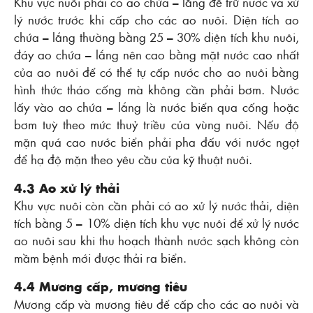
Khu vực nuôi phải có ao chứa – lắng để trữ nước và xử
lý nước trước khi cấp cho các ao nuôi. Diện tích ao
chứa – lắng thường bằng 25 – 30% diện tích khu nuôi,
đáy ao chứa – lắng nên cao bằng mặt nước cao nhất
của ao nuôi để có thể tự cấp nước cho ao nuôi bằng
hình thức tháo cống mà không cần phải bơm. Nước
lấy vào ao chứa – lắng là nước biển qua cống hoặc
bơm tuỳ theo mức thuỷ triều của vùng nuôi. Nếu độ
mặn quá cao nước biển phải pha đấu với nước ngọt
để hạ độ mặn theo yêu cầu của kỹ thuật nuôi.
4.3 Ao xử lý thải
Khu vực nuôi còn cần phải có ao xử lý nước thải, diện
tích bằng 5 – 10% diện tích khu vực nuôi để xử lý nước
ao nuôi sau khi thu hoạch thành nước sạch không còn
mầm bệnh mới được thải ra biển.
4.4 Mương cấp, mương tiêu
Mương cấp và mương tiêu để cấp cho các ao nuôi và