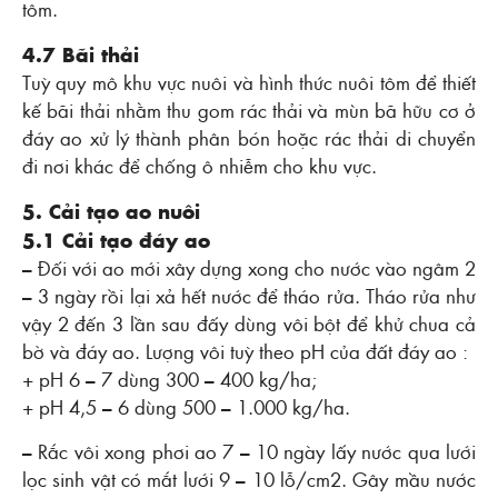
tôm.
4.7 Bãi thải
Tuỳ quy mô khu vực nuôi và hình thức nuôi tôm để thiết
kế bãi thải nhằm thu gom rác thải và mùn bã hữu cơ ở
đáy ao xử lý thành phân bón hoặc rác thải di chuyển
đi nơi khác để chống ô nhiễm cho khu vực.
5. Cải tạo ao nuôi
5.1 Cải tạo đáy ao
– Ðối với ao mới xây dựng xong cho nước vào ngâm 2
– 3 ngày rồi lại xả hết nước để tháo rửa. Tháo rửa như
vậy 2 đến 3 lần sau đấy dùng vôi bột để khử chua cả
bờ và đáy ao. Lượng vôi tuỳ theo pH của đất đáy ao :
+ pH 6 – 7 dùng 300 – 400 kg/ha;
+ pH 4,5 – 6 dùng 500 – 1.000 kg/ha.
– Rắc vôi xong phơi ao 7 – 10 ngày lấy nước qua lưới
lọc sinh vật có mắt lưới 9 – 10 lỗ/cm2. Gây mầu nước