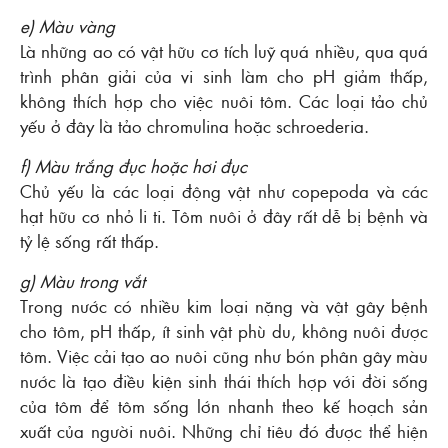
e) Màu vàng
Là những ao có vật hữu cơ tích luỹ quá nhiều, qua quá
trình phân giải của vi sinh làm cho pH giảm thấp,
không thích hợp cho việc nuôi tôm. Các loại tảo chủ
yếu ở đây là tảo chromulina hoặc schroederia.
f) Màu trắng đục hoặc hơi đục
Chủ yếu là các loại động vật như copepoda và các
hạt hữu cơ nhỏ li ti. Tôm nuôi ở đây rất dễ bị bệnh và
tỷ lệ sống rất thấp.
g) Màu trong vắt
Trong nước có nhiều kim loại nặng và vật gây bệnh
cho tôm, pH thấp, ít sinh vật phù du, không nuôi được
tôm. Việc cải tạo ao nuôi cũng như bón phân gây màu
nước là tạo điều kiện sinh thái thích hợp với đời sống
của tôm để tôm sống lớn nhanh theo kế hoạch sản
xuất của người nuôi. Những chỉ tiêu đó được thể hiện