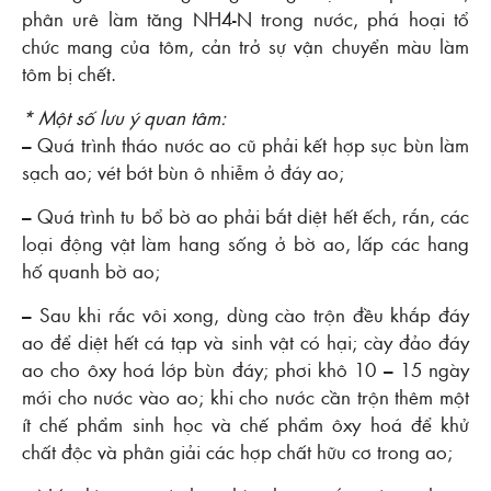
phân urê làm tăng NH4-N trong nước, phá hoại tổ
chức mang của tôm, cản trở sự vận chuyển màu làm
tôm bị chết.
* Một số lưu ý quan tâm:
– Quá trình tháo nước ao cũ phải kết hợp sục bùn làm
sạch ao; vét bớt bùn ô nhiễm ở đáy ao;
– Quá trình tu bổ bờ ao phải bắt diệt hết ếch, rắn, các
loại động vật làm hang sống ở bờ ao, lấp các hang
hố quanh bờ ao;
– Sau khi rắc vôi xong, dùng cào trộn đều khắp đáy
ao để diệt hết cá tạp và sinh vật có hại; cày đảo đáy
ao cho ôxy hoá lớp bùn đáy; phơi khô 10 – 15 ngày
mới cho nước vào ao; khi cho nước cần trộn thêm một
ít chế phẩm sinh học và chế phẩm ôxy hoá để khử
chất độc và phân giải các hợp chất hữu cơ trong ao;