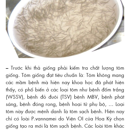
– Trước khi thả giống phải kiểm tra chất lượng tôm
giống. Tôm giống đạt tiêu chuẩn là: Tôm không mang
các mầm bệnh mà hiện nay khoa học đã phát hiện
thấy, có phổ biến ở các loại tôm như bệnh đốm trắng
(WSSV), bệnh đỏ đuôi (TSV) bệnh MBV, bệnh phát
sáng, bệnh đóng rong, bệnh hoại tử phụ bộ, … Loại
tôm này được mệnh danh là tôm sạch bệnh. Hiện nay
chỉ có loài P.vannamei do Viện OI của Hoa Kỳ chọn
giống tạo ra mới là tôm sạch bệnh. Các loài tôm khác