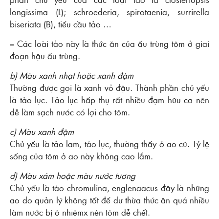
longissima (L); schroederia, spirotaenia, surrirella
biseriata (B), tiểu cầu tảo …
– Các loài tảo này là thức ăn của ấu trùng tôm ở giai
đoạn hậu ấu trùng.
b) Màu xanh nhạt hoặc xanh đậm
Thường được gọi là xanh vỏ đậu. Thành phần chủ yếu
là tảo lục. Tảo lục hấp thụ rất nhiều đạm hữu cơ nên
dễ làm sạch nước có lợi cho tôm.
c) Màu xanh đậm
Chủ yếu là tảo lam, tảo lục, thường thấy ở ao cũ. Tỷ lệ
sống của tôm ở ao này không cao lắm.
d) Màu xám hoặc màu nước tương
Chủ yếu là tảo chromulina, englenaacus đây là những
ao do quản lý không tốt để dư thừa thức ăn quá nhiều
làm nước bị ô nhiêmx nên tôm dễ chết.