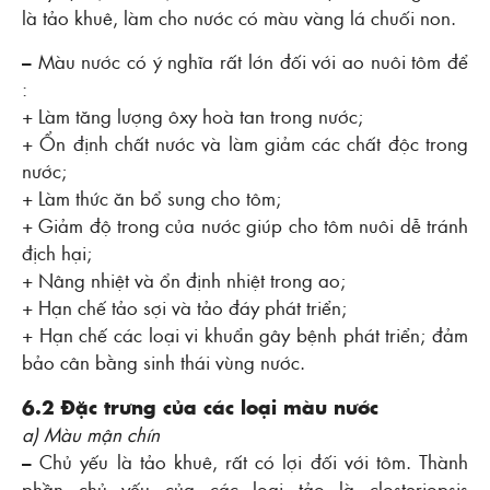
là tảo khuê, làm cho nước có màu vàng lá chuối non.
– Màu nước có ý nghĩa rất lớn đối với ao nuôi tôm để
:
+ Làm tăng lượng ôxy hoà tan trong nước;
+ Ổn định chất nước và làm giảm các chất độc trong
nước;
+ Làm thức ăn bổ sung cho tôm;
+ Giảm độ trong của nước giúp cho tôm nuôi dễ tránh
địch hại;
+ Nâng nhiệt và ổn định nhiệt trong ao;
+ Hạn chế tảo sợi và tảo đáy phát triển;
+ Hạn chế các loại vi khuẩn gây bệnh phát triển; đảm
bảo cân bằng sinh thái vùng nước.
6.2 Ðặc trưng của các loại màu nước
a) Màu mận chín
– Chủ yếu là tảo khuê, rất có lợi đối với tôm. Thành
phần chủ yếu của các loại tảo là closteriopsis