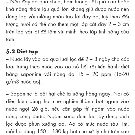
– Nếu đáy ao quá chua, hàm lượng sắt quá cao hoặc
khả năng thẩm lậu quá lớn không giữ được nước nên
dùng lớp vải nilông nhân tạo lót đáy ao; tuỳ theo đối
tượng nuôi có thể cho thêm một lớp cát dày 2 – 3 cm
trên lớp vải lót để tôm vùi mình theo tập tính sống của
tôm.
5.2 Diệt tạp
– Nước lấy vào ao qua lưới lọc để 2 – 3 ngày cho các
loại trứng theo nước vào ao nở hết rồi tiến hành diệt
bằng saponine với nồng độ 15 – 20 ppm (15-20
g/m3 nước ao).
– Saponine là bột hạt chè ta uống hàng ngày. Nơi có
điều kiện dùng hạt chè nghiền thành bột ngâm vào
nước ngọt 26 giờ, nếu cần gấp thì ngâm vào nước
nóng cũng được. Ngâm xong đem lọc lấy dung dịch
lọc được phun xuống ao. Ao có mức nước sâu 1m,
mỗi ha dùng 150 – 180 kg hạt chè xử lý như trên sau