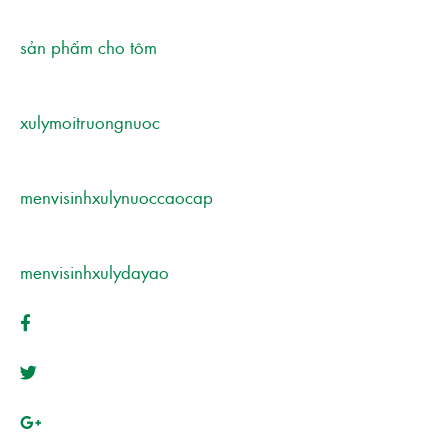
sản phẩm cho tôm
xulymoitruongnuoc
menvisinhxulynuoccaocap
menvisinhxulydayao