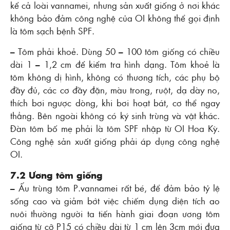
kể cả loài vannamei, nhưng sản xuất giống ở nơi khác
không bảo đảm công nghệ của OI không thể gọi định
là tôm sạch bệnh SPF.
– Tôm phải khoẻ. Dùng 50 – 100 tôm giống có chiều
dài 1 – 1,2 cm để kiểm tra hình dạng. Tôm khoẻ là
tôm không dị hình, không có thương tích, các phụ bộ
đầy đủ, các cơ đầy đặn, màu trong, ruột, dạ dày no,
thích bơi ngược dòng, khi bơi hoạt bát, cơ thể ngay
thẳng. Bên ngoài không có ký sinh trùng và vật khác.
Ðàn tôm bố mẹ phải là tôm SPF nhập từ OI Hoa Kỳ.
Công nghệ sản xuất giống phải áp dụng công nghệ
OI.
7.2 Ương tôm giống
– Ấu trùng tôm P.vannamei rất bé, để đảm bảo tỷ lệ
sống cao và giảm bớt việc chiếm dụng diện tích ao
nuôi thường người ta tiến hành giai đoạn ương tôm
giống từ cỡ P15 có chiều dài từ 1 cm lên 3cm mới đưa