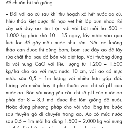
để chuẩn bị thả giống.
– Ðối với ao cũ sau khi thu hoạch xả hết nước ao cũ.
Nếu tháo kiệt được thì nạo vét hết lớp bùn nhão rồi
cầy xới đáy ao lên trộn với vôi bột mỗi ha 500 –
1.000 kg phơi khô 10 – 15 ngày, lấy nước vào qua
lưới lọc để gây mầu nước như trên. Nếu ao không
tháo cạn được thì dùng bơm, bơm sục đáy ao để tẩy
rửa chất thải sau đó bón vôi diệt tạp. Vôi thường dùng
là vôi nung CaO với liều lượng từ 1.200 – 1.500
kg/ha cho ao với mực nước 10 cm, với ao có mực
nước sâu 0,5 – 1m lượng vôi nhiều hơn gấp đôi.
Lượng vôi nhiều hay ít phụ thuộc vào chỉ số pH của
nước ao. Bón vôi xong yêu cầu chỉ số pH của nước ao
phải đạt 8 – 8,3 mới được thả tôm giống để nuôi.
Hoặc dùng phương pháp cho vôi vào lồng tre buộc
sau thuyền gỗ di chuyển trong ao. Ao có mức nước
sâu 0,5 – 1m mỗi ha dùng 1.500 – 2.000 kg vôi nung