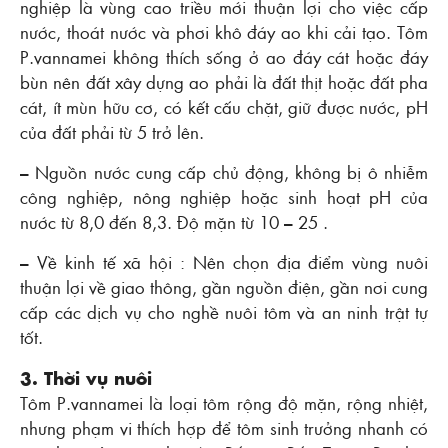
nghiệp là vùng cao triều mới thuận lợi cho việc cấp
nước, thoát nước và phơi khô đáy ao khi cải tạo. Tôm
P.vannamei không thích sống ở ao đáy cát hoặc đáy
bùn nên đất xây dựng ao phải là đất thịt hoặc đất pha
cát, ít mùn hữu cơ, có kết cấu chặt, giữ được nước, pH
của đất phải từ 5 trở lên.
– Nguồn nước cung cấp chủ động, không bị ô nhiễm
công nghiệp, nông nghiệp hoặc sinh hoạt pH của
nước từ 8,0 đến 8,3. Ðộ mặn từ 10 – 25 .
– Về kinh tế xã hội : Nên chọn địa điểm vùng nuôi
thuận lợi về giao thông, gần nguồn điện, gần nơi cung
cấp các dịch vụ cho nghề nuôi tôm và an ninh trật tự
tốt.
3. Thời vụ nuôi
Tôm P.vannamei là loại tôm rộng độ mặn, rộng nhiệt,
nhưng phạm vi thích hợp để tôm sinh trưởng nhanh có