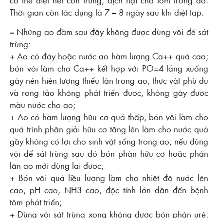
có thể diệt hết côn trùng, địch hại cho tôm trong ao.
Thời gian còn tác dụng là 7 – 8 ngày sau khi diệt tạp.
– Những ao đầm sau đây không được dùng vôi để sát
trùng:
+ Ao có đáy hoặc nước ao hàm lượng Ca++ quá cao;
bón vôi làm cho Ca++ kết hợp với PO=4 lắng xuống
gây nên hiện tượng thiếu lân trong ao; thực vật phù du
và rong tảo không phát triển được, không gây được
màu nước cho ao;
+ Ao có hàm lượng hữu cơ quá thấp, bón vôi làm cho
quá trình phân giải hữu cơ tăng lên làm cho nước quá
gầy không có lợi cho sinh vật sống trong ao; nếu dùng
vôi để sát trùng sau đó bón phân hữu cơ hoặc phân
lân ao mới dùng lại được;
+ Bón vôi quá liều lượng làm cho nhiệt độ nước lên
cao, pH cao, NH3 cao, độc tính lớn dẫn đến bệnh
tôm phát triển;
+ Dùng vôi sát trùng xong không được bón phân urê;