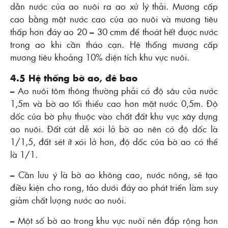
dẫn nước của ao nuôi ra ao xử lý thải. Mương cấp
cao bằng mặt nước cao của ao nuôi và mương tiêu
thấp hơn đáy ao 20 – 30 cmm để thoát hết được nước
trong ao khi cần tháo cạn. Hệ thống mương cấp
mương tiêu khoảng 10% diện tích khu vực nuôi.
4.5 Hệ thống bờ ao, đê bao
– Ao nuôi tôm thông thường phải có độ sâu của nước
1,5m và bờ ao tối thiểu cao hơn mặt nước 0,5m. Ðộ
dốc của bờ phụ thuộc vào chất đất khu vực xây dựng
ao nuôi. Ðất cát dễ xói lở bờ ao nên có độ dốc là
1/1,5, đất sét ít xói lở hơn, độ dốc của bờ ao có thể
là 1/1.
– Cần lưu ý là bờ ao không cao, nước nông, sẽ tạo
điều kiện cho rong, tảo dưới đáy ao phát triển làm suy
giảm chất lượng nước ao nuôi.
– Một số bờ ao trong khu vực nuôi nên đắp rộng hơn