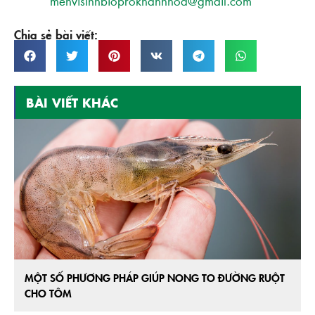
menvisinhbioprokhanhhoa@gmail.com
Chia sẻ bài viết:
BÀI VIẾT KHÁC
MỘT SỐ PHƯƠNG PHÁP GIÚP NONG TO ĐƯỜNG RUỘT
CHO TÔM