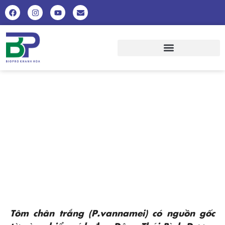
KỸ THUẬT NUÔI TÔM THẺ CHÂN
TRẮNG
Tôm chân trắng (P.vannamei) có nguồn gốc