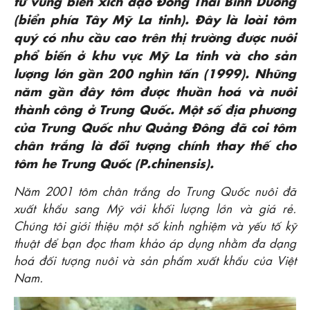
từ vùng biển xích đạo Ðông Thái Bình Dương
(biển phía Tây Mỹ La tinh). Ðây là loài tôm
quý có nhu cầu cao trên thị trường được nuôi
phổ biến ở khu vực Mỹ La tinh và cho sản
lượng lớn gần 200 nghìn tấn (1999). Những
năm gần đây tôm được thuần hoá và nuôi
thành công ở Trung Quốc. Một số địa phương
của Trung Quốc như Quảng Ðông đã coi tôm
chân trắng là đối tượng chính thay thế cho
tôm he Trung Quốc (P.chinensis).
Năm 2001 tôm chân trắng do Trung Quốc nuôi đã
xuất khẩu sang Mỹ với khối lượng lớn và giá rẻ.
Chúng tôi giới thiệu một số kinh nghiệm và yếu tố kỹ
thuật để bạn đọc tham khảo áp dụng nhằm đa dạng
hoá đối tượng nuôi và sản phẩm xuất khẩu của Việt
Nam.