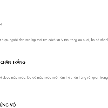
t!
t hiện, người dân nên kịp thời tìm cách xử lý tảo trong ao nuôi, hồ cá nhan
Ẻ CHÂN TRẮNG
iữ được màu nước. Do đó màu nước nuôi tôm thẻ chân trắng rất quan trọng
 CỨNG VỎ