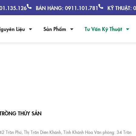
901.135.126
BÁN HÀNG: 0911.101.781
KỸ THUẬT: 
guyên Liệu
Sản Phẩm
Tư Vấn Kỹ Thuật
TƯ VẤN KỸ THUẬT
 TRỒNG THỦY SẢN
 42 Trần Phú, Thị Trấn Diên Khánh, Tỉnh Khánh Hòa Văn phòng: 34 Trần