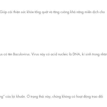
 Giúp cải thiện sức khỏe tổng quát và tăng cường khả năng miễn dịch cho
 có tên Baculovirus. Virus này có acid nucleic là DNA, kí sinh trong nhân
đông” của lợi khuẩn. Ở trạng thái này, chúng không có hoạt động trao đổi