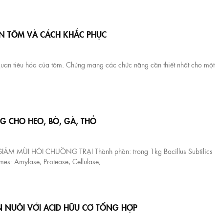
N TÔM VÀ CÁCH KHẮC PHỤC
quan tiêu hóa của tôm. Chúng mang các chức năng cần thiết nhất cho một
G CHO HEO, BÒ, GÀ, THỎ
MÙI HÔI CHUỒNG TRẠI Thành phần: trong 1kg Bacillus Subtilics
es: Amylase, Protease, Cellulase,
N NUÔI VỚI ACID HỮU CƠ TỔNG HỢP