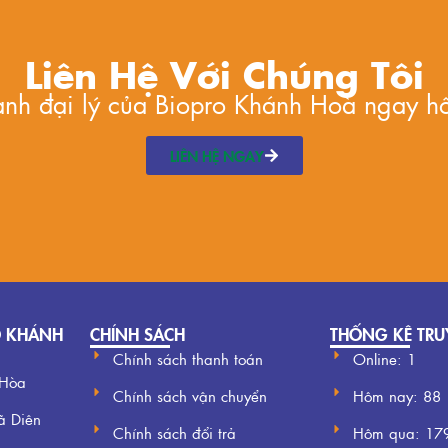
Liên Hệ Với Chúng Tôi
hành đại lý của Biopro Khánh Hoà ngay h
LIÊN HỆ NGAY
O KHÁNH
CHÍNH SÁCH
THỐNG KÊ TRU
Chính sách thanh toán
Online: 1
 Hòa
Chính sách vận chuyển
Hôm nay:
88
ã Diên
Chính sách đổi trả
Hôm qua:
17