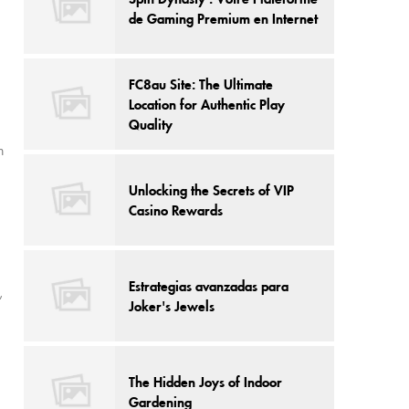
de Gaming Premium en Internet
FC8au Site: The Ultimate
Location for Authentic Play
Quality
h
Unlocking the Secrets of VIP
Casino Rewards
Estrategias avanzadas para
,
Joker's Jewels
The Hidden Joys of Indoor
Gardening