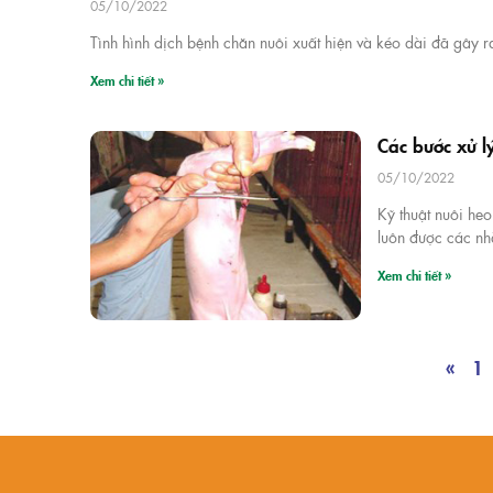
05/10/2022
Tình hình dịch bệnh chăn nuôi xuất hiện và kéo dài đã gây r
Xem chi tiết »
Các bước xử l
05/10/2022
Kỹ thuật nuôi heo
luôn được các nh
Xem chi tiết »
«
1