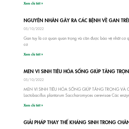
Xem chi tiết »
NGUYÊN NHÂN GÂY RA CÁC BỆNH VỀ GAN TRÊ
05/10/2022
Gan tụy là cơ quan quan trọng và cần được bảo vệ nhất cơ 
cơ
Xem chi tiết »
MEN VI SINH TIÊU HÓA SỐNG GIÚP TĂNG TRỌN
05/10/2022
MEN VI SINH TIÊU HÓA SỐNG GIÚP TĂNG TRỌNG VÀ GIẢM 
Lactobacillus plantarum Saccharomyces cerevisae Các enzym
Xem chi tiết »
GIẢI PHÁP THAY THẾ KHÁNG SINH TRONG CHĂ