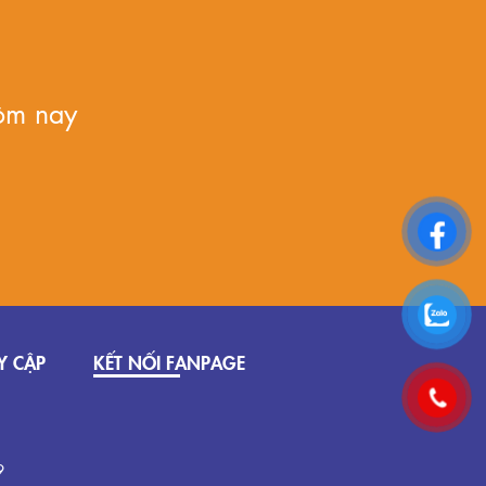
ôm nay
Y CẬP
KẾT NỐI FANPAGE
9