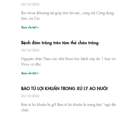
05/10/2022
Bio Mine (khoáng tạt giúp tôm lột xác, cứng vỏ) Công dụng:
tôm, cá Cải
Xem chi tiết »
Bệnh đốm trắng trên tôm thẻ chân trắng
05/10/2022
Nguyên nhân Theo các nhà khoa học bệnh này do 1 loại virus
Virus có độc
Xem chi tiết »
BÀO TỬ LỢI KHUẨN TRONG XỬ LÝ AO NUÔI
05/10/2022
Bào tử lợi khuẩn là gì? Bào tử lợi khuẩn là trạng thái “ngủ 
chất,