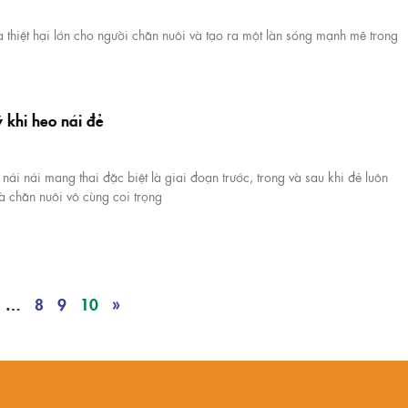
a thiệt hại lớn cho người chăn nuôi và tạo ra một làn sóng mạnh mẽ trong
ý khi heo nái đẻ
 nái nái mang thai đặc biệt là giai đoạn trước, trong và sau khi đẻ luôn
à chăn nuôi vô cùng coi trọng
…
8
9
10
»