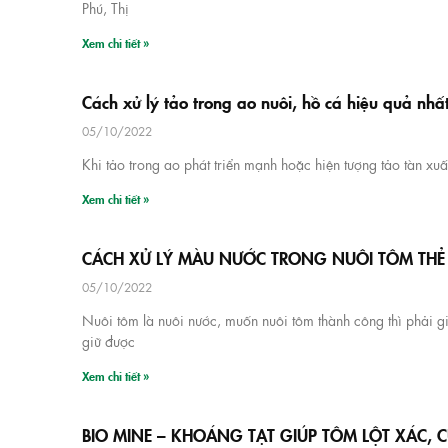
Phú, Thị
Xem chi tiết »
Cách xử lý tảo trong ao nuôi, hồ cá hiệu quả nhấ
05/10/2022
Khi tảo trong ao phát triển mạnh hoặc hiện tượng tảo tàn xuấ
Xem chi tiết »
CÁCH XỬ LÝ MÀU NƯỚC TRONG NUÔI TÔM TH
05/10/2022
Nuôi tôm là nuôi nước, muốn nuôi tôm thành công thì phải g
giữ được
Xem chi tiết »
BIO MINE – KHOÁNG TẠT GIÚP TÔM LỘT XÁC,