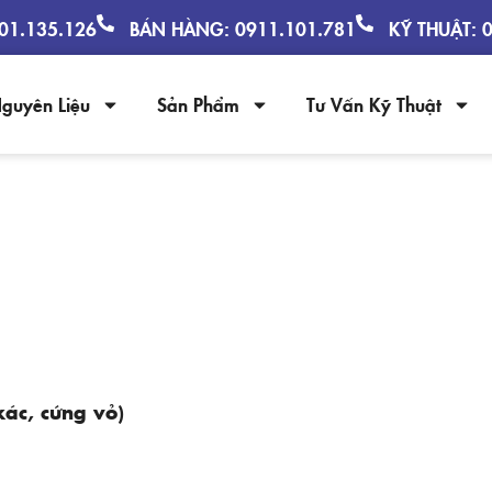
901.135.126
BÁN HÀNG: 0911.101.781
KỸ THUẬT: 
guyên Liệu
Sản Phẩm
Tư Vấn Kỹ Thuật
 – KHOÁNG TẠT GIÚP TÔM LỘT XÁC
xác, cứng vỏ)