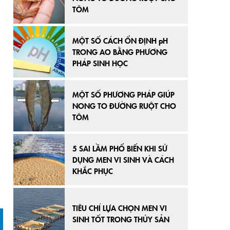
TÔM
MỘT SỐ CÁCH ỔN ĐỊNH pH
TRONG AO BẰNG PHƯƠNG
PHÁP SINH HỌC
MỘT SỐ PHƯƠNG PHÁP GIÚP
NONG TO ĐƯỜNG RUỘT CHO
TÔM
5 SAI LẦM PHỔ BIẾN KHI SỬ
DỤNG MEN VI SINH VÀ CÁCH
KHẮC PHỤC
TIÊU CHÍ LỰA CHỌN MEN VI
SINH TỐT TRONG THỦY SẢN