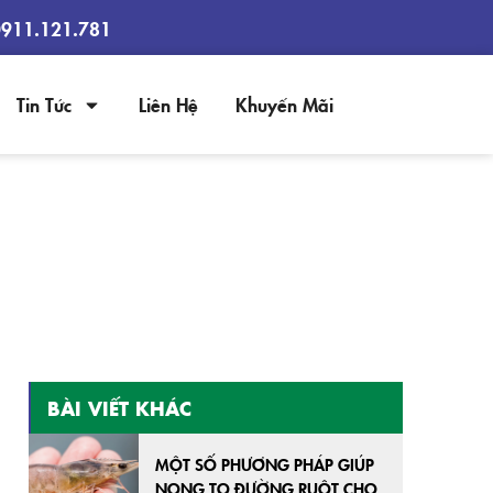
0911.121.781
Tin Tức
Liên Hệ
Khuyến Mãi
, CỨNG VỎ
BÀI VIẾT KHÁC
MỘT SỐ PHƯƠNG PHÁP GIÚP
NONG TO ĐƯỜNG RUỘT CHO