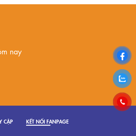
ôm nay
Y CẬP
KẾT NỐI FANPAGE