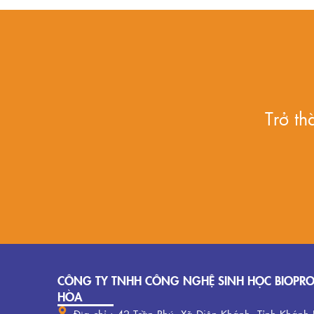
Trở t
CÔNG TY TNHH CÔNG NGHỆ SINH HỌC BIOPR
HÒA
Địa chỉ : 42 Trần Phú, Xã Diên Khánh, Tỉnh Khánh