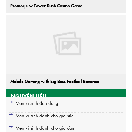
Promocje w Tower Rush Casino Game
Mobile Gaming with Big Bass Football Bonanza
NGUYÊN LIỆU
Men vi sinh đơn dòng
Men vi sinh dành cho gia súc
Men vi sinh dành cho gia cầm