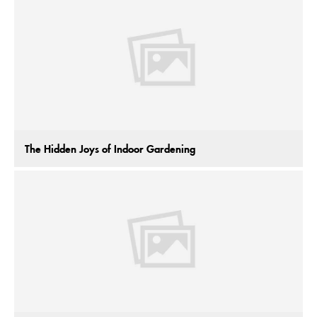
The Hidden Joys of Indoor Gardening