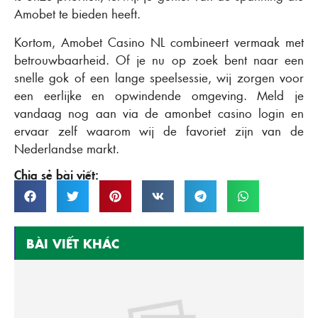
Amobet te bieden heeft.
Kortom, Amobet Casino NL combineert vermaak met
betrouwbaarheid. Of je nu op zoek bent naar een
snelle gok of een lange speelsessie, wij zorgen voor
een eerlijke en opwindende omgeving. Meld je
vandaag nog aan via de amonbet casino login en
ervaar zelf waarom wij de favoriet zijn van de
Nederlandse markt.
Chia sẻ bài viết:
BÀI VIẾT KHÁC