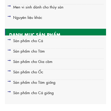
Men vi sinh dành cho thủy sản
Nguyên liệu khác
DANH MỤC SẢN PHẨM
Sản phẩm cho Cá
Sản phẩm cho Tôm
Sản phẩm cho Gia cầm
Sản phẩm cho Ốc
Sản phẩm cho Tôm giống
Sản phẩm cho Cá giống