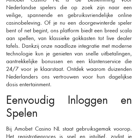
Nederlandse spelers die op zoek zijn naar een
veilige, spannende en gebruiksvriendelijke online
casinobeleving. Of je nu een doorgewinterde speler
bent of net begint, ons platform biedt een breed scala
aan spellen, van klassieke gokkasten tot live dealer
tafels. Dankzij onze naadloze integratie met moderne
technologie kun je genieten van snelle uitbetalingen,
aantrekkelijke bonussen en een klantenservice die
24/7 voor je klaarstaat. Ontdek waarom duizenden
Nederlanders ons vertrouwen voor hun dagelijkse
dosis entertainment.
Eenvoudig Inloggen en
Spelen
Bij Amobet Casino NL staat gebruiksgemak voorop.
Het registratieproces is snel en intuïtief, zodat je