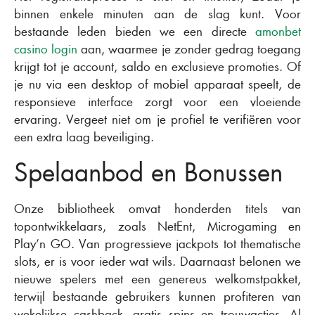
binnen enkele minuten aan de slag kunt. Voor
bestaande leden bieden we een directe
amonbet
casino login
aan, waarmee je zonder gedrag toegang
krijgt tot je account, saldo en exclusieve promoties. Of
je nu via een desktop of mobiel apparaat speelt, de
responsieve interface zorgt voor een vloeiende
ervaring. Vergeet niet om je profiel te verifiëren voor
een extra laag beveiliging.
Spelaanbod en Bonussen
Onze bibliotheek omvat honderden titels van
topontwikkelaars, zoals NetEnt, Microgaming en
Play’n GO. Van progressieve jackpots tot thematische
slots, er is voor ieder wat wils. Daarnaast belonen we
nieuwe spelers met een genereus welkomstpakket,
terwijl bestaande gebruikers kunnen profiteren van
wekelijkse cashback, gratis spins en trouwacties. Al