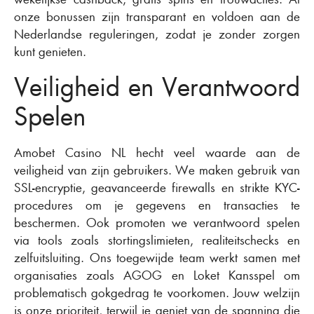
onze bonussen zijn transparant en voldoen aan de
Nederlandse reguleringen, zodat je zonder zorgen
kunt genieten.
Veiligheid en Verantwoord
Spelen
Amobet Casino NL hecht veel waarde aan de
veiligheid van zijn gebruikers. We maken gebruik van
SSL-encryptie, geavanceerde firewalls en strikte KYC-
procedures om je gegevens en transacties te
beschermen. Ook promoten we verantwoord spelen
via tools zoals stortingslimieten, realiteitschecks en
zelfuitsluiting. Ons toegewijde team werkt samen met
organisaties zoals AGOG en Loket Kansspel om
problematisch gokgedrag te voorkomen. Jouw welzijn
is onze prioriteit, terwijl je geniet van de spanning die