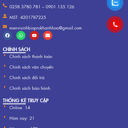
0258.3780.781 – 0901.135.126
MST: 4201787225
menvisinhbioprokhanhhoa@gmail.com
CHÍNH SÁCH
Chính sách thanh toán
Chính sách vận chuyển
Chính sách đổi trả
Chính sách bảo hành
THỐNG KÊ TRUY CẬP
Online: 14
Hôm nay:
21