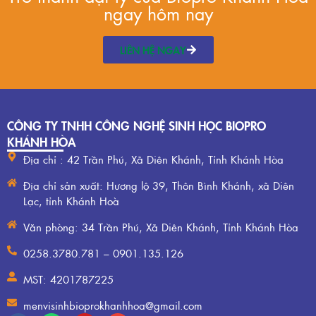
ngay hôm nay
LIÊN HỆ NGAY
CÔNG TY TNHH CÔNG NGHỆ SINH HỌC BIOPRO
KHÁNH HÒA
Địa chỉ : 42 Trần Phú, Xã Diên Khánh, Tỉnh Khánh Hòa
Địa chỉ sản xuất: Hương lộ 39, Thôn Bình Khánh, xã Diên
Lạc, tỉnh Khánh Hoà
Văn phòng: 34 Trần Phú, Xã Diên Khánh, Tỉnh Khánh Hòa
0258.3780.781 – 0901.135.126
MST: 4201787225
menvisinhbioprokhanhhoa@gmail.com