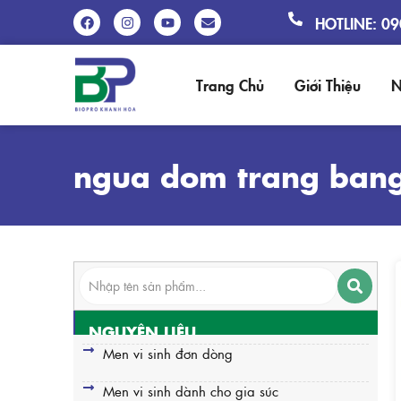
HOTLINE: 0
Trang Chủ
Giới Thiệu
N
ngua dom trang bang
NGUYÊN LIỆU
Men vi sinh đơn dòng
Men vi sinh dành cho gia súc