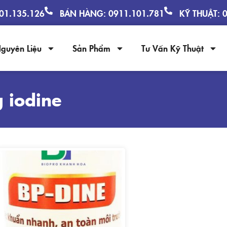
901.135.126
BÁN HÀNG: 0911.101.781
KỸ THUẬT: 
guyên Liệu
Sản Phẩm
Tư Vấn Kỹ Thuật
 iodine