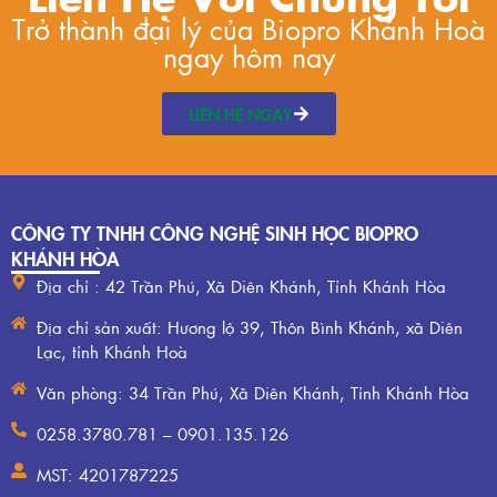
Trở thành đại lý của Biopro Khánh Hoà
ngay hôm nay
LIÊN HỆ NGAY
CÔNG TY TNHH CÔNG NGHỆ SINH HỌC BIOPRO
KHÁNH HÒA
Địa chỉ : 42 Trần Phú, Xã Diên Khánh, Tỉnh Khánh Hòa
Địa chỉ sản xuất: Hương lộ 39, Thôn Bình Khánh, xã Diên
Lạc, tỉnh Khánh Hoà
Văn phòng: 34 Trần Phú, Xã Diên Khánh, Tỉnh Khánh Hòa
0258.3780.781 – 0901.135.126
MST: 4201787225