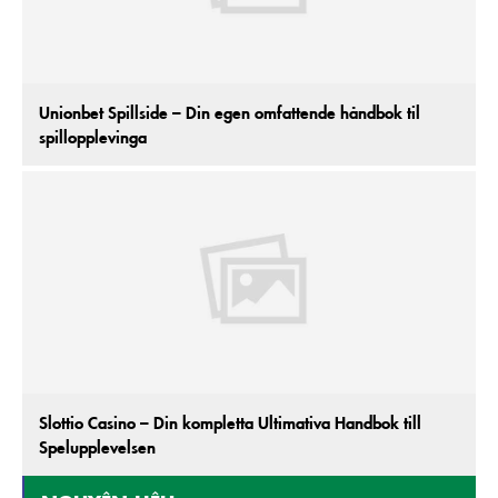
Unionbet Spillside – Din egen omfattende håndbok til
spillopplevinga
Slottio Casino – Din kompletta Ultimativa Handbok till
Spelupplevelsen