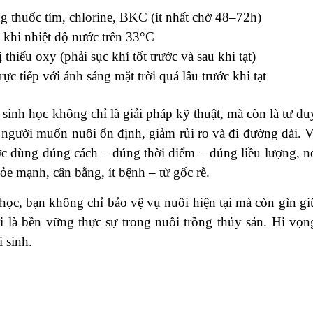
g thuốc tím, chlorine, BKC (ít nhất chờ 48–72h)
, khi nhiệt độ nước trên 33°C
hiếu oxy (phải sục khí tốt trước và sau khi tạt)
c tiếp với ánh sáng mặt trời quá lâu trước khi tạt
sinh học không chỉ là giải pháp kỹ thuật, mà còn là tư du
người muốn nuôi ổn định, giảm rủi ro và đi đường dài. V
ợc dùng đúng cách – đúng thời điểm – đúng liều lượng, n
e mạnh, cân bằng, ít bệnh – từ gốc rễ.
học, bạn không chỉ bảo vệ vụ nuôi hiện tại mà còn gìn gi
 là bền vững thực sự trong nuôi trồng thủy sản. Hi vọn
 sinh.