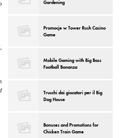
Gardening
o
Promocje w Tower Rush Casino
Game
,
Mobile Gaming with Big Bass
Football Bonanza
n
ự
Trucchi dai giocatori per il Big
Dog House
Bonuses and Promotions for
Chicken Train Game