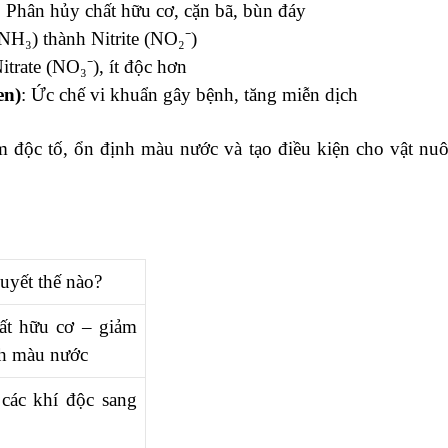
: Phân hủy chất hữu cơ, cặn bã, bùn đáy
H₃) thành Nitrite (NO₂⁻)
itrate (NO₃⁻), ít độc hơn
en)
: Ức chế vi khuẩn gây bệnh, tăng miễn dịch
m độc tố, ổn định màu nước và tạo điều kiện cho vật nuô
quyết thế nào?
ất hữu cơ – giảm
nh màu nước
các khí độc sang