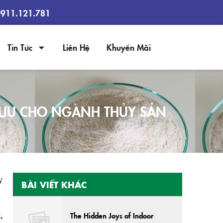
0911.121.781
Tin Tức
Liên Hệ
Khuyến Mãi
I ƯU CHO NGÀNH THỦY SẢN
y
BÀI VIẾT KHÁC
,
The Hidden Joys of Indoor