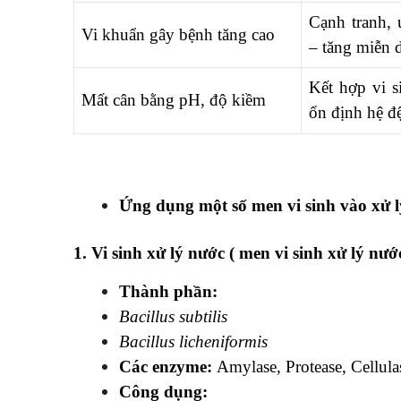
Cạnh tranh,
Vi khuẩn gây bệnh tăng cao
– tăng miễn d
Kết hợp vi s
Mất cân bằng pH, độ kiềm
ổn định hệ đ
Ứng dụng một số men vi sinh vào xử l
1. Vi sinh xử lý nước (
men vi sinh xử lý nướ
Thành phần:
Bacillus subtilis
Bacillus licheniformis
Các enzyme:
Amylase, Protease, Cellul
Công dụng: