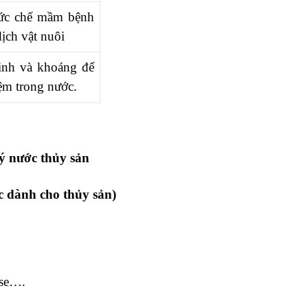
 ức chế mầm bệnh
ịch vật nuôi
inh và khoáng để
ệm trong nước.
ý nước thủy sản
c dành cho thủy sản
)
ase….