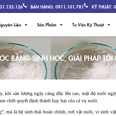
901.135.126
BÁN HÀNG: 0911.101.781
KỸ THUẬT: 
guyên Liệu
Sản Phẩm
Tư Vấn Kỹ Thuật
C BẰNG SINH HỌC, GIẢI PHÁP TỐ
y, khi sản lượng ngày càng đẩy lên cao, mật độ nuôi ngà
hen chốt quyết định thành hay bại của cả vụ nuôi.
 mà là hệ sinh thái hoàn chỉnh, nơi vật nuôi, vi sinh vật