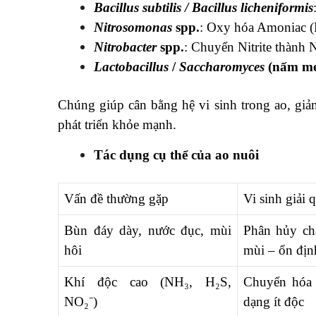
Bacillus subtilis / Bacillus licheniformis
Nitrosomonas
spp.
: Oxy hóa Amoniac (N
Nitrobacter
spp.
: Chuyển Nitrite thành N
Lactobacillus
/
Saccharomyces
(nấm m
Chúng giúp cân bằng hệ vi sinh trong ao, giả
phát triển khỏe mạnh.
Tác dụng cụ thể của ao nuôi
Vấn đề thường gặp
Vi sinh giải 
Bùn đáy dày, nước đục, mùi
Phân hủy ch
hôi
mùi – ổn đị
Khí độc cao (NH₃, H₂S,
Chuyển hóa 
NO₂⁻)
dạng ít độc