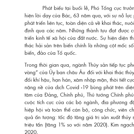
Phát biểu tại buổi lễ, Phó Tổng cục trưởng
hiện lời dạy của Bác, 63 năm qua, với sự nỗ lự
phát triển liên tục, toàn diện cả về khai thác, nu
định qua các năm. Những thành tựu đạt được c
triển kinh tế xã hội của đất nước. Sự hiện diện 
thác hải sản trên biển chính là những cột mốc 
biển, đảo của Tổ quốc.
Trong thời gian qua, ngành Thủy sản tiếp tục ph
vàng” của Ủy ban châu Âu đối với khai thác thủy
đổi khí hậu, hạn hán, xâm nhập mặn, thời tiết cự
nặng nề của dịch Covid -19 bùng phát trên diệ
tâm của Đảng, Chính phủ, Thủ tướng Chính phủ,
cuộc tích cực của các bộ ngành, địa phương đặ
hiệp hội và toàn thể cán bộ, công chức, viên 
quả ấn tượng: tốc độ tăng giá trị sản xuất thủ
triệu tấn (tăng 1% so với năm 2020). Kim ngạc
2020.