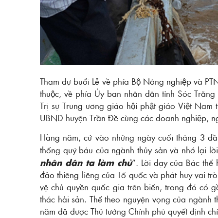
Tham dự buổi Lễ về phía Bộ Nông nghiệp và PTNT 
thuộc, về phía Ủy ban nhân dân tỉnh Sóc Trăng
Trị sự Trung ương giáo hội phật giáo Việt Nam
UBND huyện Trần Đề cùng các doanh nghiệp, người
Hằng năm, cứ vào những ngày cuối tháng 3 đầu 
thống quý báu của ngành thủy sản và nhớ lại lờ
nhân dân ta làm chủ
”. Lời dạy của Bác thể 
đảo thiêng liêng của Tổ quốc và phát huy vai trò
vệ chủ quyền quốc gia trên biển, trong đó có 
thác hải sản. Thể theo nguyện vọng của ngành 
năm đã được Thủ tướng Chính phủ quyết định ch