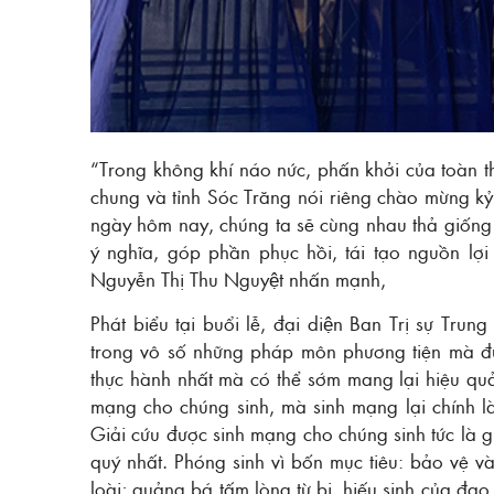
“Trong không khí náo nức, phấn khởi của toàn t
chung và tỉnh Sóc Trăng nói riêng chào mừng k
ngày hôm nay, chúng ta sẽ cùng nhau thả giống 
ý nghĩa, góp phần phục hồi, tái tạo nguồn lợi t
Nguyễn Thị Thu Nguyệt nhấn mạnh,
Phát biểu tại buổi lễ, đại diện Ban Trị sự Tr
trong vô số những pháp môn phương tiện mà đứ
thực hành nhất mà có thể sớm mang lại hiệu quả n
mạng cho chúng sinh, mà sinh mạng lại chính là 
Giải cứu được sinh mạng cho chúng sinh tức là gi
quý nhất. Phóng sinh vì bốn mục tiêu: bảo vệ v
loài; quảng bá tấm lòng từ bi, hiếu sinh của đạo