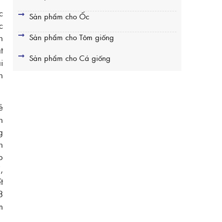
c
Sản phẩm cho Ốc
c
Sản phẩm cho Tôm giống
n
t
Sản phẩm cho Cá giống
i
n
ẻ
n
g
n
o
,
t
3
m