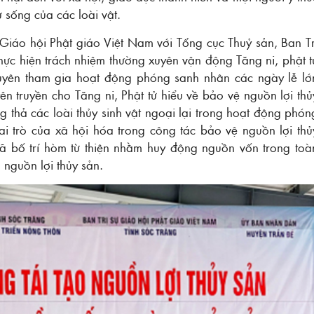
 sống của các loài vật.
Giáo hội Phật giáo Việt Nam với Tổng cục Thuỷ sản, Ban Tr
hực hiện trách nhiệm thường xuyên vận động Tăng ni, phật t
 xuyên tham gia hoạt động phóng sanh nhân các ngày lễ lớ
n truyền cho Tăng ni, Phật tử hiểu về bảo vệ nguồn lợi thủ
 thả các loài thủy sinh vật ngoại lại trong hoạt động phón
vai trò của xã hội hóa trong công tác bảo vệ nguồn lợi thủ
 đã bố trí hòm từ thiện nhằm huy động nguồn vốn trong toà
o nguồn lợi thủy sản.