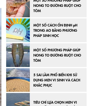
MỘT SỐ PHƯƠNG PHÁP GIÚP
NONG TO ĐƯỜNG RUỘT CHO
TÔM
MỘT SỐ CÁCH ỔN ĐỊNH pH
TRONG AO BẰNG PHƯƠNG
PHÁP SINH HỌC
MỘT SỐ PHƯƠNG PHÁP GIÚP
NONG TO ĐƯỜNG RUỘT CHO
TÔM
5 SAI LẦM PHỔ BIẾN KHI SỬ
DỤNG MEN VI SINH VÀ CÁCH
KHẮC PHỤC
TIÊU CHÍ LỰA CHỌN MEN VI