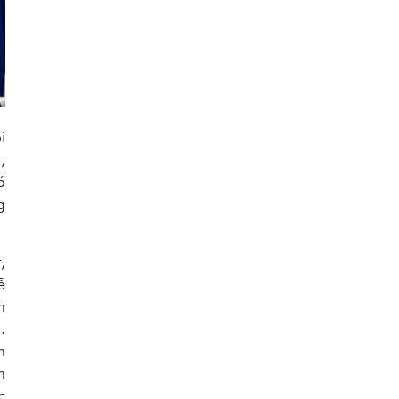
i
,
ó
g
,
ễ
h
.
n
n
c