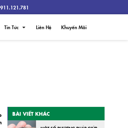
0911.121.781
Tin Tức
Liên Hệ
Khuyến Mãi
Ỷ NIỆM 63 NĂM NGÀY TRUYỀN
BÀI VIẾT KHÁC
p
n