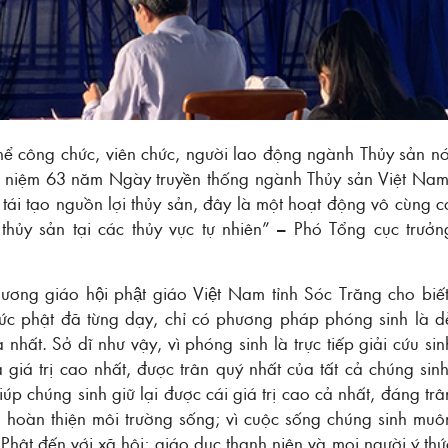
hể công chức, viên chức, người lao động ngành Thủy sản nó
ỷ niệm 63 năm Ngày truyền thống ngành Thủy sản Việt Nam
tái tạo nguồn lợi thủy sản, đây là một hoạt động vô cùng c
hủy sản tại các thủy vực tự nhiên” – Phó Tổng cục trưởn
ung ương giáo hội phật giáo Việt Nam tỉnh Sóc Trăng cho biết
c phật đã từng dạy, chỉ có phương pháp phóng sinh là d
hất. Sở dĩ như vậy, vì phóng sinh là trực tiếp giải cứu sin
giá trị cao nhất, được trân quý nhất của tất cả chúng sinh
úp chúng sinh giữ lại được cái giá trị cao cả nhất, đáng trâ
à hoàn thiện môi trường sống; vì cuộc sống chúng sinh muô
 Phật đến với xã hội; giáo dục thanh niên và mọi người ý thứ