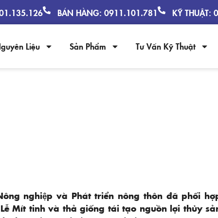
901.135.126
BÁN HÀNG: 0911.101.781
KỸ THUẬT: 
guyên Liệu
Sản Phẩm
Tư Vấn Kỹ Thuật
G TÁI TẠO NGUỒN LỢI THỦY SẢN K
THỐNG NGÀNH THỦY SẢN
Nông nghiệp và Phát triển nông thôn đã phối hợ
 Mít tinh và thả giống tái tạo nguồn lợi thủy sả