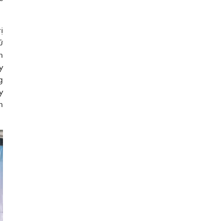
ị
ử
n
y
g
y
n