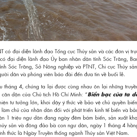
có đại diện lãnh đạo Tổng cục Thủy sản và các đơn vị trự
 có đại diện lãnh đạo Ủy ban nhân dân tỉnh Sóc Trăng, Ba
 tỉnh Sóc Trăng, Sở Nông nghiệp và PTNT, Chi cục Thủy sản
 dân và phóng viên báo đài đến đưa tin về buổi lễ.
tháng 4, chúng ta lại được cùng nhau ôn lại những truyề
i căn dặn của Chủ tịch Hồ Chí Minh: “
Biển bạc của ta d
hiện tư tưởng lớn, khơi dậy ý thức về bảo vệ chủ quyền biển
 làm chủ của nhân dân đối với phát triển kinh tế biển và bả
gần 1 triệu ngư dân đang ngày đêm bám biển, sản xuất kha
thủy sản và đông đảo bà con ngư dân, ngày 1 tháng 4 hằn
ính thức là Ngày Truyền thống ngành Thủy sản Việt Nam.