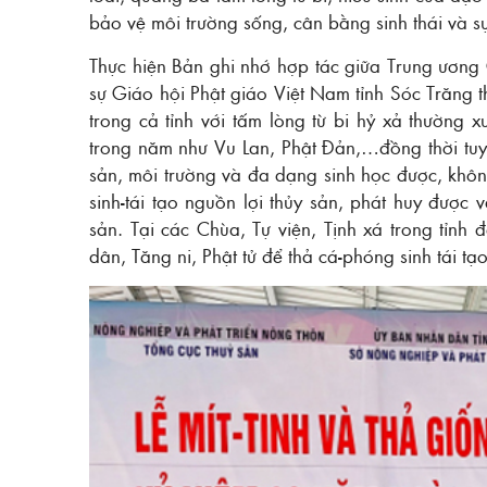
bảo vệ môi trường sống, cân bằng sinh thái và sự
Thực hiện Bản ghi nhớ hợp tác giữa Trung ương 
sự Giáo hội Phật giáo Việt Nam tỉnh Sóc Trăng t
trong cả tỉnh với tấm lòng từ bi hỷ xả thường
trong năm như Vu Lan, Phật Đản,…đồng thời tuyê
sản, môi trường và đa dạng sinh học được, không
sinh-tái tạo nguồn lợi thủy sản, phát huy được 
sản. Tại các Chùa, Tự viện, Tịnh xá trong tỉnh
dân, Tăng ni, Phật tử để thả cá-phóng sinh tái tạ