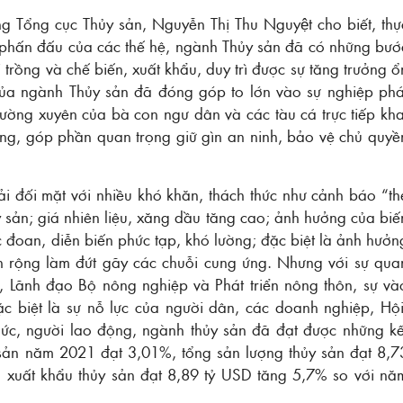
 Tổng cục Thủy sản, Nguyễn Thị Thu Nguyệt cho biết, thự
c phấn đấu của các thế hệ, ngành Thủy sản đã có những bướ
ôi trồng và chế biến, xuất khẩu, duy trì được sự tăng trưởng ổ
ủa ngành Thủy sản đã đóng góp to lớn vào sự nghiệp phá
thường xuyên của bà con ngư dân và các tàu cá trực tiếp kha
sống, góp phần quan trọng giữ gìn an ninh, bảo vệ chủ quyề
ải đối mặt với nhiều khó khăn, thách thức như cảnh báo “th
 sản; giá nhiên liệu, xăng dầu tăng cao; ảnh hưởng của biế
c đoan, diễn biến phức tạp, khó lường; đặc biệt là ảnh hưởn
n rộng làm đứt gãy các chuỗi cung ứng. Nhưng với sự qua
 Lãnh đạo Bộ nông nghiệp và Phát triển nông thôn, sự và
c biệt là sự nỗ lực của người dân, các doanh nghiệp, Hội
chức, người lao động, ngành thủy sản đã đạt được những kế
y sản năm 2021 đạt 3,01%, tổng sản lượng thủy sản đạt 8,7
h xuất khẩu thủy sản đạt 8,89 tỷ USD tăng 5,7% so với nă