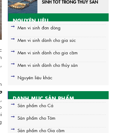
SINH TỐT TRONG THỦY SẢN
NGUYÊN LIỆU
Men vi sinh đơn dòng
Men vi sinh dành cho gia súc
c
Men vi sinh dành cho gia cầm
n
,
Men vi sinh dành cho thủy sản
Nguyên liệu khác
n
o
DANH MỤC SẢN PHẨM
,
Sản phẩm cho Cá
o
i
Sản phẩm cho Tôm
g
Sản phẩm cho Gia cầm