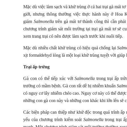
Mặc dù việc làm sạch và khử trùng ở cả hai trại gà mái tơ 
giới, nhưng thông thường việc thực hành này ở Hoa 
giảm
Salmonella
trên gà mái tơ thành công thì cần phả
chương trình giám sát môi trường tại trại gà mái tơ sẽ cu
xem trang trại có nên được làm sạch trước khi nuôi tiếp.
Mặc dù nhiều chất khử trùng có hiệu quả chống lại
Salm
xịt formaldehyd lỏng là một loại khử trùng tuyệt vời giúp 
Trại ấp trứng
Gà con có thể tiếp xúc với
Salmonella
trong trại ấp tr
trường có mầm bệnh. Gà con rất dễ bị nhiễm khuẩn
Salmo
có nguy cơ lây nhiễm chéo cao. Nguy cơ này có thể được
những con gà con này và những con khác khi lớn lên sẽ c
Các biện pháp can thiệp như khử độc trong quá trình ấp
yếu của chương trình kiểm soát
Salmonella
trong trại ấ
mạnh. Một chương trình giám sát môi trường thường xuyên