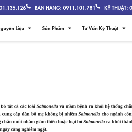
901.135.126
BÁN HÀNG: 0911.101.781
KỸ THUẬT: 
guyên Liệu
Sản Phẩm
Tư Vấn Kỹ Thuật
SALMONELLA TRONG CHĂN NUÔI GÀ
bỏ tất cả các loài
Salmonella
và mầm bệnh ra khỏi hệ thống chă
h là cung cấp đàn bố mẹ không bị nhiễm
Salmonella
cho ngành côn
ng chăn nuôi nhằm giảm thiểu hoặc loại bỏ
Salmonella
ra khỏi thàn
 ngày càng nghiêm ngặt.