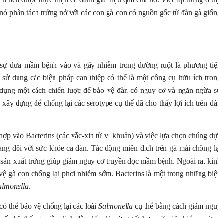
 nó phân tách trứng nở với các con gà con có nguồn gốc từ đàn gà giốn
 sự đưa mầm bệnh vào và gây nhiễm trong đường ruột là phương tiệ
c sử dụng các biện pháp can thiệp có thể là một công cụ hữu ích tron
 dụng một cách chiến lược để bảo vệ đàn có nguy cơ và ngăn ngừa s
xây dựng để chống lại các serotype cụ thể đã cho thấy lợi ích trên đà
hợp vào Bacterins (các vắc-xin từ vi khuẩn) và việc lựa chọn chúng dự
àng đối với sức khỏe cả đàn. Tác động miễn dịch trên gà mái chống lạ
u sản xuất trứng giúp giảm nguy cơ truyền dọc mầm bệnh. Ngoài ra, kin
vệ gà con chống lại phơi nhiễm sớm. Bacterins là một trong những biệ
almonella
.
có thể bảo vệ chống lại các loài
Salmonella
cụ thể bằng cách giảm ngu