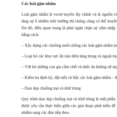
Các loài gặm nhấm
Loài gặm nhấm là vectơ truyền lây chính và là nguồn
tăng sự ô nhiễm môi trường thì chúng cũng có thể truyề
Do đó, điều quan trọng là phải ngăn chặn sự xâm nhập
bằng cách:
– Xây dựng các chuồng nuôi chống các loài gặm nhấm (nh
– Loại bỏ các khu vực ẩn náu tiềm tàng trong và ngoài trạ
– Vứt bỏ những con gia cầm chết và thức ăn không sử dụ
– Kiểm tra định kỳ, đặt mồi và bẫy các loài gặm nhấm – đi
– Dọn dẹp chuồng trại và khử trùng
Quy trình dọn dẹp chuồng trại và khử trùng là một phần 
được yêu cầu thực hiện giữa các giai đoạn phát triển đ
nhiễm sang các đàn tiếp theo.