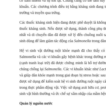
cơ xâm nhiễm và sự tồn tại. Chúng cũng có thể làm suy 
khuẩn. Các chương trình điều trị bằng kháng sinh đang 
trường và truyền qua trứng.
Các thuốc kháng sinh hiện đang được phê duyệt là không 
thuốc kháng sinh. Nếu được sử dụng, thành công phụ thu
nhất và di chuyển đàn đã được xử lý đến chuồng nuôi 
sinh dùng để làm giảm tác động của
Salmonella
trong đàn
Hệ vi sinh vật đường ruột khỏe mạnh đã cho thấy có 
Salmonella và các vi khuẩn gây bệnh khác trong đường ru
(cạnh tranh loại trừ) đã được chứng minh là hỗ trợ đườn
chúng chống lại
Salmonella
. Các vi khuẩn khác như
Lact
và giúp đàn khỏe mạnh trong giai đoạn bị stress hoặc sa
được sử dụng để kiểm soát hệ vi sinh đường ruột ngày cà
trong thực phẩm động vật. Việc sử dụng axit hữu cơ, pro
sinh vật bình thường và ức chế sự xâm nhập của mầm bện
Quản lý nguồn nước