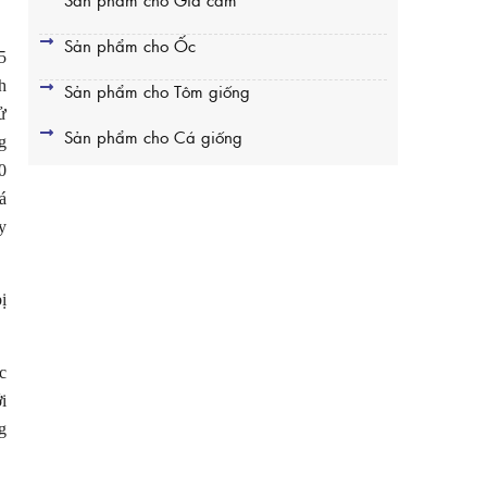
Sản phẩm cho Ốc
5
h
Sản phẩm cho Tôm giống
ử
Sản phẩm cho Cá giống
g
0
á
y
ị
c
i
g