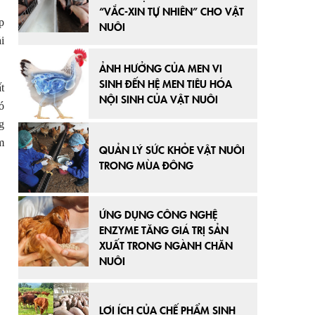
“VẮC-XIN TỰ NHIÊN” CHO VẬT
p
NUÔI
i
ẢNH HƯỞNG CỦA MEN VI
SINH ĐẾN HỆ MEN TIÊU HÓA
t
NỘI SINH CỦA VẬT NUÔI
ó
g
m
QUẢN LÝ SỨC KHỎE VẬT NUÔI
TRONG MÙA ĐÔNG
ỨNG DỤNG CÔNG NGHỆ
ENZYME TĂNG GIÁ TRỊ SẢN
XUẤT TRONG NGÀNH CHĂN
NUÔI
LỢI ÍCH CỦA CHẾ PHẨM SINH