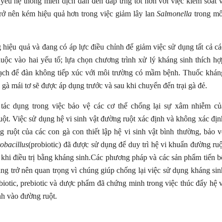
yếu hệ thống miễn dịch dẫn đến đáp ứng tốt hơn với việc kiểm soát v
trở nên kém hiệu quả hơn trong việc giảm lây lan
Salmonella
trong mô
hiệu quả và đang có áp lực điều chỉnh để giảm việc sử dụng tất cả cá
ộc vào hai yếu tố; lựa chọn chương trình xử lý kháng sinh thích hợ
sạch để đàn không tiếp xúc với môi trường có mầm bệnh. Thuốc khán
 gà mái tơ sẽ được áp dụng trước và sau khi chuyển đến trại gà đẻ.
tác dụng trong việc bảo vệ các cơ thể chống lại sự xâm nhiễm củ
ột. Việc sử dụng hệ vi sinh vật đường ruột xác định và không xác địn
g ruột của các con gà con thiết lập hệ vi sinh vật bình thường, bảo v
obacillus
(probiotic) đã được sử dụng để duy trì hệ vi khuẩn đường ruộ
u khi điều trị bằng kháng sinh.Các phương pháp và các sản phẩm tiến b
ng trở nên quan trọng vì chúng giúp chống lại việc sử dụng kháng sin
biotic, prebiotic và dược phẩm đã chứng minh trong việc thúc đẩy hệ v
h vào đường ruột.