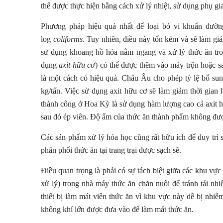
thể được thực hiện bằng cách xử lý nhiệt, sử dụng phụ gi
Phương pháp hiệu quả nhất để loại bỏ vi khuẩn đường
log
coliforms
. Tuy nhiên, điều này tốn kém và sẽ làm gi
sử dụng khoang hồ hóa nằm ngang và xử lý thức ăn tro
dụng
axit hữu cơ
) có thể được thêm vào máy trộn hoặc s
là một cách có hiệu quả. Châu Âu cho phép tỷ lệ bổ sung
kg/tấn. Việc sử dụng axit hữu cơ sẽ làm giảm thời gian
thành công ở Hoa Kỳ là sử dụng hàm lượng cao cả axit hữ
sau đó ép viên. Độ ẩm của thức ăn thành phẩm không được
Các sản phẩm xử lý hóa học cũng rất hữu ích để duy trì si
phân phối thức ăn tại trang trại được sạch sẽ.
Điều quan trọng là phải có sự tách biệt giữa các khu vực
xử lý) trong nhà máy thức ăn chăn nuôi để tránh tái nh
thiết bị làm mát viên thức ăn vì khu vực này dễ bị nhi
không khí lớn được đưa vào để làm mát thức ăn.