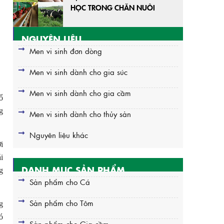
HỌC TRONG CHĂN NUÔI
NGUYÊN LIỆU
Men vi sinh đơn dòng
Men vi sinh dành cho gia súc
Men vi sinh dành cho gia cầm
ổ
g
Men vi sinh dành cho thủy sản
Nguyên liệu khác
i
i
DANH MỤC SẢN PHẨM
g
Sản phẩm cho Cá
Sản phẩm cho Tôm
g
ó
Sản phẩm cho Gia cầm