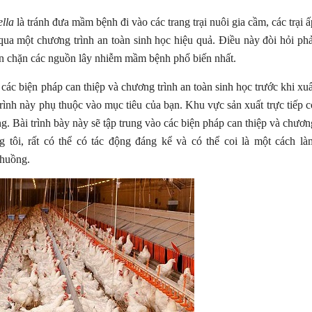
lla
là tránh đưa mầm bệnh đi vào các trang trại nuôi gia cầm, các trại ấ
qua một chương trình an toàn sinh học hiệu quả. Điều này đòi hỏi phả
găn chặn các nguồn lây nhiễm mầm bệnh phổ biến nhất.
các biện pháp can thiệp và chương trình an toàn sinh học trước khi xuấ
rình này phụ thuộc vào mục tiêu của bạn. Khu vực sản xuất trực tiếp c
iống. Bài trình bày này sẽ tập trung vào các biện pháp can thiệp và chươn
g tôi, rất có thể có tác động đáng kể và có thể coi là một cách là
 chuồng.