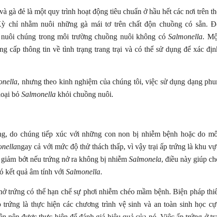
và gà đẻ là một quy trình hoạt động tiêu chuẩn ở hầu hết các nơi trên th
Kỳ chỉ nhằm nuôi những gà mái tơ trên chất độn chuồng có sẵn. Đ
i nuôi chúng trong môi trường chuồng nuôi không có
Salmonella
. Mộ
ng cấp thông tin về tình trạng trang trại và có thể sử dụng để xác địn
onella
, nhưng theo kinh nghiệm của chúng tôi, việc sử dụng dạng phu
loại bỏ
Salmonella
khỏi chuồng nuôi.
ứng, do chúng tiếp xúc với những con non bị nhiễm bệnh hoặc do mô
nella
ngay cả với mức độ thử thách thấp, vì vậy trại ấp trứng là khu vự
 giảm bớt nếu trứng nở ra không bị nhiễm
Salmonela
, điều này giúp ch
ó kết quả âm tính với
Salmonella
.
 nở trứng có thể hạn chế sự phơi nhiễm chéo mầm bệnh. Biện pháp thiế
p trứng là thực hiện các chương trình vệ sinh và an toàn sinh học cự
 nên được thực hiện để đánh giá hiệu quả của nó. Việc ấp trứng ở trạ