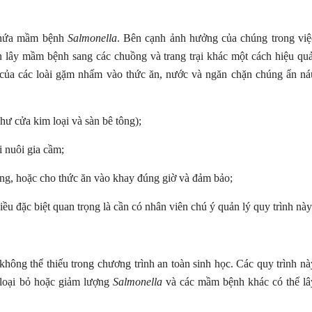
 chứa mầm bệnh
Salmonella
. Bên cạnh ảnh hưởng của chúng trong việ
n lây mầm bệnh sang các chuồng và trang trại khác một cách hiệu quả
 của các loài gặm nhấm vào thức ăn, nước và ngăn chặn chúng ẩn ná
ư cửa kim loại và sàn bê tông);
i nuôi gia cầm;
ng, hoặc cho thức ăn vào khay đúng giờ và đảm bảo;
ều đặc biệt quan trọng là cần có nhân viên chú ý quản lý quy trình này
không thể thiếu trong chương trình an toàn sinh học. Các quy trình nà
ể loại bỏ hoặc giảm lượng
Salmonella
và các mầm bệnh khác có thể lâ