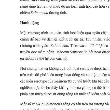
riêng giúp tạo ra một mức độ an toàn sinh học cao hơn vì
nhiễm
Salmonella
dương tính.
Hành động
Một chương trình an toàn sinh học hiệu quả ngăn chặn
chính để bảo vệ đàn gà giống có giá trị. Tuy nhiên, việ
chương trình giảm
Salmonella
. Tiêm vaccin đã được sử
truyền dọc mầm bệnh. Vắc-xin
Salmonella
bất hoạt được 
gà giống và thế hệ con của nó.
Nói chung, hai và không quá bốn loại serotype được tích 
trên mức độ phổ biến trong hoạt động và tác động tiềm t
các kiểu serotype của
Salmonella
cụ thể trước khi bắt đầ
nghiệm thực tế cho thấy kháng thể của gà mẹ có thể bảo 
pháp can thiệp được sử dụng rộng rãi nhất để kiểm soát
S
Một số vắc-xin
Salmonella
sống có sẵn trên thị trường và 