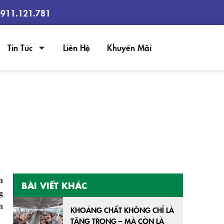
0911.121.781
Tin Tức
Liên Hệ
Khuyến Mãi
 THỊT GIỐNG
n
BÀI VIẾT KHÁC
g
h
KHOÁNG CHẤT KHÔNG CHỈ LÀ
TĂNG TRỌNG – MÀ CÒN LÀ