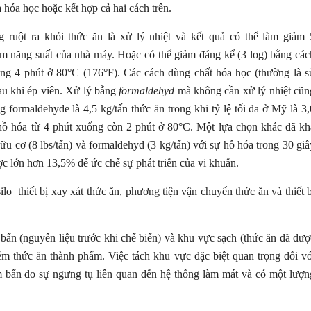
a hóa học hoặc kết hợp cả hai cách trên.
 ruột ra khỏi thức ăn là xử lý nhiệt và kết quả có thể làm giảm 
ảm năng suất của nhà máy. Hoặc có thể giảm đáng kể (3 log) bằng các
ng 4 phút ở 80°C (176°F). Các cách dùng chất hóa học (thường là s
au khi ép viên. Xử lý bằng
formaldehyd
mà không cần xử lý nhiệt cũn
 formaldehyde là 4,5 kg/tấn thức ăn trong khi tỷ lệ tối đa ở Mỹ là 3,
 hồ hóa từ 4 phút xuống còn 2 phút ở 80°C. Một lựa chọn khác đã kh
u cơ (8 lbs/tấn) và formaldehyd (3 kg/tấn) với sự hồ hóa trong 30 giâ
 lớn hơn 13,5% để ức chế sự phát triển của vi khuẩn.
lo thiết bị xay xát thức ăn, phương tiện vận chuyển thức ăn và thiết b
 bẩn (nguyên liệu trước khi chế biến) và khu vực sạch (thức ăn đã đượ
iễm thức ăn thành phẩm. Việc tách khu vực đặc biệt quan trọng đối vớ
ễm bẩn do sự ngưng tụ liên quan đến hệ thống làm mát và có một lượn