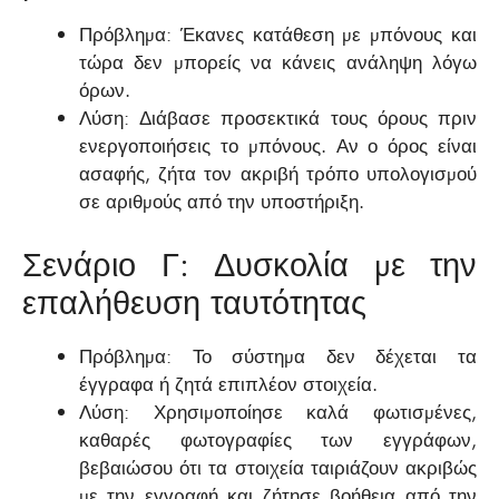
Πρόβλημα: Έκανες κατάθεση με μπόνους και
τώρα δεν μπορείς να κάνεις ανάληψη λόγω
όρων.
Λύση: Διάβασε προσεκτικά τους όρους πριν
ενεργοποιήσεις το μπόνους. Αν ο όρος είναι
ασαφής, ζήτα τον ακριβή τρόπο υπολογισμού
σε αριθμούς από την υποστήριξη.
Σενάριο Γ: Δυσκολία με την
επαλήθευση ταυτότητας
Πρόβλημα: Το σύστημα δεν δέχεται τα
έγγραφα ή ζητά επιπλέον στοιχεία.
Λύση: Χρησιμοποίησε καλά φωτισμένες,
καθαρές φωτογραφίες των εγγράφων,
βεβαιώσου ότι τα στοιχεία ταιριάζουν ακριβώς
με την εγγραφή και ζήτησε βοήθεια από την