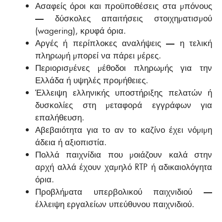
Ασαφείς όροι και προϋποθέσεις στα μπόνους
— δύσκολες απαιτήσεις στοιχηματισμού
(wagering), κρυφά όρια.
Αργές ή περίπλοκες αναλήψεις — η τελική
πληρωμή μπορεί να πάρει μέρες.
Περιορισμένες μέθοδοι πληρωμής για την
Ελλάδα ή υψηλές προμήθειες.
Έλλειψη ελληνικής υποστήριξης πελατών ή
δυσκολίες στη μεταφορά εγγράφων για
επαλήθευση.
Αβεβαιότητα για το αν το καζίνο έχει νόμιμη
άδεια ή αξιοπιστία.
Πολλά παιχνίδια που μοιάζουν καλά στην
αρχή αλλά έχουν χαμηλό RTP ή αδικαιολόγητα
όρια.
Προβλήματα υπερβολικού παιχνιδιού —
έλλειψη εργαλείων υπεύθυνου παιχνιδιού.