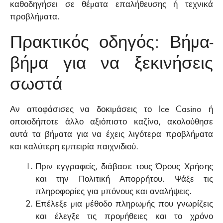
καθοδηγήσει σε θέματα επαλήθευσης ή τεχνικά
προβλήματα.
Πρακτικός οδηγός: Βήμα-
βήμα για να ξεκινήσεις
σωστά
Αν αποφάσισες να δοκιμάσεις το Ice Casino ή
οποιοδήποτε άλλο αξιόπιστο καζίνο, ακολούθησε
αυτά τα βήματα για να έχεις λιγότερα προβλήματα
και καλύτερη εμπειρία παιχνιδιού.
Πριν εγγραφείς, διάβασε τους Όρους Χρήσης
και την Πολιτική Απορρήτου. Ψάξε τις
πληροφορίες για μπόνους και αναλήψεις.
Επέλεξε μια μέθοδο πληρωμής που γνωρίζεις
και έλεγξε τις προμήθειες και το χρόνο