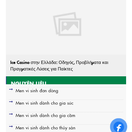
Ice Casino στην Ελλάδα: Οδηγός, Προβλήματα και
Πραγματικές Λύσεις για Παίκτες
NGUYÊN LIỆU
Men vi sinh đơn dòng
Men vi sinh dành cho gia súc
Men vi sinh dành cho gia cầm
Men vi sinh dành cho thủy sản