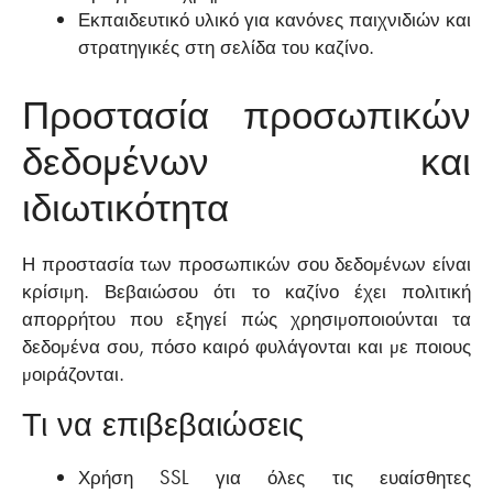
Εκπαιδευτικό υλικό για κανόνες παιχνιδιών και
στρατηγικές στη σελίδα του καζίνο.
Προστασία προσωπικών
δεδομένων και
ιδιωτικότητα
Η προστασία των προσωπικών σου δεδομένων είναι
κρίσιμη. Βεβαιώσου ότι το καζίνο έχει πολιτική
απορρήτου που εξηγεί πώς χρησιμοποιούνται τα
δεδομένα σου, πόσο καιρό φυλάγονται και με ποιους
μοιράζονται.
Τι να επιβεβαιώσεις
Χρήση SSL για όλες τις ευαίσθητες