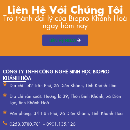
Liên Hệ Với Chúng Tôi
Trở thành đại lý của Biopro Khánh Hoà
ngay hôm nay
LIÊN HỆ NGAY
CÔNG TY TNHH CÔNG NGHỆ SINH HỌC BIOPRO
KHÁNH HÒA
Địa chỉ : 42 Trần Phú, Xã Diên Khánh, Tỉnh Khánh Hòa
Địa chỉ sản xuất: Hương lộ 39, Thôn Bình Khánh, xã Diên
Lạc, tỉnh Khánh Hoà
Văn phòng: 34 Trần Phú, Xã Diên Khánh, Tỉnh Khánh Hòa
0258.3780.781 – 0901.135.126