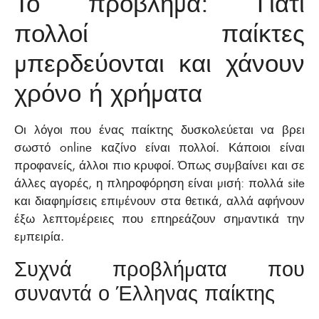
Το πρόβλημα: Γιατί
πολλοί παίκτες
μπερδεύονται και χάνουν
χρόνο ή χρήματα
Οι λόγοι που ένας παίκτης δυσκολεύεται να βρει
σωστό online καζίνο είναι πολλοί. Κάποιοι είναι
προφανείς, άλλοι πιο κρυφοί. Όπως συμβαίνει και σε
άλλες αγορές, η πληροφόρηση είναι μισή: πολλά site
και διαφημίσεις επιμένουν στα θετικά, αλλά αφήνουν
έξω λεπτομέρειες που επηρεάζουν σημαντικά την
εμπειρία.
Συχνά προβλήματα που
συναντά ο Έλληνας παίκτης