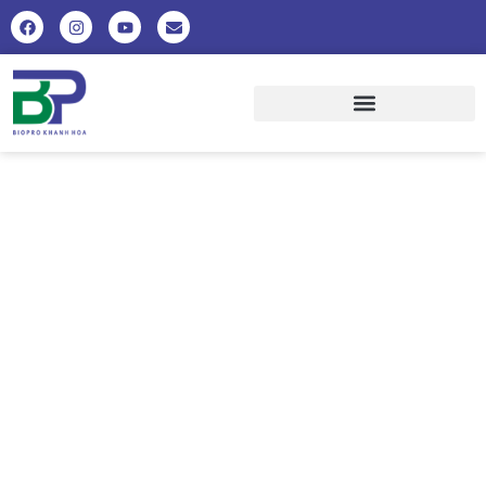
ICE CASINO ΣΤΗΝ ΕΛΛΆΔΑ: Ο
ΑΠΌΛΥΤΟΣ ΟΔΗΓΌΣ ΓΙΑ ΝΑ
ΠΑΊΞΕΙΣ ΈΞΥΠΝΑ ΚΑΙ ΜΕ
ΑΣΦΆΛΕΙΑ