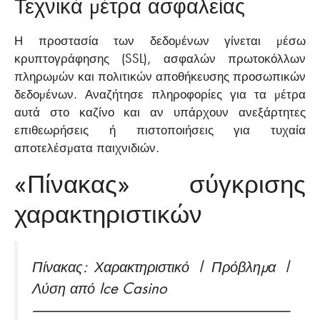
Τεχνικά μέτρα ασφαλείας
Η προστασία των δεδομένων γίνεται μέσω
κρυπτογράφησης (SSL), ασφαλών πρωτοκόλλων
πληρωμών και πολιτικών αποθήκευσης προσωπικών
δεδομένων. Αναζήτησε πληροφορίες για τα μέτρα
αυτά στο καζίνο και αν υπάρχουν ανεξάρτητες
επιθεωρήσεις ή πιστοποιήσεις για τυχαία
αποτελέσματα παιχνιδιών.
«Πίνακας» σύγκρισης
χαρακτηριστικών
Πίνακας: Χαρακτηριστικό | Πρόβλημα |
Λύση από Ice Casino
——————————————————