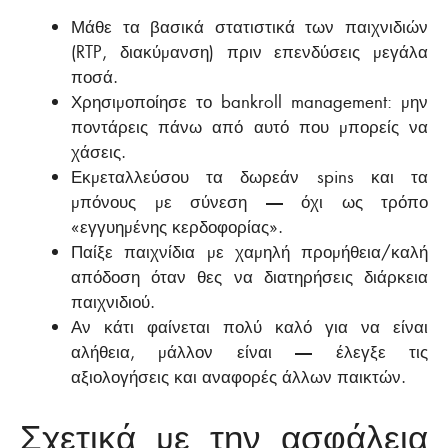
Μάθε τα βασικά στατιστικά των παιχνιδιών
(RTP, διακύμανση) πριν επενδύσεις μεγάλα
ποσά.
Χρησιμοποίησε το bankroll management: μην
ποντάρεις πάνω από αυτό που μπορείς να
χάσεις.
Εκμεταλλεύσου τα δωρεάν spins και τα
μπόνους με σύνεση — όχι ως τρόπο
«εγγυημένης κερδοφορίας».
Παίξε παιχνίδια με χαμηλή προμήθεια/καλή
απόδοση όταν θες να διατηρήσεις διάρκεια
παιχνιδιού.
Αν κάτι φαίνεται πολύ καλό για να είναι
αλήθεια, μάλλον είναι — έλεγξε τις
αξιολογήσεις και αναφορές άλλων παικτών.
Σχετικά με την ασφάλεια