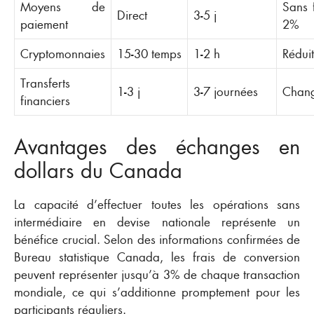
Moyens de
Sans 
Direct
3-5 j
paiement
2%
Cryptomonnaies
15-30 temps
1-2 h
Réduit
Transferts
1-3 j
3-7 journées
Chang
financiers
Avantages des échanges en
dollars du Canada
La capacité d’effectuer toutes les opérations sans
intermédiaire en devise nationale représente un
bénéfice crucial. Selon des informations confirmées de
Bureau statistique Canada, les frais de conversion
peuvent représenter jusqu’à 3% de chaque transaction
mondiale, ce qui s’additionne promptement pour les
participants réguliers.