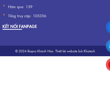
Hôm qua:
139
Tổng truy cập:
105356
KẾT NỐI FANPAGE
© 2024 Biopro Khánh Hòa.
Thiết kế website
bởi Khatech