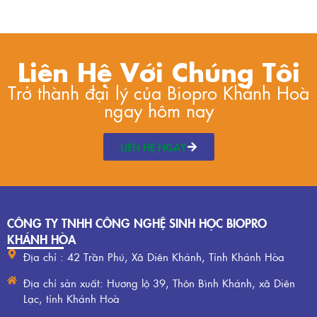
Liên Hệ Với Chúng Tôi
Trở thành đại lý của Biopro Khánh Hoà
ngay hôm nay
LIÊN HỆ NGAY
CÔNG TY TNHH CÔNG NGHỆ SINH HỌC BIOPRO
KHÁNH HÒA
Địa chỉ : 42 Trần Phú, Xã Diên Khánh, Tỉnh Khánh Hòa
Địa chỉ sản xuất: Hương lộ 39, Thôn Bình Khánh, xã Diên
Lạc, tỉnh Khánh Hoà