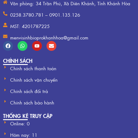
Văn phòng: 34 Trần Phú, Xã Diên Khánh, Tỉnh Khánh Hòa
0258.3780.781 – 0901.135.126
MST: 4201787225
menvisinhbioprokhanhhoa@gmail.com
CHÍNH SÁCH
Chính sách thanh toán
Chính sách vận chuyển
Chính sách đổi trả
Chính sách bảo hành
THỐNG KÊ TRUY CẬP
Online: 0
Hôm nay:
11