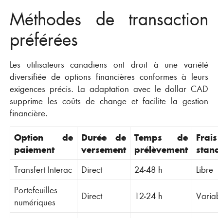
Méthodes de transaction
préférées
Les utilisateurs canadiens ont droit à une variété
diversifiée de options financières conformes à leurs
exigences précis. La adaptation avec le dollar CAD
supprime les coûts de change et facilite la gestion
financière.
Option de
Durée de
Temps de
Frais
paiement
versement
prélèvement
stan
Transfert Interac
Direct
24-48 h
Libre
Portefeuilles
Direct
12-24 h
Varia
numériques