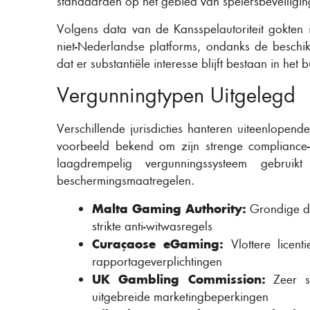
standaarden op het gebied van spelersbeveiliging 
Volgens data van de Kansspelautoriteit gokten
niet-Nederlandse platforms, ondanks de beschik
dat er substantiële interesse blijft bestaan in he
Vergunningtypen Uitgelegd
Verschillende jurisdicties hanteren uiteenlopende
voorbeeld bekend om zijn strenge compliance-v
laagdrempelig vergunningssysteem gebru
beschermingsmaatregelen.
Malta Gaming Authority:
Grondige due
strikte anti-witwasregels
Curaçaose eGaming:
Vlottere licent
rapportageverplichtingen
UK Gambling Commission:
Zeer str
uitgebreide marketingbeperkingen