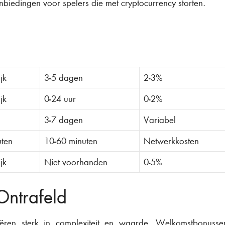
biedingen voor spelers die met cryptocurrency storten.
jk
3-5 dagen
2-3%
jk
0-24 uur
0-2%
3-7 dagen
Variabel
uten
10-60 minuten
Netwerkkosten
jk
Niet voorhanden
0-5%
Ontrafeld
ariëren sterk in complexiteit en waarde. Welkomstbonusse