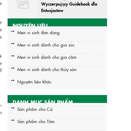
e
Wyczerpujący Guidebook dla
Entuzjastów
e
NGUYÊN LIỆU
e
Men vi sinh đơn dòng
e
Men vi sinh dành cho gia súc
k
Men vi sinh dành cho gia cầm
e
Men vi sinh dành cho thủy sản
f
Nguyên liệu khác
DANH MỤC SẢN PHẨM
-
Sản phẩm cho Cá
n
Sản phẩm cho Tôm