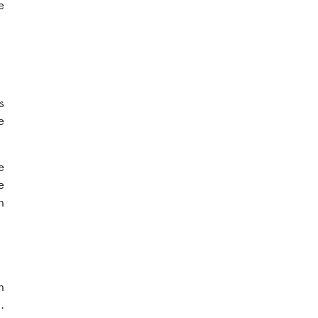
e
s
e
e
e
n
n
.