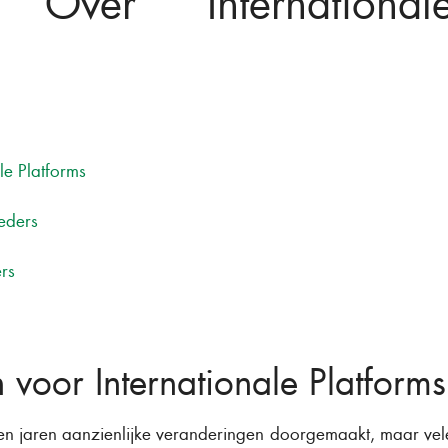
Over International
e Platforms
eders
rs
voor Internationale Platforms
en jaren aanzienlijke veranderingen doorgemaakt, maar vel