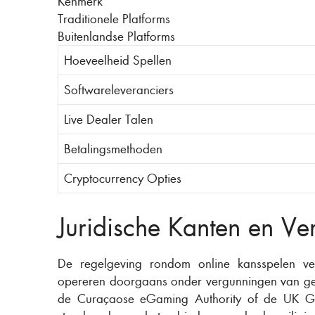
Kenmerk
Traditionele Platforms
Buitenlandse Platforms
Hoeveelheid Spellen
Softwareleveranciers
Live Dealer Talen
Betalingsmethoden
Cryptocurrency Opties
Juridische Kanten en V
De regelgeving rondom online kansspelen versc
opereren doorgaans onder vergunningen van ger
de Curaçaose eGaming Authority of de UK Ga