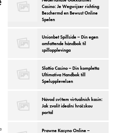
e
Casino: Je Wegwijzer richting
Beschermd en Bewust Online
Spelen
Unionbet Spillside – Din egen
omfattende håndbok til
spillopplevinga
Slottio Casino – Din kompletta
Ultimativa Handbok till
Spelupplevelsen
Návod světem virtuálních kasin:
Jak zvolit ideální hráčskou
portál
e
Prawne Kasyno Online –