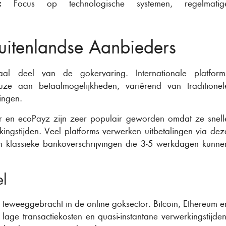
:
Focus op technologische systemen, regelmatig
uitenlandse Aanbieders
aal deel van de gokervaring. Internationale platform
ze aan betaalmogelijkheden, variërend van traditionel
ingen.
ler en ecoPayz zijn zeer populair geworden omdat ze snell
ingstijden. Veel platforms verwerken uitbetalingen via dez
an klassieke bankoverschrijvingen die 3-5 werkdagen kunne
el
e teweeggebracht in de online goksector. Bitcoin, Ethereum e
 lage transactiekosten en quasi-instantane verwerkingstijden