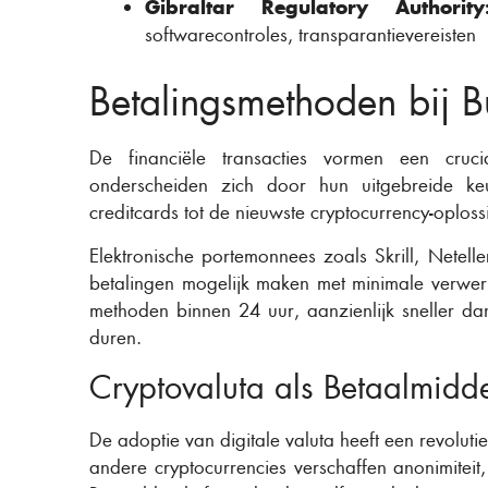
Gibraltar Regulatory Authority
softwarecontroles, transparantievereisten
Betalingsmethoden bij B
De financiële transacties vormen een cruci
onderscheiden zich door hun uitgebreide keu
creditcards tot de nieuwste cryptocurrency-oploss
Elektronische portemonnees zoals Skrill, Netel
betalingen mogelijk maken met minimale verwerk
methoden binnen 24 uur, aanzienlijk sneller d
duren.
Cryptovaluta als Betaalmidd
De adoptie van digitale valuta heeft een revoluti
andere cryptocurrencies verschaffen anonimiteit,