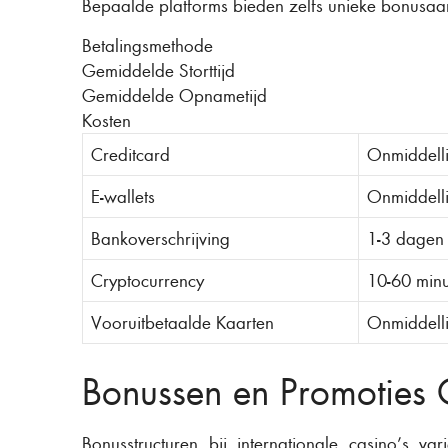
Bepaalde platforms bieden zelfs unieke bonusaan
Betalingsmethode
Gemiddelde Storttijd
Gemiddelde Opnametijd
Kosten
Creditcard
Onmiddelli
E-wallets
Onmiddelli
Bankoverschrijving
1-3 dagen
Cryptocurrency
10-60 min
Vooruitbetaalde Kaarten
Onmiddelli
Bonussen en Promoties 
Bonusstructuren bij internationale casino’s v