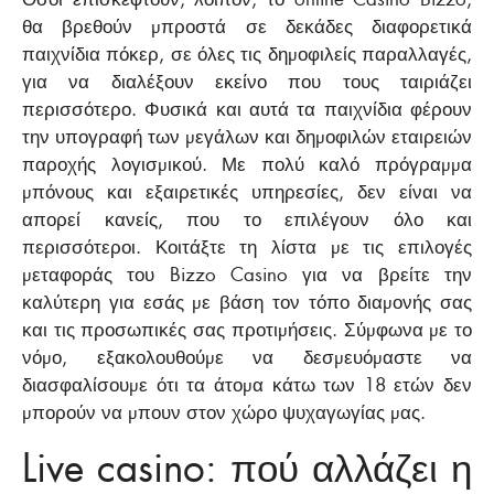
θα βρεθούν μπροστά σε δεκάδες διαφορετικά
παιχνίδια πόκερ, σε όλες τις δημοφιλείς παραλλαγές,
για να διαλέξουν εκείνο που τους ταιριάζει
περισσότερο. Φυσικά και αυτά τα παιχνίδια φέρουν
την υπογραφή των μεγάλων και δημοφιλών εταιρειών
παροχής λογισμικού. Με πολύ καλό πρόγραμμα
μπόνους και εξαιρετικές υπηρεσίες, δεν είναι να
απορεί κανείς, που το επιλέγουν όλο και
περισσότεροι. Κοιτάξτε τη λίστα με τις επιλογές
μεταφοράς του Bizzo Casino για να βρείτε την
καλύτερη για εσάς με βάση τον τόπο διαμονής σας
και τις προσωπικές σας προτιμήσεις. Σύμφωνα με το
νόμο, εξακολουθούμε να δεσμευόμαστε να
διασφαλίσουμε ότι τα άτομα κάτω των 18 ετών δεν
μπορούν να μπουν στον χώρο ψυχαγωγίας μας.
Live casino: πού αλλάζει η