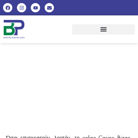
BIZZO ΠΡΏΤΗ ΚΑΤΆΘΕΣΗ 125%
ΈΩΣ 1 250 $ + 1 ΠΑΙΧΝΊΔΙ
ΜΠΌΝΟΥΣ
Όσοι επισκεφτούν, λοιπόν, το online Casino Bizzo,