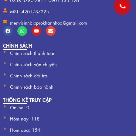
0258.3780.781 – 0901.135.126
MST: 4201787225
menvisinhbioprokhanhhoa@gmail.com
CHÍNH SÁCH
Chính sách thanh toán
Chính sách vận chuyển
Chính sách đổi trả
Chính sách bảo hành
THỐNG KÊ TRUY CẬP
Online: 0
Hôm nay:
118
Hôm qua:
154