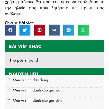
χρήση μπόνους Θα πρέπει επίσης να επαληθεύσετε
την ηλικία σας πριν ζητήσετε την πρώτη σας
ανάληψη.
Chia sẻ bài viết:
BÀI VIẾT KHÁC
No posts found
NGUYÊN LIỆU
Men vi sinh đơn dòng
Men vi sinh dành cho gia súc
Men vi sinh dành cho gia cầm