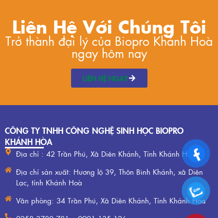
Liên Hệ Với Chúng Tôi
Trở thành đại lý của Biopro Khánh Hoà
ngay hôm nay
LIÊN HỆ NGAY
CÔNG TY TNHH CÔNG NGHỆ SINH HỌC BIOPRO
KHÁNH HÒA
Địa chỉ : 42 Trần Phú, Xã Diên Khánh, Tỉnh Khánh Hòa
Địa chỉ sản xuất: Hương lộ 39, Thôn Bình Khánh, xã Diên
Lạc, tỉnh Khánh Hoà
Văn phòng: 34 Trần Phú, Xã Diên Khánh, Tỉnh Khánh Hòa