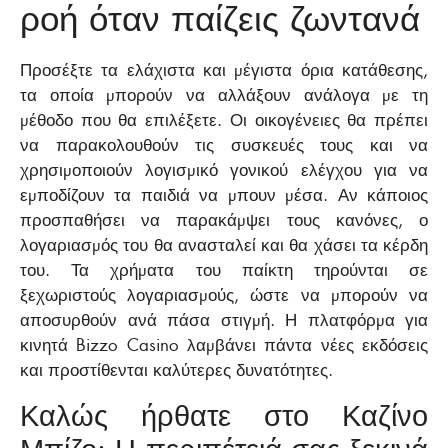
ροή όταν παίζεις ζωντανά
Προσέξτε τα ελάχιστα και μέγιστα όρια κατάθεσης,
τα οποία μπορούν να αλλάξουν ανάλογα με τη
μέθοδο που θα επιλέξετε. Οι οικογένειες θα πρέπει
να παρακολουθούν τις συσκευές τους και να
χρησιμοποιούν λογισμικό γονικού ελέγχου για να
εμποδίζουν τα παιδιά να μπουν μέσα. Αν κάποιος
προσπαθήσει να παρακάμψει τους κανόνες, ο
λογαριασμός του θα ανασταλεί και θα χάσει τα κέρδη
του. Τα χρήματα του παίκτη τηρούνται σε
ξεχωριστούς λογαριασμούς, ώστε να μπορούν να
αποσυρθούν ανά πάσα στιγμή. Η πλατφόρμα για
κινητά Bizzo Casino λαμβάνει πάντα νέες εκδόσεις
και προστίθενται καλύτερες δυνατότητες.
Καλώς ήρθατε στο Καζίνο
Μπίζο: Η περιπέτειά σας ξεκινά